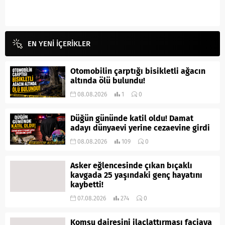
EN YENİ İÇERİKLER
Otomobilin çarptığı bisikletli ağacın
altında ölü bulundu!
08.08.2026
1
0
Düğün gününde katil oldu! Damat
adayı dünyaevi yerine cezaevine girdi
08.08.2026
109
0
Asker eğlencesinde çıkan bıçaklı
kavgada 25 yaşındaki genç hayatını
kaybetti!
07.08.2026
274
0
Komşu dairesini ilaçlattırması faciaya