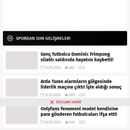
SPORDAN SON GELİŞMELER!
Genç futbolcu Dominic Frimpong
silahlı saldırıda hayatını kaybetti!
14.04.2026
462
0
Arda Turan alarmların gölgesinde
liderlik maçına çıktı! İşte aldığı sonuç
13.04.2026
480
0
REKLAMI KAPAT
Onlyfans fenomeni model kendisine
para gönderen futbolcuları ifşa etti!
26.03.2026
548
0