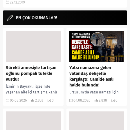
22.12.2019
başrolünde yer alıyor. Seberg...
EN ÇOK OKUNANLAR!
Sürekli annesiyle tartışan
Yatsı namazına gelen
oğlunu pompalı tüfekle
vatandaş dehşetle
vurdu!
karşılaştı: Camide asılı
halde bulundu!
İzmir’in Bayraklı ilçesinde
yaşanan aile içi tartışma kanlı
Erzurum’da yatsı namazı için
bitti. İddiaya göre, uzun süredir
camiye gelen bir vatandaş,
05.08.2026
2.853
0
04.08.2026
2.838
0
annesiyle tartışmalar yaşadığı
içeride bir kişiyi asılı halde
öne sürülen 33 yaşındaki...
buldu. İhbar üzerine olay
yerine sevk edilen...