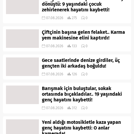
dönüştü: 9 yaşındaki çocuk
zehirlenerek hayatını kaybetti!
07.08.2026
275
0
Çiftçinin başına gelen felaket.. Karma
yem makinesine elini kaptırdı!
07.08.2026
133
0
Gece saatlerinde denize girdiler, üç
gençten iki arkadaş boğuldu!
07.08.2026
126
0
Barışmak için buluştular, sokak
ortasında bıçakladılar.. 19 yaşındaki
genç hayatını kaybetti!
07.08.2026
312
0
Yeni aldığı motosikletle kaza yapan
genç hayatını kaybetti: O anlar
kamerada!