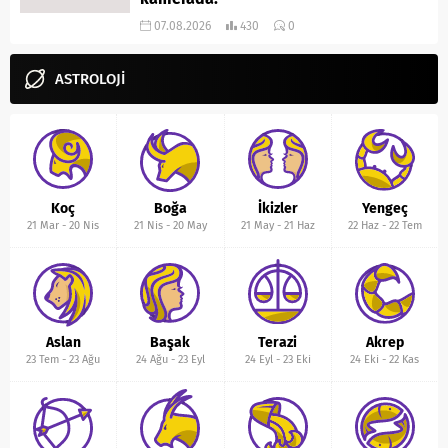
07.08.2026
430
0
ASTROLOJİ
Koç
Boğa
İkizler
Yengeç
21 Mar
-
20 Nis
21 Nis
-
20 May
21 May
-
21 Haz
22 Haz
-
22 Tem
Aslan
Başak
Terazi
Akrep
23 Tem
-
23 Ağu
24 Ağu
-
23 Eyl
24 Eyl
-
23 Eki
24 Eki
-
22 Kas