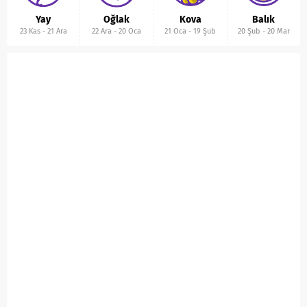
Yay
Oğlak
Kova
Balık
23 Kas
-
21 Ara
22 Ara
-
20 Oca
21 Oca
-
19 Şub
20 Şub
-
20 Mar