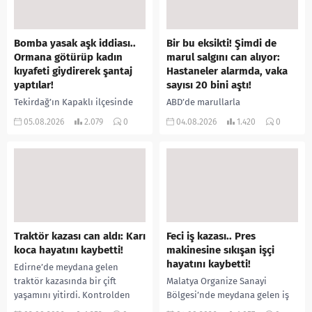
Bomba yasak aşk iddiası..
Bir bu eksikti! Şimdi de
Ormana götürüp kadın
marul salgını can alıyor:
kıyafeti giydirerek şantaj
Hastaneler alarmda, vaka
yaptılar!
sayısı 20 bini aştı!
Tekirdağ’ın Kapaklı ilçesinde
ABD’de marullarla
bir kişiyi, arkadaşının eşiyle
ilişkilendirilen siklospora
05.08.2026
2.079
0
04.08.2026
1.420
0
ilişki yaşadığı iddiasıyla
salgını büyümeye devam ediyor.
ormanlık alana götürerek zorla
İlk can kayıplarının yaşandığı
kadın kıyafetleri giydirdiği,
salgında vaka sayısının 20 bini
özür videosu çektirip...
aştığı belirtilirken, sağlık...
Traktör kazası can aldı: Karı
Feci iş kazası.. Pres
koca hayatını kaybetti!
makinesine sıkışan işçi
hayatını kaybetti!
Edirne’de meydana gelen
traktör kazasında bir çift
Malatya Organize Sanayi
yaşamını yitirdi. Kontrolden
Bölgesi’nde meydana gelen iş
çıkarak devrilen traktörün
kazasında, pres makinesine