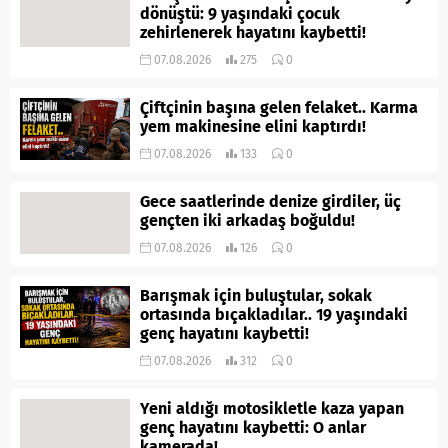
dönüştü: 9 yaşındaki çocuk
zehirlenerek hayatını kaybetti!
07.08.2026
275
0
Çiftçinin başına gelen felaket.. Karma
yem makinesine elini kaptırdı!
07.08.2026
133
0
Gece saatlerinde denize girdiler, üç
gençten iki arkadaş boğuldu!
07.08.2026
126
0
Barışmak için buluştular, sokak
ortasında bıçakladılar.. 19 yaşındaki
genç hayatını kaybetti!
07.08.2026
312
0
Yeni aldığı motosikletle kaza yapan
genç hayatını kaybetti: O anlar
kamerada!