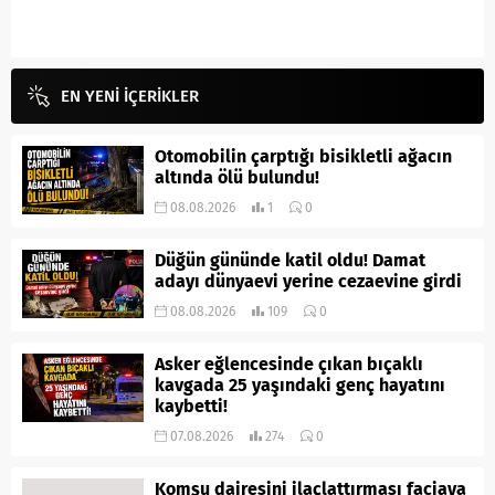
EN YENİ İÇERİKLER
Otomobilin çarptığı bisikletli ağacın
altında ölü bulundu!
08.08.2026
1
0
Düğün gününde katil oldu! Damat
adayı dünyaevi yerine cezaevine girdi
08.08.2026
109
0
Asker eğlencesinde çıkan bıçaklı
kavgada 25 yaşındaki genç hayatını
kaybetti!
07.08.2026
274
0
Komşu dairesini ilaçlattırması faciaya