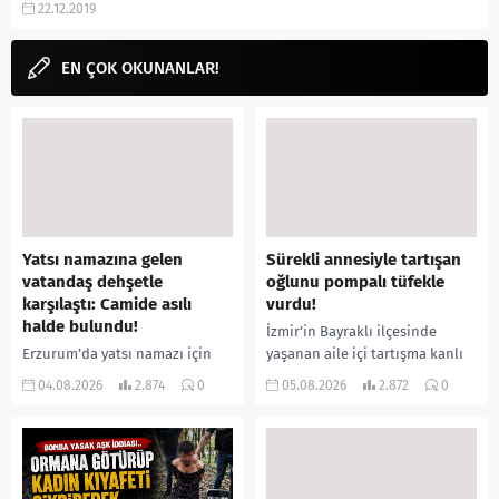
22.12.2019
başrolünde yer alıyor. Seberg...
EN ÇOK OKUNANLAR!
Yatsı namazına gelen
Sürekli annesiyle tartışan
vatandaş dehşetle
oğlunu pompalı tüfekle
karşılaştı: Camide asılı
vurdu!
halde bulundu!
İzmir’in Bayraklı ilçesinde
Erzurum’da yatsı namazı için
yaşanan aile içi tartışma kanlı
camiye gelen bir vatandaş,
bitti. İddiaya göre, uzun süredir
04.08.2026
2.874
0
05.08.2026
2.872
0
içeride bir kişiyi asılı halde
annesiyle tartışmalar yaşadığı
buldu. İhbar üzerine olay
öne sürülen 33 yaşındaki...
yerine sevk edilen...