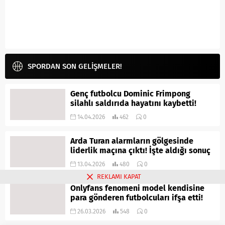
SPORDAN SON GELİŞMELER!
Genç futbolcu Dominic Frimpong
silahlı saldırıda hayatını kaybetti!
14.04.2026
462
0
Arda Turan alarmların gölgesinde
liderlik maçına çıktı! İşte aldığı sonuç
13.04.2026
480
0
REKLAMI KAPAT
Onlyfans fenomeni model kendisine
para gönderen futbolcuları ifşa etti!
26.03.2026
548
0