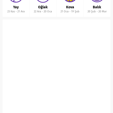
Yay
Oğlak
Kova
Balık
23 Kas
-
21 Ara
22 Ara
-
20 Oca
21 Oca
-
19 Şub
20 Şub
-
20 Mar