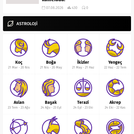
07.08.2026
430
0
ASTROLOJİ
Koç
Boğa
İkizler
Yengeç
21 Mar
-
20 Nis
21 Nis
-
20 May
21 May
-
21 Haz
22 Haz
-
22 Tem
Aslan
Başak
Terazi
Akrep
23 Tem
-
23 Ağu
24 Ağu
-
23 Eyl
24 Eyl
-
23 Eki
24 Eki
-
22 Kas