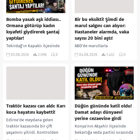
Bomba yasak aşk iddiası..
Bir bu eksikti! Şimdi de
Ormana götürüp kadın
marul salgını can alıyor:
kıyafeti giydirerek şantaj
Hastaneler alarmda, vaka
yaptılar!
sayısı 20 bini aştı!
Tekirdağ’ın Kapaklı ilçesinde
ABD’de marullarla
bir kişiyi, arkadaşının eşiyle
ilişkilendirilen siklospora
05.08.2026
2.096
0
04.08.2026
1.432
0
ilişki yaşadığı iddiasıyla
salgını büyümeye devam ediyor.
ormanlık alana götürerek zorla
İlk can kayıplarının yaşandığı
kadın kıyafetleri giydirdiği,
salgında vaka sayısının 20 bini
özür videosu çektirip...
aştığı belirtilirken, sağlık...
Traktör kazası can aldı: Karı
Düğün gününde katil oldu!
koca hayatını kaybetti!
Damat adayı dünyaevi
yerine cezaevine girdi
Edirne’de meydana gelen
traktör kazasında bir çift
Konya’nın Akşehir ilçesinde
yaşamını yitirdi. Kontrolden
bekarlığa veda partisi sırasında
çıkarak devrilen traktörün
çıkan kavgada bir kişi hayatını