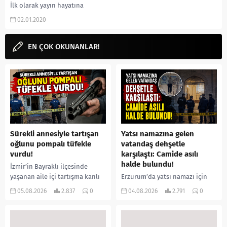
İlk olarak yayın hayatına
Youtube’da başlayan ve kısa
02.01.2020
sürede seyircilerin dikkatini
çeken Sıfır Bir...
EN ÇOK OKUNANLAR!
Sürekli annesiyle tartışan
Yatsı namazına gelen
oğlunu pompalı tüfekle
vatandaş dehşetle
vurdu!
karşılaştı: Camide asılı
halde bulundu!
İzmir’in Bayraklı ilçesinde
yaşanan aile içi tartışma kanlı
Erzurum’da yatsı namazı için
bitti. İddiaya göre, uzun süredir
camiye gelen bir vatandaş,
05.08.2026
2.837
0
04.08.2026
2.791
0
annesiyle tartışmalar yaşadığı
içeride bir kişiyi asılı halde
öne sürülen 33 yaşındaki...
buldu. İhbar üzerine olay
yerine sevk edilen...