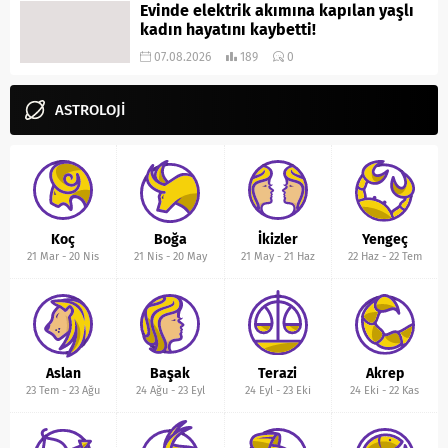
Evinde elektrik akımına kapılan yaşlı
kadın hayatını kaybetti!
07.08.2026
189
0
ASTROLOJİ
Koç
Boğa
İkizler
Yengeç
21 Mar
-
20 Nis
21 Nis
-
20 May
21 May
-
21 Haz
22 Haz
-
22 Tem
Aslan
Başak
Terazi
Akrep
23 Tem
-
23 Ağu
24 Ağu
-
23 Eyl
24 Eyl
-
23 Eki
24 Eki
-
22 Kas