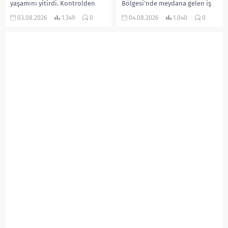
yaşamını yitirdi. Kontrolden
Bölgesi’nde meydana gelen iş
çıkarak devrilen traktörün
kazasında, pres makinesine
03.08.2026
1.349
0
04.08.2026
1.040
0
altında kalan Raşit Taşkın ile
sıkışan 46 yaşındaki işçi
eşi Fatma...
Amanullah Seferbay yaşamını
yitirdi. Olayla ilgili...