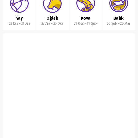
Yay
Oğlak
Kova
Balık
23 Kas
-
21 Ara
22 Ara
-
20 Oca
21 Oca
-
19 Şub
20 Şub
-
20 Mar