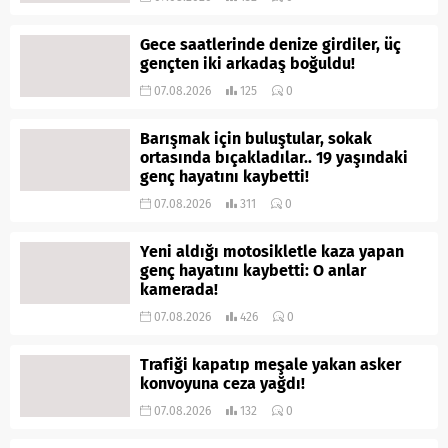
Gece saatlerinde denize girdiler, üç
gençten iki arkadaş boğuldu!
07.08.2026
125
0
Barışmak için buluştular, sokak
ortasında bıçakladılar.. 19 yaşındaki
genç hayatını kaybetti!
07.08.2026
311
0
Yeni aldığı motosikletle kaza yapan
genç hayatını kaybetti: O anlar
kamerada!
07.08.2026
426
0
Trafiği kapatıp meşale yakan asker
konvoyuna ceza yağdı!
07.08.2026
132
0