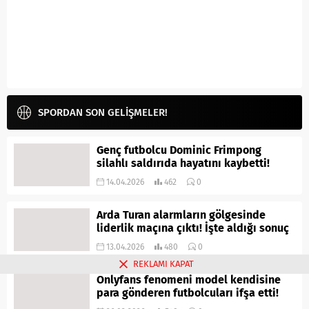
SPORDAN SON GELİŞMELER!
Genç futbolcu Dominic Frimpong
silahlı saldırıda hayatını kaybetti!
14.04.2026
462
0
Arda Turan alarmların gölgesinde
liderlik maçına çıktı! İşte aldığı sonuç
13.04.2026
480
0
REKLAMI KAPAT
Onlyfans fenomeni model kendisine
para gönderen futbolcuları ifşa etti!