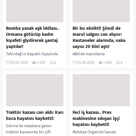
Bomba yasak aşk iddiası..
Bir bu eksikti! Şimdi de
Ormana götürüp kadın
marul salgını can alıyor:
kıyafeti giydirerek şantaj
Hastaneler alarmda, vaka
yaptılar!
sayısı 20 bini aştı!
Tekirdağ’ın Kapaklı ilçesinde
ABD’de marullarla
bir kişiyi, arkadaşının eşiyle
ilişkilendirilen siklospora
05.08.2026
2.059
0
04.08.2026
1.408
0
ilişki yaşadığı iddiasıyla
salgını büyümeye devam ediyor.
ormanlık alana götürerek zorla
İlk can kayıplarının yaşandığı
kadın kıyafetleri giydirdiği,
salgında vaka sayısının 20 bini
özür videosu çektirip...
aştığı belirtilirken, sağlık...
Traktör kazası can aldı: Karı
Feci iş kazası.. Pres
koca hayatını kaybetti!
makinesine sıkışan işçi
hayatını kaybetti!
Edirne’de meydana gelen
traktör kazasında bir çift
Malatya Organize Sanayi