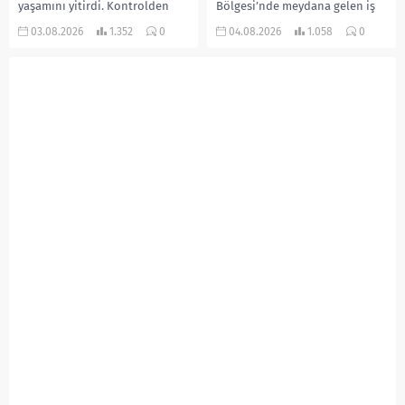
yaşamını yitirdi. Kontrolden
Bölgesi’nde meydana gelen iş
çıkarak devrilen traktörün
kazasında, pres makinesine
03.08.2026
1.352
0
04.08.2026
1.058
0
altında kalan Raşit Taşkın ile
sıkışan 46 yaşındaki işçi
eşi Fatma...
Amanullah Seferbay yaşamını
yitirdi. Olayla ilgili...