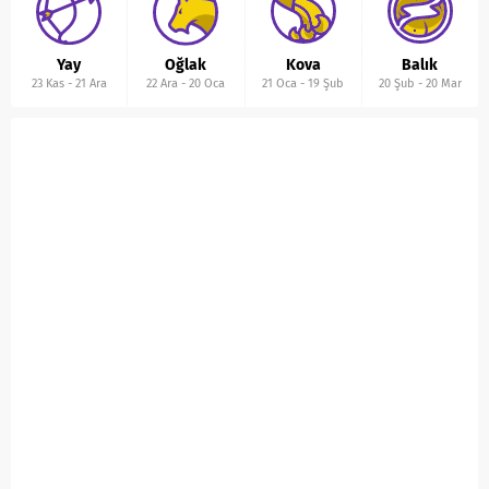
Yay
Oğlak
Kova
Balık
23 Kas
-
21 Ara
22 Ara
-
20 Oca
21 Oca
-
19 Şub
20 Şub
-
20 Mar