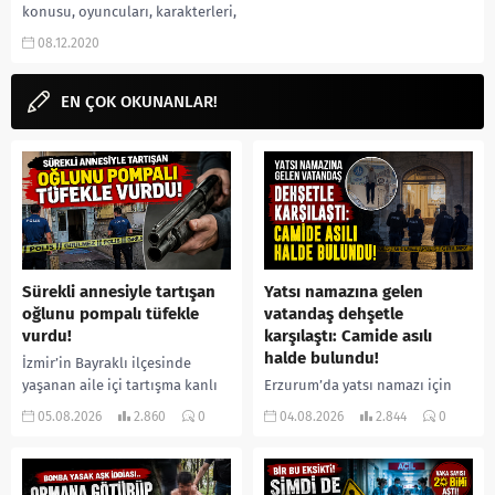
konusu, oyuncuları, karakterleri,
cast, yorumları, incelemesi, Exxen
08.12.2020
dizileri, Yeni Sihirli Annem dizisi,
fragmanı, izle gibi...
EN ÇOK OKUNANLAR!
Sürekli annesiyle tartışan
Yatsı namazına gelen
oğlunu pompalı tüfekle
vatandaş dehşetle
vurdu!
karşılaştı: Camide asılı
halde bulundu!
İzmir’in Bayraklı ilçesinde
yaşanan aile içi tartışma kanlı
Erzurum’da yatsı namazı için
bitti. İddiaya göre, uzun süredir
camiye gelen bir vatandaş,
05.08.2026
2.860
0
04.08.2026
2.844
0
annesiyle tartışmalar yaşadığı
içeride bir kişiyi asılı halde
öne sürülen 33 yaşındaki...
buldu. İhbar üzerine olay
yerine sevk edilen...