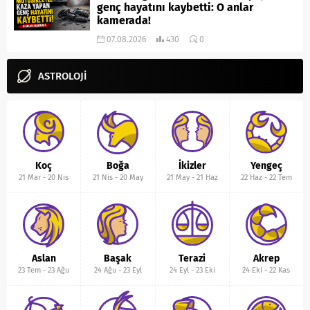
genç hayatını kaybetti: O anlar
kamerada!
07.08.2026
430
0
ASTROLOJİ
Koç
Boğa
İkizler
Yengeç
21 Mar
-
20 Nis
21 Nis
-
20 May
21 May
-
21 Haz
22 Haz
-
22 Tem
Aslan
Başak
Terazi
Akrep
23 Tem
-
23 Ağu
24 Ağu
-
23 Eyl
24 Eyl
-
23 Eki
24 Eki
-
22 Kas