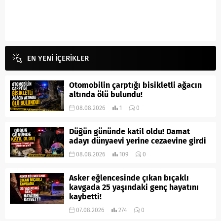
EN YENİ İÇERİKLER
Otomobilin çarptığı bisikletli ağacın
altında ölü bulundu!
08.08.2026
1
0
Düğün gününde katil oldu! Damat
adayı dünyaevi yerine cezaevine girdi
08.08.2026
109
0
Asker eğlencesinde çıkan bıçaklı
kavgada 25 yaşındaki genç hayatını
kaybetti!
07.08.2026
274
0