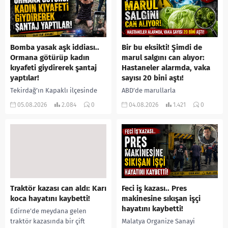
Bomba yasak aşk iddiası..
Bir bu eksikti! Şimdi de
Ormana götürüp kadın
marul salgını can alıyor:
kıyafeti giydirerek şantaj
Hastaneler alarmda, vaka
yaptılar!
sayısı 20 bini aştı!
Tekirdağ’ın Kapaklı ilçesinde
ABD’de marullarla
bir kişiyi, arkadaşının eşiyle
ilişkilendirilen siklospora
05.08.2026
2.084
0
04.08.2026
1.421
0
ilişki yaşadığı iddiasıyla
salgını büyümeye devam ediyor.
ormanlık alana götürerek zorla
İlk can kayıplarının yaşandığı
kadın kıyafetleri giydirdiği,
salgında vaka sayısının 20 bini
özür videosu çektirip...
aştığı belirtilirken, sağlık...
Traktör kazası can aldı: Karı
Feci iş kazası.. Pres
koca hayatını kaybetti!
makinesine sıkışan işçi
hayatını kaybetti!
Edirne’de meydana gelen
traktör kazasında bir çift
Malatya Organize Sanayi