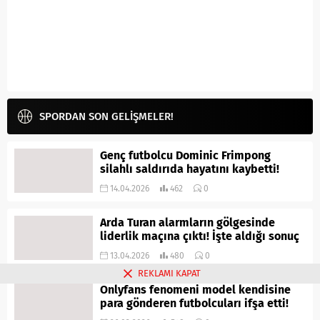
SPORDAN SON GELİŞMELER!
Genç futbolcu Dominic Frimpong
silahlı saldırıda hayatını kaybetti!
14.04.2026
462
0
Arda Turan alarmların gölgesinde
liderlik maçına çıktı! İşte aldığı sonuç
13.04.2026
480
0
REKLAMI KAPAT
Onlyfans fenomeni model kendisine
para gönderen futbolcuları ifşa etti!