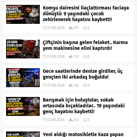
Komşu dairesini ilaçlattırması faciaya
dönüştü: 9 yaşındaki çocuk
zehirlenerek hayatını kaybetti!
07.08.2026
275
0
Çiftçinin başına gelen felaket.. Karma
yem makinesine elini kaptırdı!
07.08.2026
133
0
Gece saatlerinde denize girdiler, üç
gençten iki arkadaş boğuldu!
07.08.2026
126
0
Barışmak için buluştular, sokak
ortasında bıçakladılar.. 19 yaşındaki
genç hayatını kaybetti!
07.08.2026
312
0
Yeni aldığı motosikletle kaza yapan