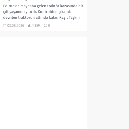
Edirne’de meydana gelen traktör kazasında bir
çift yaşamını yitirdi. Kontrolden çıkarak
devrilen traktörün altında kalan Raşit Taşkın
ile eşi Fatma...
03.08.2026
1.359
0