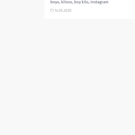
boyu, kilosu, boy kilo, instagram
hesabı, oynadığı dizi ve...
14.05.2020