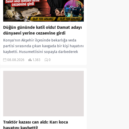
Düğün gününde katil oldu! Damat adayı
dünyaevi yerine cezaevine girdi
Konya’nın Akşehir ilçesinde bekarlığa veda
partisi sırasında çıkan kavgada bir kişi hayatını
kaybetti. Husumetlisini sopayla darbederek
ölümüne neden olduğu iddia...
08.08.2026
1.383
0
Traktör kazası can aldı: Karı koca
hayatını kaybetti!