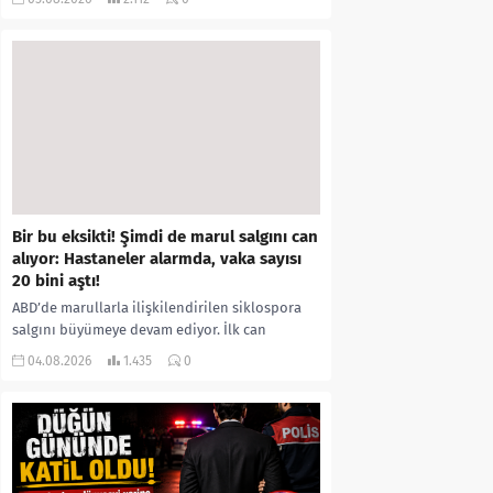
kıyafetleri giydirdiği, özür videosu çektirip...
Bir bu eksikti! Şimdi de marul salgını can
alıyor: Hastaneler alarmda, vaka sayısı
20 bini aştı!
ABD’de marullarla ilişkilendirilen siklospora
salgını büyümeye devam ediyor. İlk can
kayıplarının yaşandığı salgında vaka sayısının
04.08.2026
1.435
0
20 bini aştığı belirtilirken, sağlık...