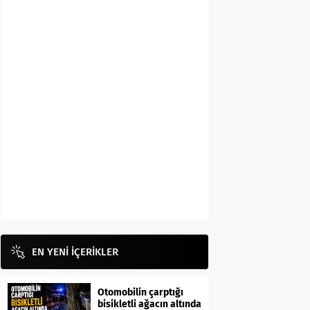
EN YENİ İÇERİKLER
Otomobilin çarptığı
bisikletli ağacın altında