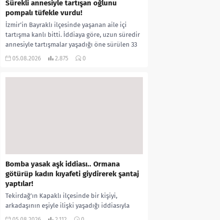
Sürekli annesiyle tartışan oğlunu
pompalı tüfekle vurdu!
İzmir’in Bayraklı ilçesinde yaşanan aile içi
tartışma kanlı bitti. İddiaya göre, uzun süredir
annesiyle tartışmalar yaşadığı öne sürülen 33
yaşındaki...
05.08.2026
2.875
0
Bomba yasak aşk iddiası.. Ormana
götürüp kadın kıyafeti giydirerek şantaj
yaptılar!
Tekirdağ’ın Kapaklı ilçesinde bir kişiyi,
arkadaşının eşiyle ilişki yaşadığı iddiasıyla
ormanlık alana götürerek zorla kadın
05.08.2026
2.112
0