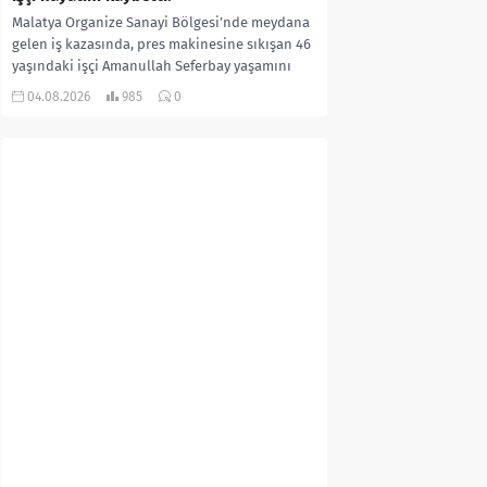
Malatya Organize Sanayi Bölgesi’nde meydana
gelen iş kazasında, pres makinesine sıkışan 46
yaşındaki işçi Amanullah Seferbay yaşamını
yitirdi. Olayla ilgili...
04.08.2026
985
0