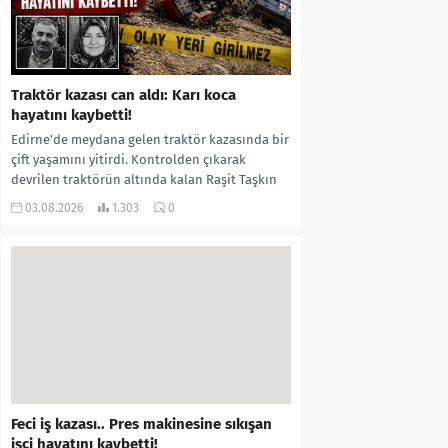
Traktör kazası can aldı: Karı koca
hayatını kaybetti!
Edirne’de meydana gelen traktör kazasında bir
çift yaşamını yitirdi. Kontrolden çıkarak
devrilen traktörün altında kalan Raşit Taşkın
ile eşi Fatma...
03.08.2026
1.303
0
Feci iş kazası.. Pres makinesine sıkışan
işçi hayatını kaybetti!