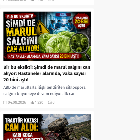
kıyafetleri giydirdiği, özür videosu çektirip...
Bir bu eksikti! Şimdi de marul salgını can
alıyor: Hastaneler alarmda, vaka sayısı
20 bini aştı!
ABD’de marullarla ilişkilendirilen siklospora
salgını büyümeye devam ediyor. İlk can
kayıplarının yaşandığı salgında vaka sayısının
04.08.2026
1.320
0
20 bini aştığı belirtilirken, sağlık...