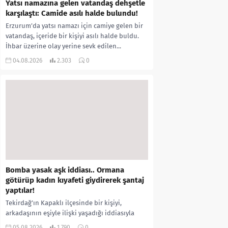
Yatsı namazına gelen vatandaş dehşetle
karşılaştı: Camide asılı halde bulundu!
Erzurum’da yatsı namazı için camiye gelen bir
vatandaş, içeride bir kişiyi asılı halde buldu.
İhbar üzerine olay yerine sevk edilen...
04.08.2026
2.303
0
Bomba yasak aşk iddiası.. Ormana
götürüp kadın kıyafeti giydirerek şantaj
yaptılar!
Tekirdağ’ın Kapaklı ilçesinde bir kişiyi,
arkadaşının eşiyle ilişki yaşadığı iddiasıyla
ormanlık alana götürerek zorla kadın
05.08.2026
1.790
0