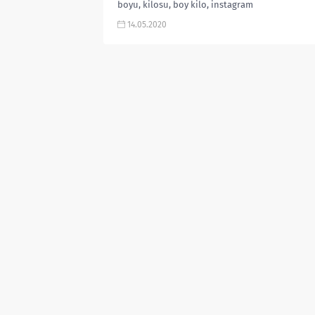
boyu, kilosu, boy kilo, instagram
hesabı, oynadığı dizi ve...
14.05.2020