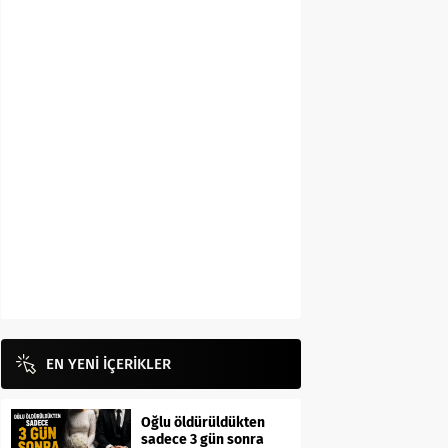
EN YENİ İÇERİKLER
Oğlu öldürüldükten
sadece 3 gün sonra