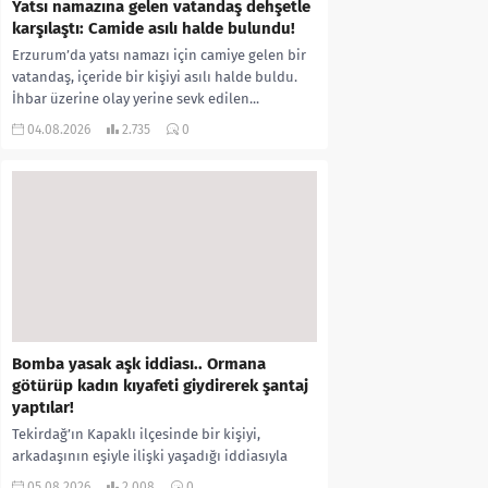
Yatsı namazına gelen vatandaş dehşetle
karşılaştı: Camide asılı halde bulundu!
Erzurum’da yatsı namazı için camiye gelen bir
vatandaş, içeride bir kişiyi asılı halde buldu.
İhbar üzerine olay yerine sevk edilen...
04.08.2026
2.735
0
Bomba yasak aşk iddiası.. Ormana
götürüp kadın kıyafeti giydirerek şantaj
yaptılar!
Tekirdağ’ın Kapaklı ilçesinde bir kişiyi,
arkadaşının eşiyle ilişki yaşadığı iddiasıyla
ormanlık alana götürerek zorla kadın
05.08.2026
2.008
0