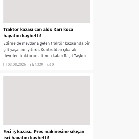
Traktör kazası can aldı: Karı koca
hayatını kaybetti!
Edirne’de meydana gelen traktör kazasında bir
çift yaşamını yitirdi. Kontrolden çıkarak
devrilen traktörün altında kalan Raşit Taşkın
ile eşi Fatma...
03.08.2026
1.339
0
Feci iş kazası.. Pres makinesine sıkışan
işçi hayatını kaybetti!