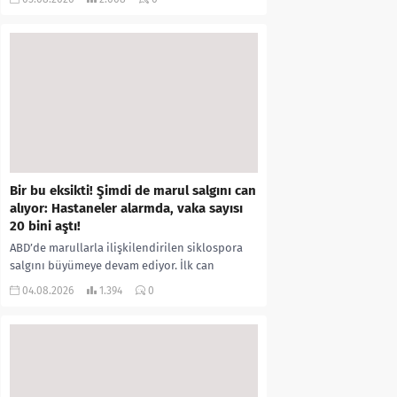
kıyafetleri giydirdiği, özür videosu çektirip...
Bir bu eksikti! Şimdi de marul salgını can
alıyor: Hastaneler alarmda, vaka sayısı
20 bini aştı!
ABD’de marullarla ilişkilendirilen siklospora
salgını büyümeye devam ediyor. İlk can
kayıplarının yaşandığı salgında vaka sayısının
04.08.2026
1.394
0
20 bini aştığı belirtilirken, sağlık...