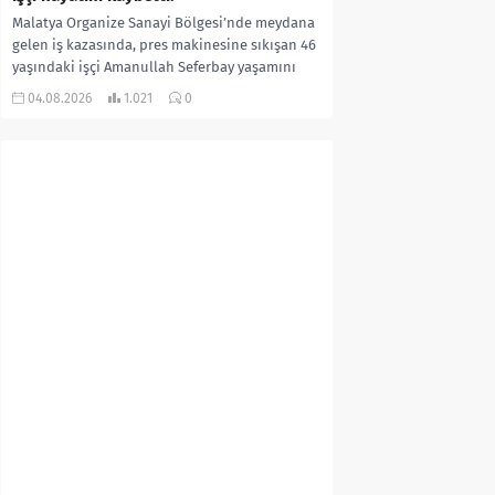
Malatya Organize Sanayi Bölgesi’nde meydana
gelen iş kazasında, pres makinesine sıkışan 46
yaşındaki işçi Amanullah Seferbay yaşamını
yitirdi. Olayla ilgili...
04.08.2026
1.021
0