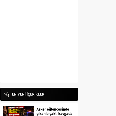
EN YENİ İÇERİKLER
Asker eğlencesinde
çıkan bıçaklı kavgada