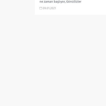
ne zaman başlıyor, Gönüllüler
takımı, ünlüler takımı, nerede
09.01.2021
çekiliyor, kim kimdir, fragmanı, izle
gibi aramalarınıza YORUM...