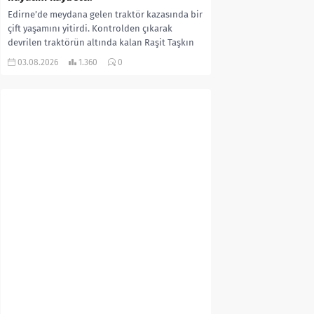
Edirne’de meydana gelen traktör kazasında bir
çift yaşamını yitirdi. Kontrolden çıkarak
devrilen traktörün altında kalan Raşit Taşkın
ile eşi Fatma...
03.08.2026
1.360
0