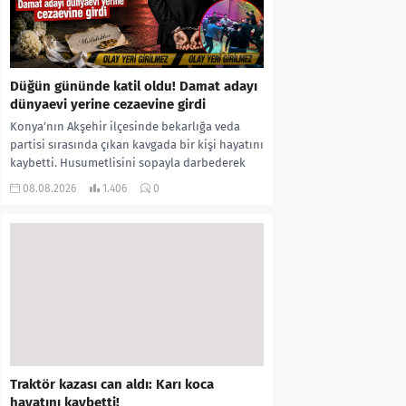
Düğün gününde katil oldu! Damat adayı
dünyaevi yerine cezaevine girdi
Konya’nın Akşehir ilçesinde bekarlığa veda
partisi sırasında çıkan kavgada bir kişi hayatını
kaybetti. Husumetlisini sopayla darbederek
ölümüne neden olduğu iddia...
08.08.2026
1.406
0
Traktör kazası can aldı: Karı koca
hayatını kaybetti!