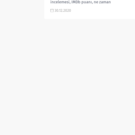
incelemesi, IMDb puanı, ne zaman
başlayacak, yorumları, incelemesi,
30.12.2020
fragmanı, izle gibi aramalarınıza
YORUM...