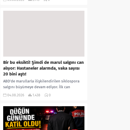
kıyafetleri giydirdiği, özür videosu çektirip...
Bir bu eksikti! Şimdi de marul salgını can
alıyor: Hastaneler alarmda, vaka sayısı
20 bini aştı!
ABD’de marullarla ilişkilendirilen siklospora
salgını büyümeye devam ediyor. İlk can
kayıplarının yaşandığı salgında vaka sayısının
04.08.2026
1.438
0
20 bini aştığı belirtilirken, sağlık...