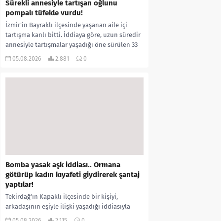
Sürekli annesiyle tartışan oğlunu
pompalı tüfekle vurdu!
İzmir’in Bayraklı ilçesinde yaşanan aile içi
tartışma kanlı bitti. İddiaya göre, uzun süredir
annesiyle tartışmalar yaşadığı öne sürülen 33
yaşındaki...
05.08.2026
2.881
0
Bomba yasak aşk iddiası.. Ormana
götürüp kadın kıyafeti giydirerek şantaj
yaptılar!
Tekirdağ’ın Kapaklı ilçesinde bir kişiyi,
arkadaşının eşiyle ilişki yaşadığı iddiasıyla
ormanlık alana götürerek zorla kadın
05.08.2026
2.115
0