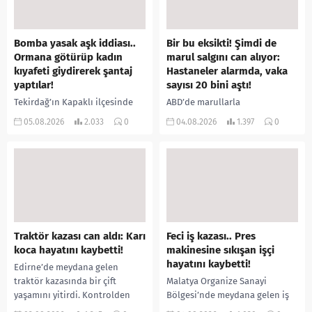
Bomba yasak aşk iddiası..
Bir bu eksikti! Şimdi de
Ormana götürüp kadın
marul salgını can alıyor:
kıyafeti giydirerek şantaj
Hastaneler alarmda, vaka
yaptılar!
sayısı 20 bini aştı!
Tekirdağ’ın Kapaklı ilçesinde
ABD’de marullarla
bir kişiyi, arkadaşının eşiyle
ilişkilendirilen siklospora
05.08.2026
2.033
0
04.08.2026
1.397
0
ilişki yaşadığı iddiasıyla
salgını büyümeye devam ediyor.
ormanlık alana götürerek zorla
İlk can kayıplarının yaşandığı
kadın kıyafetleri giydirdiği,
salgında vaka sayısının 20 bini
özür videosu çektirip...
aştığı belirtilirken, sağlık...
Traktör kazası can aldı: Karı
Feci iş kazası.. Pres
koca hayatını kaybetti!
makinesine sıkışan işçi
hayatını kaybetti!
Edirne’de meydana gelen
traktör kazasında bir çift
Malatya Organize Sanayi
yaşamını yitirdi. Kontrolden
Bölgesi’nde meydana gelen iş
çıkarak devrilen traktörün
kazasında, pres makinesine