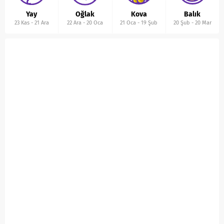
Yay
Oğlak
Kova
Balık
23 Kas
-
21 Ara
22 Ara
-
20 Oca
21 Oca
-
19 Şub
20 Şub
-
20 Mar