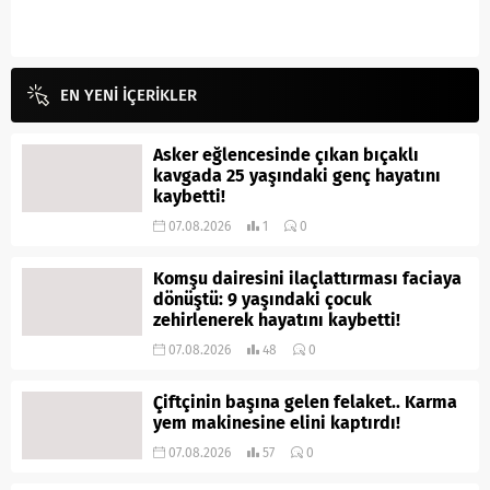
EN YENİ İÇERİKLER
Asker eğlencesinde çıkan bıçaklı
kavgada 25 yaşındaki genç hayatını
kaybetti!
07.08.2026
1
0
Komşu dairesini ilaçlattırması faciaya
dönüştü: 9 yaşındaki çocuk
zehirlenerek hayatını kaybetti!
07.08.2026
48
0
Çiftçinin başına gelen felaket.. Karma
yem makinesine elini kaptırdı!
07.08.2026
57
0