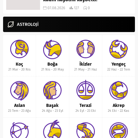
07.08.2026
127
0
ASTROLOJİ
Koç
Boğa
İkizler
Yengeç
21 Mar
-
20 Nis
21 Nis
-
20 May
21 May
-
21 Haz
22 Haz
-
22 Tem
Aslan
Başak
Terazi
Akrep
23 Tem
-
23 Ağu
24 Ağu
-
23 Eyl
24 Eyl
-
23 Eki
24 Eki
-
22 Kas