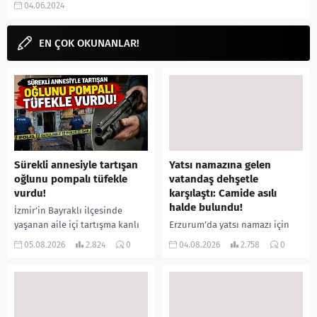
04.06.2024
yorumguncel.com! Dizi hakkında
5 Haziran...
EN ÇOK OKUNANLAR!
Sürekli annesiyle tartışan
Yatsı namazına gelen
oğlunu pompalı tüfekle
vatandaş dehşetle
vurdu!
karşılaştı: Camide asılı
halde bulundu!
İzmir’in Bayraklı ilçesinde
yaşanan aile içi tartışma kanlı
Erzurum’da yatsı namazı için
bitti. İddiaya göre, uzun süredir
camiye gelen bir vatandaş,
05.08.2026
2.824
0
04.08.2026
2.758
0
annesiyle tartışmalar yaşadığı
içeride bir kişiyi asılı halde
öne sürülen 33 yaşındaki...
buldu. İhbar üzerine olay
yerine sevk edilen...