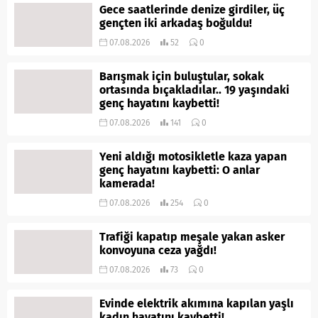
Gece saatlerinde denize girdiler, üç
gençten iki arkadaş boğuldu!
07.08.2026
52
0
Barışmak için buluştular, sokak
ortasında bıçakladılar.. 19 yaşındaki
genç hayatını kaybetti!
07.08.2026
141
0
Yeni aldığı motosikletle kaza yapan
genç hayatını kaybetti: O anlar
kamerada!
07.08.2026
254
0
Trafiği kapatıp meşale yakan asker
konvoyuna ceza yağdı!
07.08.2026
73
0
Evinde elektrik akımına kapılan yaşlı
kadın hayatını kaybetti!