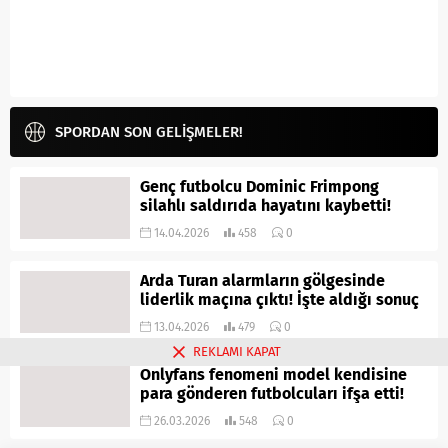
SPORDAN SON GELİŞMELER!
Genç futbolcu Dominic Frimpong
silahlı saldırıda hayatını kaybetti!
14.04.2026
458
0
Arda Turan alarmların gölgesinde
liderlik maçına çıktı! İşte aldığı sonuç
13.04.2026
479
0
REKLAMI KAPAT
Onlyfans fenomeni model kendisine
para gönderen futbolcuları ifşa etti!
26.03.2026
548
0