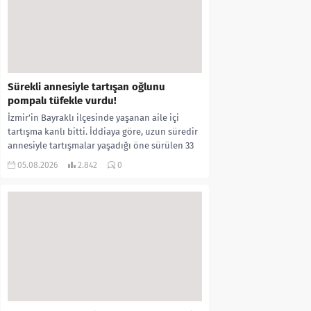
Sürekli annesiyle tartışan oğlunu
pompalı tüfekle vurdu!
İzmir’in Bayraklı ilçesinde yaşanan aile içi
tartışma kanlı bitti. İddiaya göre, uzun süredir
annesiyle tartışmalar yaşadığı öne sürülen 33
yaşındaki...
05.08.2026
2.842
0