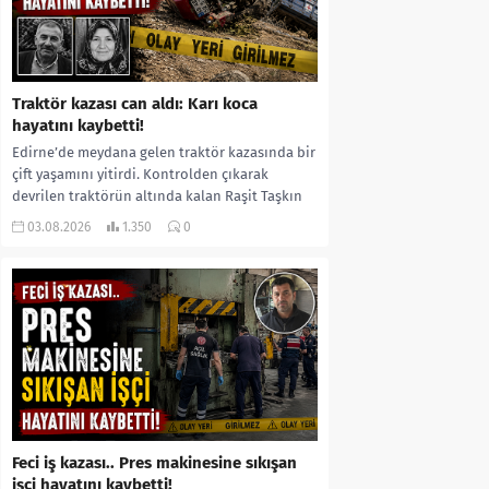
Traktör kazası can aldı: Karı koca
hayatını kaybetti!
Edirne’de meydana gelen traktör kazasında bir
çift yaşamını yitirdi. Kontrolden çıkarak
devrilen traktörün altında kalan Raşit Taşkın
ile eşi Fatma...
03.08.2026
1.350
0
Feci iş kazası.. Pres makinesine sıkışan
işçi hayatını kaybetti!