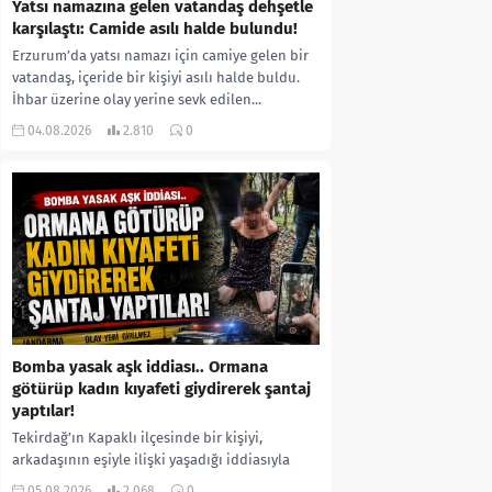
Yatsı namazına gelen vatandaş dehşetle
karşılaştı: Camide asılı halde bulundu!
Erzurum’da yatsı namazı için camiye gelen bir
vatandaş, içeride bir kişiyi asılı halde buldu.
İhbar üzerine olay yerine sevk edilen...
04.08.2026
2.810
0
Bomba yasak aşk iddiası.. Ormana
götürüp kadın kıyafeti giydirerek şantaj
yaptılar!
Tekirdağ’ın Kapaklı ilçesinde bir kişiyi,
arkadaşının eşiyle ilişki yaşadığı iddiasıyla
ormanlık alana götürerek zorla kadın
05.08.2026
2.068
0