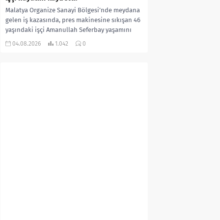
Malatya Organize Sanayi Bölgesi’nde meydana
gelen iş kazasında, pres makinesine sıkışan 46
yaşındaki işçi Amanullah Seferbay yaşamını
yitirdi. Olayla ilgili...
04.08.2026
1.042
0