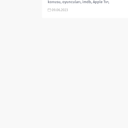
konusu, oyuncuları, imdb, Apple Tv+,
fragman, Netflix, izle, yorumları, dizi
09.06.2023
yorumu, ekşi sözlük, imdb puanı,...