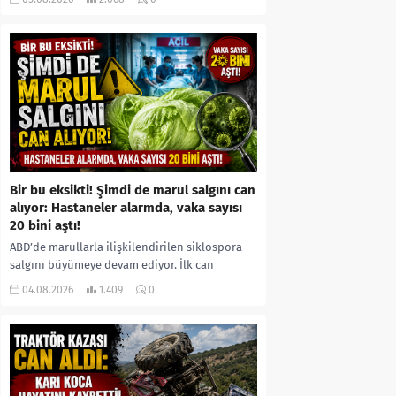
kıyafetleri giydirdiği, özür videosu çektirip...
Bir bu eksikti! Şimdi de marul salgını can
alıyor: Hastaneler alarmda, vaka sayısı
20 bini aştı!
ABD’de marullarla ilişkilendirilen siklospora
salgını büyümeye devam ediyor. İlk can
kayıplarının yaşandığı salgında vaka sayısının
04.08.2026
1.409
0
20 bini aştığı belirtilirken, sağlık...