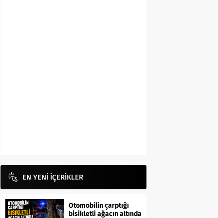
EN YENİ İÇERİKLER
Otomobilin çarptığı
bisikletli ağacın altında