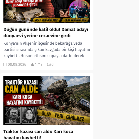
Düğün gününde katil oldu! Damat adayı
dünyaevi yerine cezaevine girdi
Konya’nın Akşehir ilçesinde bekarlığa veda
partisi sırasında çıkan kavgada bir kişi hayatını
kaybetti. Husumetlisini sopayla darbederek
ölümüne neden olduğu iddia...
08.08.2026
1.413
0
Traktör kazası can aldı: Karı koca
hayatını kaybetti!