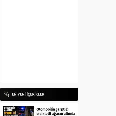
EN YENİ İÇERİKLER
Otomobilin çarptığı
bisikletli ağacın altında