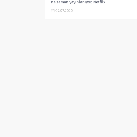
ne zaman yayınlanıyor, Netflix
dizileri, Kore dizileri, Kdrama 2020,
09.07.2020
(모범형사)fragmanı izle...