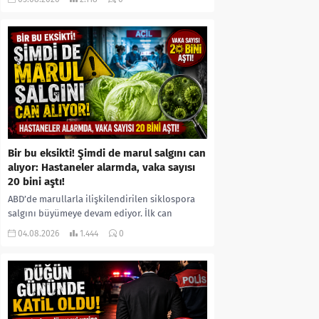
kıyafetleri giydirdiği, özür videosu çektirip...
Bir bu eksikti! Şimdi de marul salgını can
alıyor: Hastaneler alarmda, vaka sayısı
20 bini aştı!
ABD’de marullarla ilişkilendirilen siklospora
salgını büyümeye devam ediyor. İlk can
kayıplarının yaşandığı salgında vaka sayısının
04.08.2026
1.444
0
20 bini aştığı belirtilirken, sağlık...