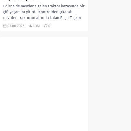
Edirne’de meydana gelen traktör kazasında bir
çift yaşamını yitirdi. Kontrolden çıkarak
devrilen traktörün altında kalan Raşit Taşkın
ile eşi Fatma...
03.08.2026
1.361
0