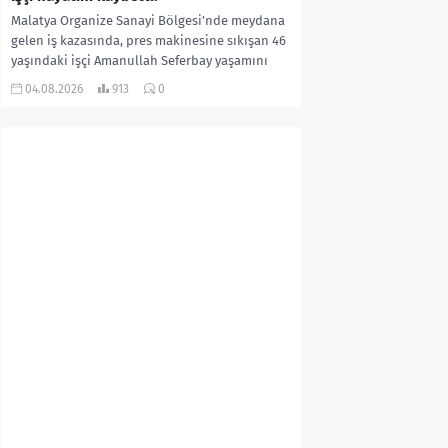
Malatya Organize Sanayi Bölgesi’nde meydana
gelen iş kazasında, pres makinesine sıkışan 46
yaşındaki işçi Amanullah Seferbay yaşamını
yitirdi. Olayla ilgili...
04.08.2026
913
0