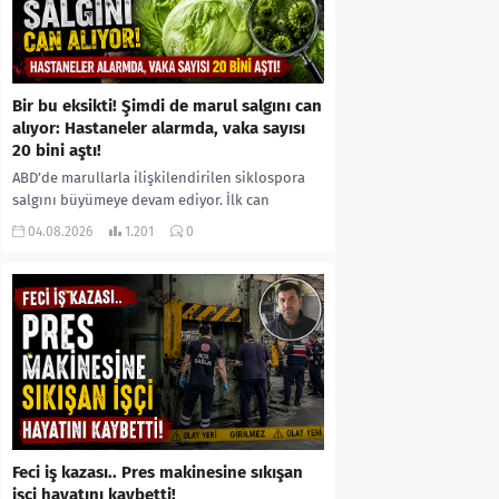
Bir bu eksikti! Şimdi de marul salgını can
alıyor: Hastaneler alarmda, vaka sayısı
20 bini aştı!
ABD’de marullarla ilişkilendirilen siklospora
salgını büyümeye devam ediyor. İlk can
kayıplarının yaşandığı salgında vaka sayısının
04.08.2026
1.201
0
20 bini aştığı belirtilirken, sağlık...
Feci iş kazası.. Pres makinesine sıkışan
işçi hayatını kaybetti!