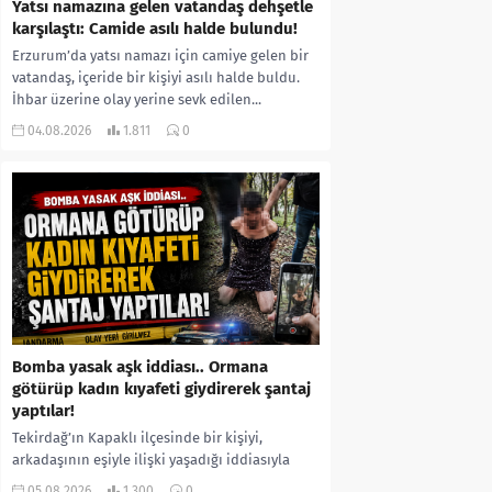
Yatsı namazına gelen vatandaş dehşetle
karşılaştı: Camide asılı halde bulundu!
Erzurum’da yatsı namazı için camiye gelen bir
vatandaş, içeride bir kişiyi asılı halde buldu.
İhbar üzerine olay yerine sevk edilen...
04.08.2026
1.811
0
Bomba yasak aşk iddiası.. Ormana
götürüp kadın kıyafeti giydirerek şantaj
yaptılar!
Tekirdağ’ın Kapaklı ilçesinde bir kişiyi,
arkadaşının eşiyle ilişki yaşadığı iddiasıyla
ormanlık alana götürerek zorla kadın
05.08.2026
1.300
0