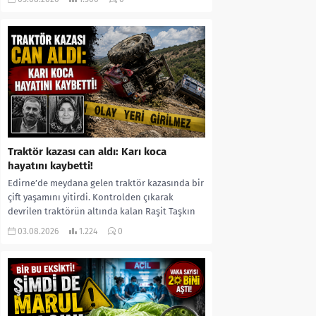
kıyafetleri giydirdiği, özür videosu çektirip...
Traktör kazası can aldı: Karı koca
hayatını kaybetti!
Edirne’de meydana gelen traktör kazasında bir
çift yaşamını yitirdi. Kontrolden çıkarak
devrilen traktörün altında kalan Raşit Taşkın
ile eşi Fatma...
03.08.2026
1.224
0