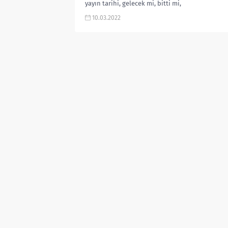
yayın tarihi, gelecek mi, bitti mi,
dizi, konusu, oyuncuları,
10.03.2022
karakterleri,...