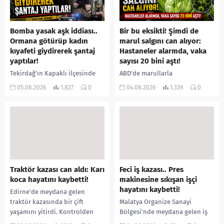
Bomba yasak aşk iddiası..
Bir bu eksikti! Şimdi de
Ormana götürüp kadın
marul salgını can alıyor:
kıyafeti giydirerek şantaj
Hastaneler alarmda, vaka
yaptılar!
sayısı 20 bini aştı!
Tekirdağ’ın Kapaklı ilçesinde
ABD’de marullarla
bir kişiyi, arkadaşının eşiyle
ilişkilendirilen siklospora
05.08.2026
1.827
0
04.08.2026
1.339
0
ilişki yaşadığı iddiasıyla
salgını büyümeye devam ediyor.
ormanlık alana götürerek zorla
İlk can kayıplarının yaşandığı
kadın kıyafetleri giydirdiği,
salgında vaka sayısının 20 bini
özür videosu çektirip...
aştığı belirtilirken, sağlık...
Traktör kazası can aldı: Karı
Feci iş kazası.. Pres
koca hayatını kaybetti!
makinesine sıkışan işçi
hayatını kaybetti!
Edirne’de meydana gelen
traktör kazasında bir çift
Malatya Organize Sanayi
yaşamını yitirdi. Kontrolden
Bölgesi’nde meydana gelen iş
çıkarak devrilen traktörün
kazasında, pres makinesine