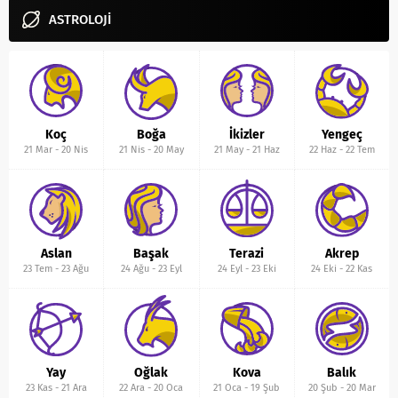
ASTROLOJİ
Koç
Boğa
İkizler
Yengeç
21 Mar
-
20 Nis
21 Nis
-
20 May
21 May
-
21 Haz
22 Haz
-
22 Tem
Aslan
Başak
Terazi
Akrep
23 Tem
-
23 Ağu
24 Ağu
-
23 Eyl
24 Eyl
-
23 Eki
24 Eki
-
22 Kas
Yay
Oğlak
Kova
Balık
23 Kas
-
21 Ara
22 Ara
-
20 Oca
21 Oca
-
19 Şub
20 Şub
-
20 Mar