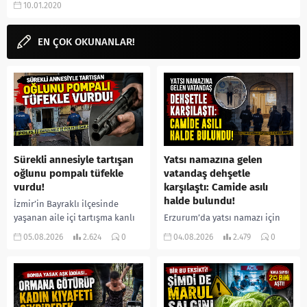
10.01.2020
izleyeceğimiz uzun süredir
beklenen dizi The New Pope bu
sezonda dizi dünyasının
EN ÇOK OKUNANLAR!
tozunu...
Sürekli annesiyle tartışan
Yatsı namazına gelen
oğlunu pompalı tüfekle
vatandaş dehşetle
vurdu!
karşılaştı: Camide asılı
halde bulundu!
İzmir’in Bayraklı ilçesinde
yaşanan aile içi tartışma kanlı
Erzurum’da yatsı namazı için
bitti. İddiaya göre, uzun süredir
camiye gelen bir vatandaş,
05.08.2026
2.624
0
04.08.2026
2.479
0
annesiyle tartışmalar yaşadığı
içeride bir kişiyi asılı halde
öne sürülen 33 yaşındaki...
buldu. İhbar üzerine olay
yerine sevk edilen...