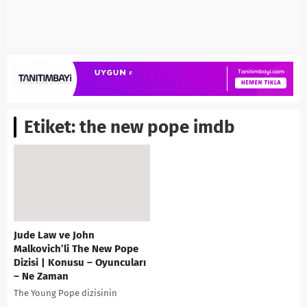
Etiket:
the new pope imdb
Jude Law ve John
Malkovich’li The New Pope
Dizisi | Konusu – Oyuncuları
– Ne Zaman
The Young Pope dizisinin
2.sezonu, devamı olarak