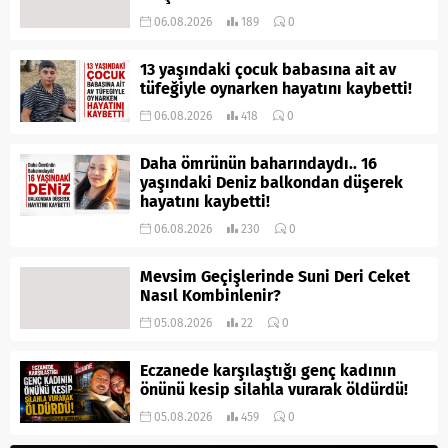
06.08.2026
189
0
13 yaşındaki çocuk babasına ait av
tüfeğiyle oynarken hayatını kaybetti!
06.08.2026
418
0
Daha ömrünün baharındaydı.. 16
yaşındaki Deniz balkondan düşerek
hayatını kaybetti!
06.08.2026
230
0
Mevsim Geçişlerinde Suni Deri Ceket
Nasıl Kombinlenir?
05.08.2026
22
0
Eczanede karşılaştığı genç kadının
önünü kesip silahla vurarak öldürdü!
05.08.2026
459
0