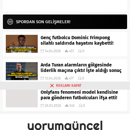
SPORDAN SON GELİŞMELER!
Genç futbolcu Dominic Frimpong
silahlı saldırıda hayatını kaybetti!
14.04.2026
457
0
Arda Turan alarmların gölgesinde
liderlik maçına çıktı! İşte aldığı sonuç
13.04.2026
477
0
REKLAMI KAPAT
Onlyfans fenomeni model kendisine
para gönderen futbolcuları ifşa etti!
26.03.2026
545
0