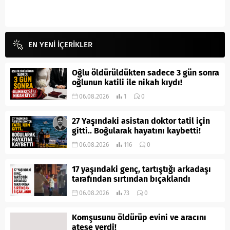
EN YENİ İÇERİKLER
Oğlu öldürüldükten sadece 3 gün sonra
oğlunun katili ile nikah kıydı!
06.08.2026
1
0
27 Yaşındaki asistan doktor tatil için
gitti.. Boğularak hayatını kaybetti!
06.08.2026
116
0
17 yaşındaki genç, tartıştığı arkadaşı
tarafından sırtından bıçaklandı
06.08.2026
73
0
Komşusunu öldürüp evini ve aracını
ateşe verdi!