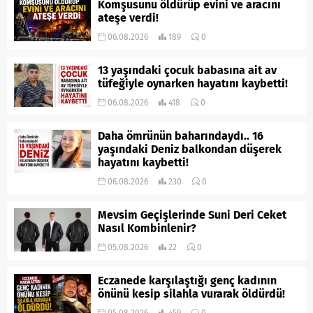
Komşusunu öldürüp evini ve aracını
ateşe verdi!
06.08.2026
189
0
13 yaşındaki çocuk babasına ait av
tüfeğiyle oynarken hayatını kaybetti!
06.08.2026
418
0
Daha ömrünün baharındaydı.. 16
yaşındaki Deniz balkondan düşerek
hayatını kaybetti!
06.08.2026
230
0
Mevsim Geçişlerinde Suni Deri Ceket
Nasıl Kombinlenir?
05.08.2026
22
0
Eczanede karşılaştığı genç kadının
önünü kesip silahla vurarak öldürdü!