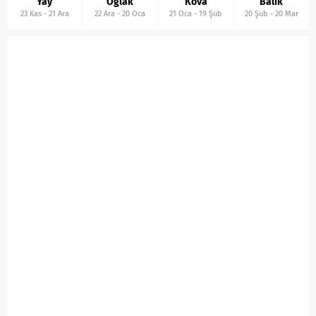
Yay
Oğlak
Kova
Balık
23 Kas
-
21 Ara
22 Ara
-
20 Oca
21 Oca
-
19 Şub
20 Şub
-
20 Mar