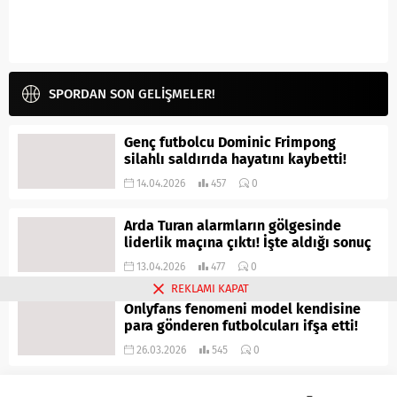
SPORDAN SON GELİŞMELER!
Genç futbolcu Dominic Frimpong
silahlı saldırıda hayatını kaybetti!
14.04.2026
457
0
Arda Turan alarmların gölgesinde
liderlik maçına çıktı! İşte aldığı sonuç
13.04.2026
477
0
REKLAMI KAPAT
Onlyfans fenomeni model kendisine
para gönderen futbolcuları ifşa etti!
26.03.2026
545
0