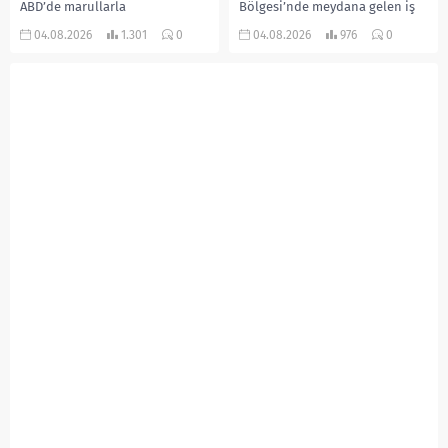
ABD’de marullarla
Bölgesi’nde meydana gelen iş
ilişkilendirilen siklospora
kazasında, pres makinesine
04.08.2026
1.301
0
04.08.2026
976
0
salgını büyümeye devam ediyor.
sıkışan 46 yaşındaki işçi
İlk can kayıplarının yaşandığı
Amanullah Seferbay yaşamını
salgında vaka sayısının 20 bini
yitirdi. Olayla ilgili...
aştığı belirtilirken, sağlık...