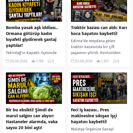
Bomba yasak aşk iddiası..
Traktör kazası can aldı: Karı
Ormana götürüp kadın
koca hayatını kaybetti!
kıyafeti giydirerek şantaj
Edirne’de meydana gelen
yaptılar!
traktör kazasında bir çift
Tekirdağ’ın Kapaklı ilçesinde
yaşamını yitirdi. Kontrolden
bir kişiyi, arkadaşının eşiyle
çıkarak devrilen traktörün
05.08.2026
1.769
0
03.08.2026
1.301
0
ilişki yaşadığı iddiasıyla
altında kalan Raşit Taşkın ile
ormanlık alana götürerek zorla
eşi Fatma...
kadın kıyafetleri giydirdiği,
özür videosu çektirip...
Bir bu eksikti! Şimdi de
Feci iş kazası.. Pres
marul salgını can alıyor:
makinesine sıkışan işçi
Hastaneler alarmda, vaka
hayatını kaybetti!
sayısı 20 bini aştı!
Malatya Organize Sanayi