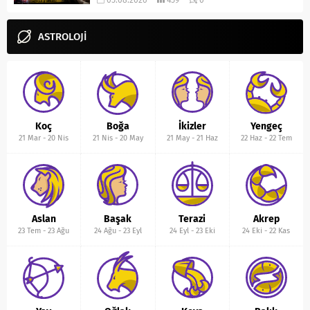
05.08.2026
459
0
ASTROLOJİ
Koç
Boğa
İkizler
Yengeç
21 Mar
-
20 Nis
21 Nis
-
20 May
21 May
-
21 Haz
22 Haz
-
22 Tem
Aslan
Başak
Terazi
Akrep
23 Tem
-
23 Ağu
24 Ağu
-
23 Eyl
24 Eyl
-
23 Eki
24 Eki
-
22 Kas