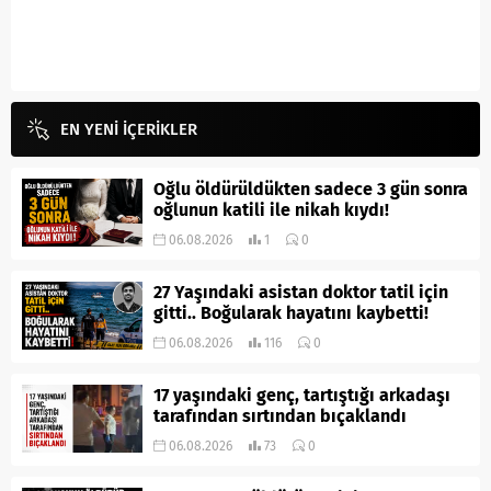
EN YENİ İÇERİKLER
Oğlu öldürüldükten sadece 3 gün sonra
oğlunun katili ile nikah kıydı!
06.08.2026
1
0
27 Yaşındaki asistan doktor tatil için
gitti.. Boğularak hayatını kaybetti!
06.08.2026
116
0
17 yaşındaki genç, tartıştığı arkadaşı
tarafından sırtından bıçaklandı
06.08.2026
73
0