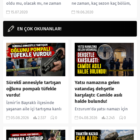
oldu mu, olacak mı, ne zaman
ne zaman, kaç sezon kaç bölüm,
yayınlanacak, 3.sezon onayı...
İMDB puanı, Jack kim, Alyssa kim,
15.07.2020
19.06.2020
Selena...
EN ÇOK OKUNANLAR!
Sürekli annesiyle tartışan
Yatsı namazına gelen
oğlunu pompalı tüfekle
vatandaş dehşetle
vurdu!
karşılaştı: Camide asılı
halde bulundu!
İzmir’in Bayraklı ilçesinde
yaşanan aile içi tartışma kanlı
Erzurum’da yatsı namazı için
bitti. İddiaya göre, uzun süredir
camiye gelen bir vatandaş,
05.08.2026
2.537
0
04.08.2026
2.245
0
annesiyle tartışmalar yaşadığı
içeride bir kişiyi asılı halde
öne sürülen 33 yaşındaki...
buldu. İhbar üzerine olay
yerine sevk edilen...