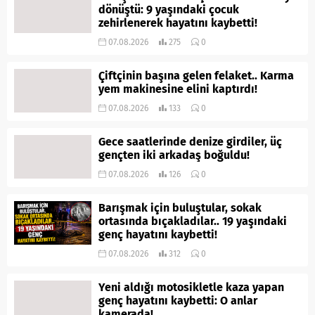
dönüştü: 9 yaşındaki çocuk
zehirlenerek hayatını kaybetti!
07.08.2026
275
0
Çiftçinin başına gelen felaket.. Karma
yem makinesine elini kaptırdı!
07.08.2026
133
0
Gece saatlerinde denize girdiler, üç
gençten iki arkadaş boğuldu!
07.08.2026
126
0
Barışmak için buluştular, sokak
ortasında bıçakladılar.. 19 yaşındaki
genç hayatını kaybetti!
07.08.2026
312
0
Yeni aldığı motosikletle kaza yapan
genç hayatını kaybetti: O anlar
kamerada!