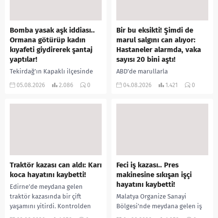
Bomba yasak aşk iddiası..
Bir bu eksikti! Şimdi de
Ormana götürüp kadın
marul salgını can alıyor:
kıyafeti giydirerek şantaj
Hastaneler alarmda, vaka
yaptılar!
sayısı 20 bini aştı!
Tekirdağ’ın Kapaklı ilçesinde
ABD’de marullarla
bir kişiyi, arkadaşının eşiyle
ilişkilendirilen siklospora
05.08.2026
2.086
0
04.08.2026
1.421
0
ilişki yaşadığı iddiasıyla
salgını büyümeye devam ediyor.
ormanlık alana götürerek zorla
İlk can kayıplarının yaşandığı
kadın kıyafetleri giydirdiği,
salgında vaka sayısının 20 bini
özür videosu çektirip...
aştığı belirtilirken, sağlık...
Traktör kazası can aldı: Karı
Feci iş kazası.. Pres
koca hayatını kaybetti!
makinesine sıkışan işçi
hayatını kaybetti!
Edirne’de meydana gelen
traktör kazasında bir çift
Malatya Organize Sanayi
yaşamını yitirdi. Kontrolden
Bölgesi’nde meydana gelen iş
çıkarak devrilen traktörün
kazasında, pres makinesine