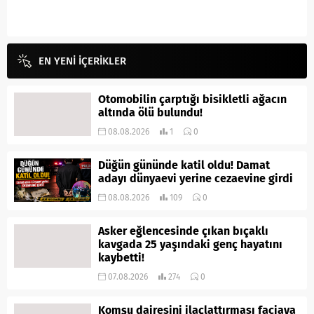
EN YENİ İÇERİKLER
Otomobilin çarptığı bisikletli ağacın
altında ölü bulundu!
08.08.2026
1
0
Düğün gününde katil oldu! Damat
adayı dünyaevi yerine cezaevine girdi
08.08.2026
109
0
Asker eğlencesinde çıkan bıçaklı
kavgada 25 yaşındaki genç hayatını
kaybetti!
07.08.2026
274
0
Komşu dairesini ilaçlattırması faciaya