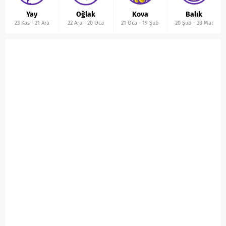
Yay
Oğlak
Kova
Balık
23 Kas
-
21 Ara
22 Ara
-
20 Oca
21 Oca
-
19 Şub
20 Şub
-
20 Mar