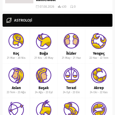
07.08.2026
430
0
ASTROLOJİ
Koç
Boğa
İkizler
Yengeç
21 Mar
-
20 Nis
21 Nis
-
20 May
21 May
-
21 Haz
22 Haz
-
22 Tem
Aslan
Başak
Terazi
Akrep
23 Tem
-
23 Ağu
24 Ağu
-
23 Eyl
24 Eyl
-
23 Eki
24 Eki
-
22 Kas