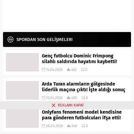
SPORDAN SON GELİŞMELER!
Genç futbolcu Dominic Frimpong
silahlı saldırıda hayatını kaybetti!
14.04.2026
462
0
Arda Turan alarmların gölgesinde
liderlik maçına çıktı! İşte aldığı sonuç
13.04.2026
480
0
REKLAMI KAPAT
Onlyfans fenomeni model kendisine
para gönderen futbolcuları ifşa etti!
26.03.2026
548
0