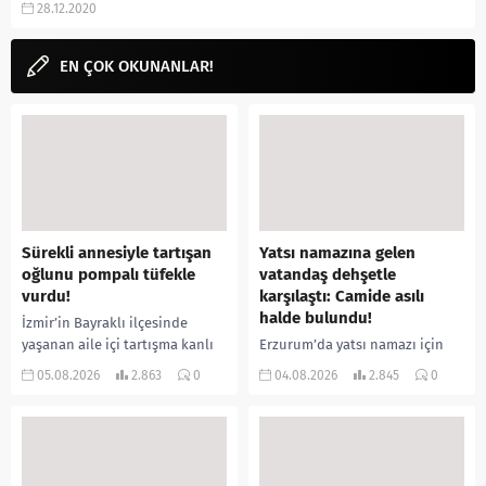
28.12.2020
puanı, ekşi yorumları, netflix,
fragmanı, izle gibi aramalarınıza
YORUM...
EN ÇOK OKUNANLAR!
Sürekli annesiyle tartışan
Yatsı namazına gelen
oğlunu pompalı tüfekle
vatandaş dehşetle
vurdu!
karşılaştı: Camide asılı
halde bulundu!
İzmir’in Bayraklı ilçesinde
yaşanan aile içi tartışma kanlı
Erzurum’da yatsı namazı için
bitti. İddiaya göre, uzun süredir
camiye gelen bir vatandaş,
05.08.2026
2.863
0
04.08.2026
2.845
0
annesiyle tartışmalar yaşadığı
içeride bir kişiyi asılı halde
öne sürülen 33 yaşındaki...
buldu. İhbar üzerine olay
yerine sevk edilen...