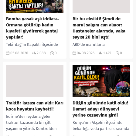
Bomba yasak aşk iddiası..
Bir bu eksikti! Şimdi de
Ormana götürüp kadın
marul salgını can alıyor:
kıyafeti giydirerek şantaj
Hastaneler alarmda, vaka
yaptılar!
sayısı 20 bini aştı!
Tekirdağ’ın Kapaklı ilçesinde
ABD’de marullarla
bir kişiyi, arkadaşının eşiyle
ilişkilendirilen siklospora
05.08.2026
2.088
0
04.08.2026
1.425
0
ilişki yaşadığı iddiasıyla
salgını büyümeye devam ediyor.
ormanlık alana götürerek zorla
İlk can kayıplarının yaşandığı
kadın kıyafetleri giydirdiği,
salgında vaka sayısının 20 bini
özür videosu çektirip...
aştığı belirtilirken, sağlık...
Traktör kazası can aldı: Karı
Düğün gününde katil oldu!
koca hayatını kaybetti!
Damat adayı dünyaevi
yerine cezaevine girdi
Edirne’de meydana gelen
traktör kazasında bir çift
Konya’nın Akşehir ilçesinde
yaşamını yitirdi. Kontrolden
bekarlığa veda partisi sırasında
çıkarak devrilen traktörün
çıkan kavgada bir kişi hayatını