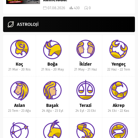
07.08.2026
430
0
ASTROLOJİ
Koç
Boğa
İkizler
Yengeç
21 Mar
-
20 Nis
21 Nis
-
20 May
21 May
-
21 Haz
22 Haz
-
22 Tem
Aslan
Başak
Terazi
Akrep
23 Tem
-
23 Ağu
24 Ağu
-
23 Eyl
24 Eyl
-
23 Eki
24 Eki
-
22 Kas