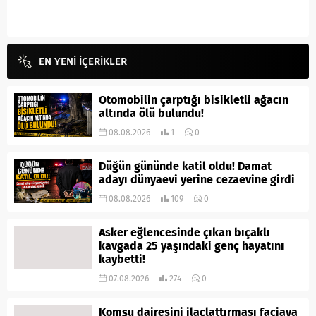
EN YENİ İÇERİKLER
Otomobilin çarptığı bisikletli ağacın
altında ölü bulundu!
08.08.2026
1
0
Düğün gününde katil oldu! Damat
adayı dünyaevi yerine cezaevine girdi
08.08.2026
109
0
Asker eğlencesinde çıkan bıçaklı
kavgada 25 yaşındaki genç hayatını
kaybetti!
07.08.2026
274
0
Komşu dairesini ilaçlattırması faciaya