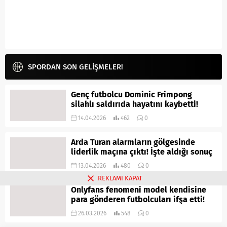
SPORDAN SON GELİŞMELER!
Genç futbolcu Dominic Frimpong
silahlı saldırıda hayatını kaybetti!
14.04.2026
462
0
Arda Turan alarmların gölgesinde
liderlik maçına çıktı! İşte aldığı sonuç
13.04.2026
480
0
REKLAMI KAPAT
Onlyfans fenomeni model kendisine
para gönderen futbolcuları ifşa etti!
26.03.2026
548
0