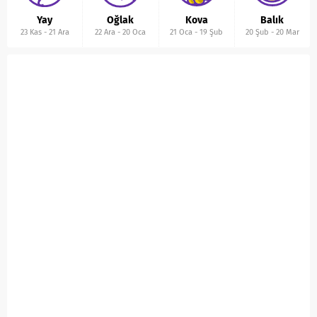
Yay
Oğlak
Kova
Balık
23 Kas
-
21 Ara
22 Ara
-
20 Oca
21 Oca
-
19 Şub
20 Şub
-
20 Mar