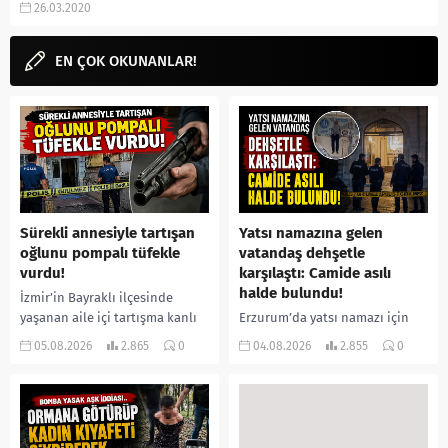
26.03.2020
gibi aramalarınıza
yorumguncel.com’dan
ulaşabilirsiniz. The...
EN ÇOK OKUNANLAR!
Sürekli annesiyle tartışan
Yatsı namazına gelen
oğlunu pompalı tüfekle
vatandaş dehşetle
vurdu!
karşılaştı: Camide asılı
halde bulundu!
İzmir’in Bayraklı ilçesinde
yaşanan aile içi tartışma kanlı
Erzurum’da yatsı namazı için
bitti. İddiaya göre, uzun süredir
camiye gelen bir vatandaş,
05.08.2026
2.865
0
04.08.2026
2.855
0
annesiyle tartışmalar yaşadığı
içeride bir kişiyi asılı halde
öne sürülen 33 yaşındaki...
buldu. İhbar üzerine olay
yerine sevk edilen...