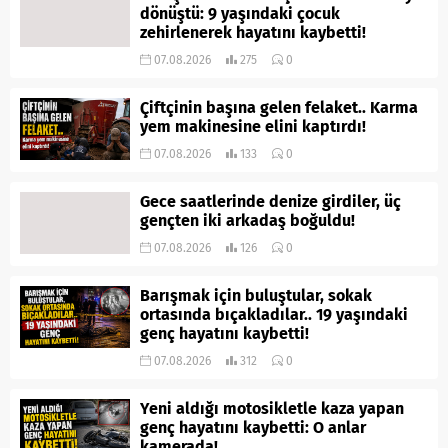
dönüştü: 9 yaşındaki çocuk
zehirlenerek hayatını kaybetti!
07.08.2026
275
0
Çiftçinin başına gelen felaket.. Karma
yem makinesine elini kaptırdı!
07.08.2026
133
0
Gece saatlerinde denize girdiler, üç
gençten iki arkadaş boğuldu!
07.08.2026
126
0
Barışmak için buluştular, sokak
ortasında bıçakladılar.. 19 yaşındaki
genç hayatını kaybetti!
07.08.2026
312
0
Yeni aldığı motosikletle kaza yapan
genç hayatını kaybetti: O anlar
kamerada!