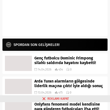
SPORDAN SON GELİŞMELER!
Genç futbolcu Dominic Frimpong
silahlı saldırıda hayatını kaybetti!
14.04.2026
454
0
Arda Turan alarmların gölgesinde
liderlik maçına çıktı! İşte aldığı sonuç
13.04.2026
475
0
REKLAMI KAPAT
Onlyfans fenomeni model kendisine
para gönderen futbolcuları ifşa etti!