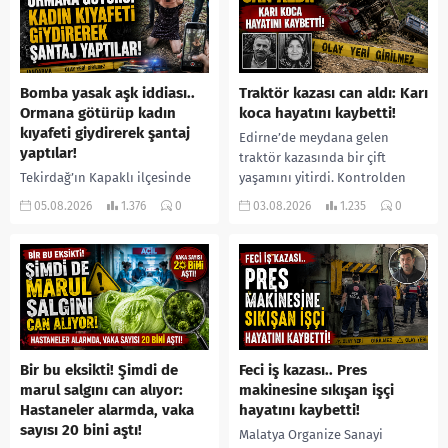
Bomba yasak aşk iddiası..
Traktör kazası can aldı: Karı
Ormana götürüp kadın
koca hayatını kaybetti!
kıyafeti giydirerek şantaj
Edirne’de meydana gelen
yaptılar!
traktör kazasında bir çift
Tekirdağ’ın Kapaklı ilçesinde
yaşamını yitirdi. Kontrolden
bir kişiyi, arkadaşının eşiyle
çıkarak devrilen traktörün
05.08.2026
1.376
0
03.08.2026
1.235
0
ilişki yaşadığı iddiasıyla
altında kalan Raşit Taşkın ile
ormanlık alana götürerek zorla
eşi Fatma...
kadın kıyafetleri giydirdiği,
özür videosu çektirip...
Bir bu eksikti! Şimdi de
Feci iş kazası.. Pres
marul salgını can alıyor:
makinesine sıkışan işçi
Hastaneler alarmda, vaka
hayatını kaybetti!
sayısı 20 bini aştı!
Malatya Organize Sanayi