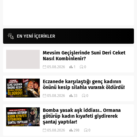
EN YENİ İÇERİKLER
Mevsim Geçişlerinde Suni Deri Ceket
Nasıl Kombinlenir?
05.08.2026
1
0
Eczanede karşılaştığı genç kadının
önünü kesip silahla vurarak öldürdü!
05.08.2026
33
0
Bomba yasak aşk iddiası.. Ormana
götürüp kadın kıyafeti giydirerek
şantaj yaptılar!
05.08.2026
298
0