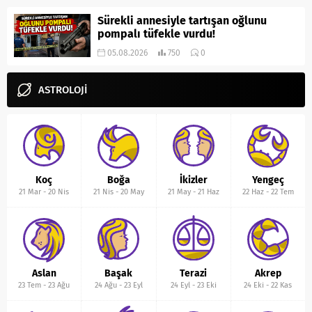
Sürekli annesiyle tartışan oğlunu
pompalı tüfekle vurdu!
05.08.2026
750
0
ASTROLOJİ
Koç
Boğa
İkizler
Yengeç
21 Mar
-
20 Nis
21 Nis
-
20 May
21 May
-
21 Haz
22 Haz
-
22 Tem
Aslan
Başak
Terazi
Akrep
23 Tem
-
23 Ağu
24 Ağu
-
23 Eyl
24 Eyl
-
23 Eki
24 Eki
-
22 Kas