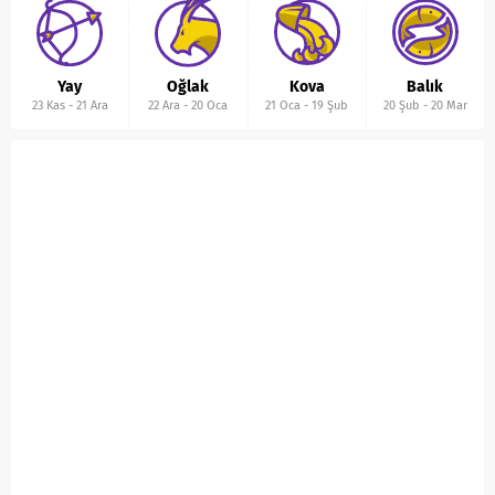
Yay
Oğlak
Kova
Balık
23 Kas
-
21 Ara
22 Ara
-
20 Oca
21 Oca
-
19 Şub
20 Şub
-
20 Mar