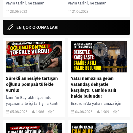
yayın tarihi, ne zaman
yayın tarihi, ne zaman
başlayacak, konusu, oyuncuları,
başlayacak, konusu, oyuncuları,
28.06.2023
21.06.2023
karakterleri, cast, yorumları,...
karakterleri, cast, yorumları,...
EN ÇOK OKUNANLAR!
Sürekli annesiyle tartışan
Yatsı namazına gelen
oğlunu pompalı tüfekle
vatandaş dehşetle
vurdu!
karşılaştı: Camide asılı
halde bulundu!
İzmir’in Bayraklı ilçesinde
yaşanan aile içi tartışma kanlı
Erzurum’da yatsı namazı için
bitti. İddiaya göre, uzun süredir
camiye gelen bir vatandaş,
05.08.2026
1.986
0
04.08.2026
1.909
0
annesiyle tartışmalar yaşadığı
içeride bir kişiyi asılı halde
öne sürülen 33 yaşındaki...
buldu. İhbar üzerine olay
yerine sevk edilen...