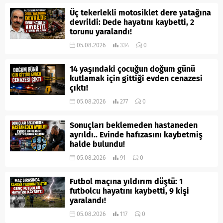
Üç tekerlekli motosiklet dere yatağına
devrildi: Dede hayatını kaybetti, 2
torunu yaralandı!
05.08.2026
334
0
14 yaşındaki çocuğun doğum günü
kutlamak için gittiği evden cenazesi
çıktı!
05.08.2026
277
0
Sonuçları beklemeden hastaneden
ayrıldı.. Evinde hafızasını kaybetmiş
halde bulundu!
05.08.2026
91
0
Futbol maçına yıldırım düştü: 1
futbolcu hayatını kaybetti, 9 kişi
yaralandı!
05.08.2026
117
0