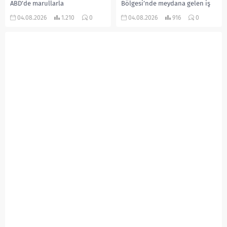
ABD’de marullarla
Bölgesi’nde meydana gelen iş
ilişkilendirilen siklospora
kazasında, pres makinesine
04.08.2026
1.210
0
04.08.2026
916
0
salgını büyümeye devam ediyor.
sıkışan 46 yaşındaki işçi
İlk can kayıplarının yaşandığı
Amanullah Seferbay yaşamını
salgında vaka sayısının 20 bini
yitirdi. Olayla ilgili...
aştığı belirtilirken, sağlık...