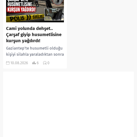
yaralanan yaşlı...
Cami yolunda dehşet..
Çarşaf giyip husumetlisine
kurşun yağdırdı!
Gaziantep’te husumetli olduğu
kişiyi silahla yaraladıktan sonra
kaçmaya çalışan şüpheli, polis
10.08.2026
6
0
ekiplerinin düzenlediği
operasyonla takside yakalandı.
Şüphelinin saldırı öncesinde
kimliğini...