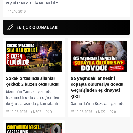
yayınlanan dizi ile anılan isim
Uraz Kaygılaroğlu kimdir? İlk
16.10.2019
olarak nerede gördük?...
EN ÇOK OKUNANLAR!
Sokak ortasında silahlar
85 yaşındaki annesini
çekildi: 2 kuzen öldürüldü!
sopayla öldüresiye dövdü!
Geçmişinden eş cinayeti
Mersin’in Tarsus ilçesinde
çıktı
husumetli oldukları öğrenilen
iki grup arasında çıkan silahlı
Şanlıurfa’nın Bozova ilçesinde
kavgada iki kuzen yaşamını
85 yaşındaki İslim Yaprak, 53
10.08.2026
503
0
10.08.2026
127
0
yitirdi. Olayla ilgili 5 şüpheli...
yaşındaki oğlu İbrahim
Yaprak’ın sopa ve yumruklu
saldırısına uğradı. Ağır