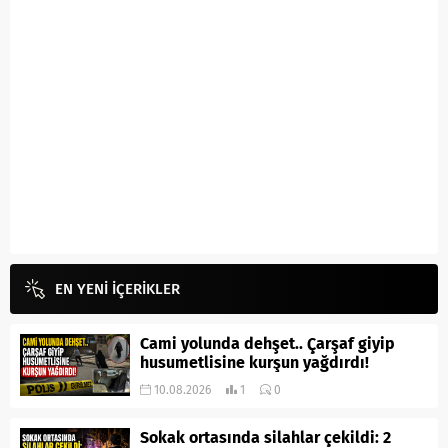
EN YENİ İÇERİKLER
Cami yolunda dehşet.. Çarşaf giyip
husumetlisine kurşun yağdırdı!
10.08.2026
1
0
Sokak ortasında silahlar çekildi: 2