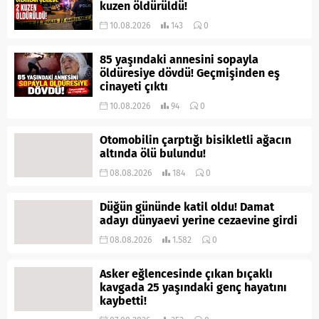
kuzen öldürüldü!
10.08.2026
143
0
85 yaşındaki annesini sopayla
öldüresiye dövdü! Geçmişinden eş
cinayeti çıktı
10.08.2026
94
0
Otomobilin çarptığı bisikletli ağacın
altında ölü bulundu!
08.08.2026
184
0
Düğün gününde katil oldu! Damat
adayı dünyaevi yerine cezaevine girdi
08.08.2026
1.582
0
Asker eğlencesinde çıkan bıçaklı
kavgada 25 yaşındaki genç hayatını
kaybetti!