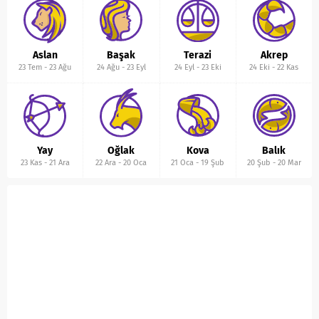
Aslan
Başak
Terazi
Akrep
23 Tem
-
23 Ağu
24 Ağu
-
23 Eyl
24 Eyl
-
23 Eki
24 Eki
-
22 Kas
Yay
Oğlak
Kova
Balık
23 Kas
-
21 Ara
22 Ara
-
20 Oca
21 Oca
-
19 Şub
20 Şub
-
20 Mar