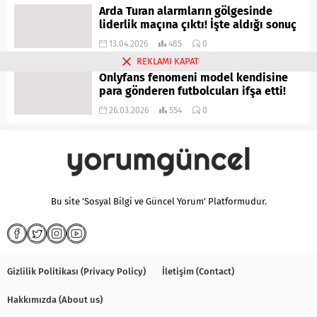
Arda Turan alarmların gölgesinde
liderlik maçına çıktı! İşte aldığı sonuç
13.04.2026
485
0
REKLAMI KAPAT
Onlyfans fenomeni model kendisine
para gönderen futbolcuları ifşa etti!
26.03.2026
554
0
Bu site 'Sosyal Bilgi ve Güncel Yorum' Platformudur.
Gizlilik Politikası (Privacy Policy)
İletişim (Contact)
Hakkımızda (About us)