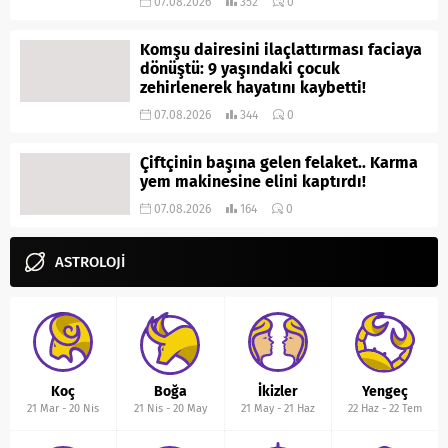
07.08.2026
352
0
Komşu dairesini ilaçlattırması faciaya
dönüştü: 9 yaşındaki çocuk
zehirlenerek hayatını kaybetti!
07.08.2026
344
0
Çiftçinin başına gelen felaket.. Karma
yem makinesine elini kaptırdı!
07.08.2026
164
0
ASTROLOJİ
Koç
Boğa
İkizler
Yengeç
21 Mar
-
20 Nis
21 Nis
-
20 May
21 May
-
21 Haz
22 Haz
-
22 Tem