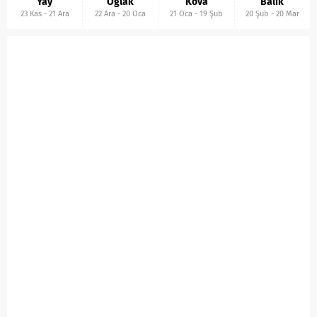
Yay
Oğlak
Kova
Balık
23 Kas
-
21 Ara
22 Ara
-
20 Oca
21 Oca
-
19 Şub
20 Şub
-
20 Mar