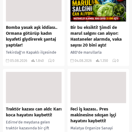
Bomba yasak aşk iddiası..
Bir bu eksikti! Şimdi de
Ormana götürüp kadın
marul salgını can alıyor:
kıyafeti giydirerek şantaj
Hastaneler alarmda, vaka
yaptılar!
sayısı 20 bini aştı!
Tekirdağ’ın Kapaklı ilçesinde
ABD’de marullarla
bir kişiyi, arkadaşının eşiyle
ilişkilendirilen siklospora
05.08.2026
1.840
0
04.08.2026
1.350
0
ilişki yaşadığı iddiasıyla
salgını büyümeye devam ediyor.
ormanlık alana götürerek zorla
İlk can kayıplarının yaşandığı
kadın kıyafetleri giydirdiği,
salgında vaka sayısının 20 bini
özür videosu çektirip...
aştığı belirtilirken, sağlık...
Traktör kazası can aldı: Karı
Feci iş kazası.. Pres
koca hayatını kaybetti!
makinesine sıkışan işçi
hayatını kaybetti!
Edirne’de meydana gelen
traktör kazasında bir çift
Malatya Organize Sanayi