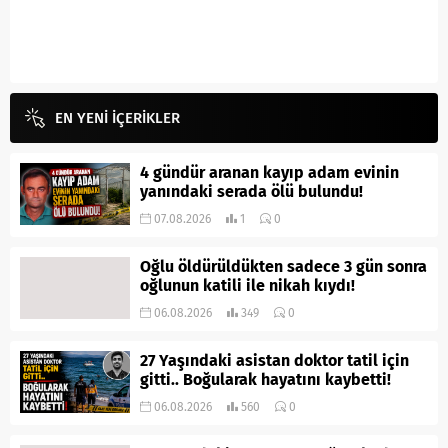
EN YENİ İÇERİKLER
4 gündür aranan kayıp adam evinin
yanındaki serada ölü bulundu!
07.08.2026
1
0
Oğlu öldürüldükten sadece 3 gün sonra
oğlunun katili ile nikah kıydı!
06.08.2026
349
0
27 Yaşındaki asistan doktor tatil için
gitti.. Boğularak hayatını kaybetti!
06.08.2026
560
0