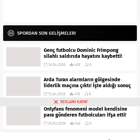
SPORDAN SON GELİŞMELER!
Genç futbolcu Dominic Frimpong
silahlı saldırıda hayatını kaybetti!
14.04.2026
458
0
Arda Turan alarmların gölgesinde
liderlik maçına çıktı! İşte aldığı sonuç
13.04.2026
478
0
REKLAMI KAPAT
Onlyfans fenomeni model kendisine
para gönderen futbolcuları ifşa etti!
26.03.2026
546
0