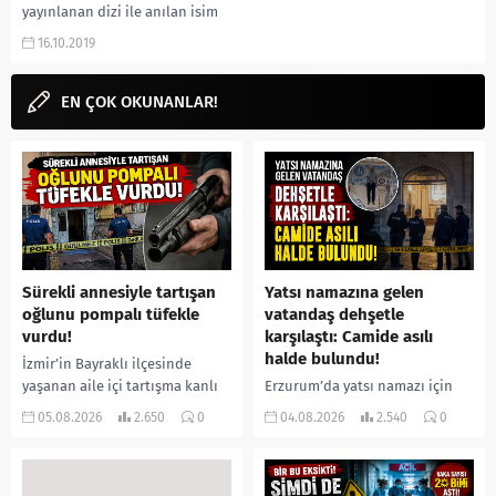
yayınlanan dizi ile anılan isim
Uraz Kaygılaroğlu kimdir? İlk
16.10.2019
olarak nerede gördük?...
EN ÇOK OKUNANLAR!
Sürekli annesiyle tartışan
Yatsı namazına gelen
oğlunu pompalı tüfekle
vatandaş dehşetle
vurdu!
karşılaştı: Camide asılı
halde bulundu!
İzmir’in Bayraklı ilçesinde
yaşanan aile içi tartışma kanlı
Erzurum’da yatsı namazı için
bitti. İddiaya göre, uzun süredir
camiye gelen bir vatandaş,
05.08.2026
2.650
0
04.08.2026
2.540
0
annesiyle tartışmalar yaşadığı
içeride bir kişiyi asılı halde
öne sürülen 33 yaşındaki...
buldu. İhbar üzerine olay
yerine sevk edilen...