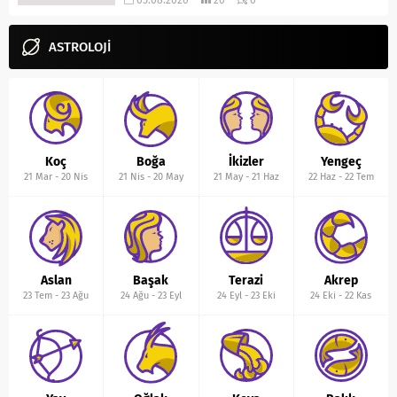
05.08.2026
26
0
ASTROLOJİ
Koç
Boğa
İkizler
Yengeç
21 Mar
-
20 Nis
21 Nis
-
20 May
21 May
-
21 Haz
22 Haz
-
22 Tem
Aslan
Başak
Terazi
Akrep
23 Tem
-
23 Ağu
24 Ağu
-
23 Eyl
24 Eyl
-
23 Eki
24 Eki
-
22 Kas