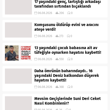
17 yaşındaki genç, tartıştığı arkadaşı
tarafından sırtından bıçaklandı
06.08.2026
206
0
Komşusunu öldürüp evini ve aracını
ateşe verdi!
06.08.2026
273
0
13 yaşındaki çocuk babasına ait av
tüfeğiyle oynarken hayatını kaybetti!
06.08.2026
550
0
Daha ömrünün baharındaydı.. 16
yaşındaki Deniz balkondan düşerek
hayatını kaybetti!
06.08.2026
368
0
Mevsim Geçişlerinde Suni Deri Ceket
Nasıl Kombinlenir?