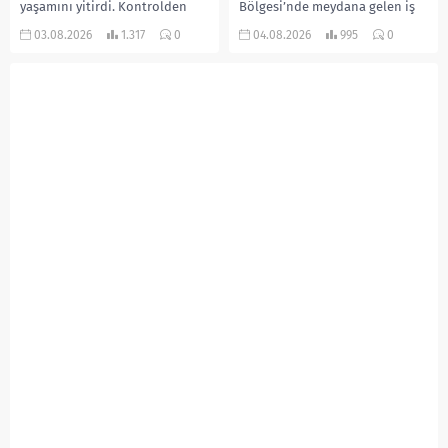
yaşamını yitirdi. Kontrolden
Bölgesi’nde meydana gelen iş
çıkarak devrilen traktörün
kazasında, pres makinesine
03.08.2026
1.317
0
04.08.2026
995
0
altında kalan Raşit Taşkın ile
sıkışan 46 yaşındaki işçi
eşi Fatma...
Amanullah Seferbay yaşamını
yitirdi. Olayla ilgili...