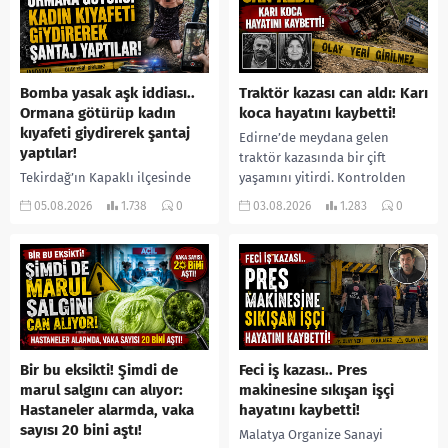
Bomba yasak aşk iddiası..
Traktör kazası can aldı: Karı
Ormana götürüp kadın
koca hayatını kaybetti!
kıyafeti giydirerek şantaj
Edirne’de meydana gelen
yaptılar!
traktör kazasında bir çift
Tekirdağ’ın Kapaklı ilçesinde
yaşamını yitirdi. Kontrolden
bir kişiyi, arkadaşının eşiyle
çıkarak devrilen traktörün
05.08.2026
1.738
0
03.08.2026
1.283
0
ilişki yaşadığı iddiasıyla
altında kalan Raşit Taşkın ile
ormanlık alana götürerek zorla
eşi Fatma...
kadın kıyafetleri giydirdiği,
özür videosu çektirip...
Bir bu eksikti! Şimdi de
Feci iş kazası.. Pres
marul salgını can alıyor:
makinesine sıkışan işçi
Hastaneler alarmda, vaka
hayatını kaybetti!
sayısı 20 bini aştı!
Malatya Organize Sanayi