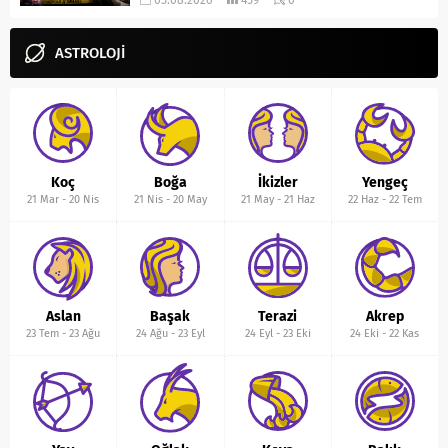
05.08.2026
459
0
ASTROLOJİ
Koç
Boğa
İkizler
Yengeç
21 Mar
-
20 Nis
21 Nis
-
20 May
21 May
-
21 Haz
22 Haz
-
22 Tem
Aslan
Başak
Terazi
Akrep
23 Tem
-
23 Ağu
24 Ağu
-
23 Eyl
24 Eyl
-
23 Eki
24 Eki
-
22 Kas