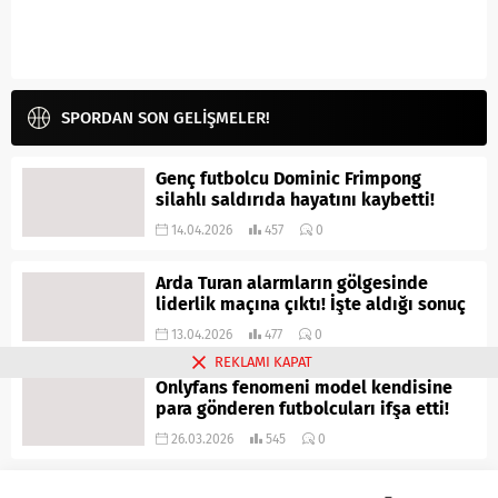
SPORDAN SON GELİŞMELER!
Genç futbolcu Dominic Frimpong
silahlı saldırıda hayatını kaybetti!
14.04.2026
457
0
Arda Turan alarmların gölgesinde
liderlik maçına çıktı! İşte aldığı sonuç
13.04.2026
477
0
REKLAMI KAPAT
Onlyfans fenomeni model kendisine
para gönderen futbolcuları ifşa etti!
26.03.2026
545
0