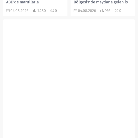
ABD’de marullarla
Bölgesi’nde meydana gelen iş
ilişkilendirilen siklospora
kazasında, pres makinesine
04.08.2026
1.280
0
04.08.2026
966
0
salgını büyümeye devam ediyor.
sıkışan 46 yaşındaki işçi
İlk can kayıplarının yaşandığı
Amanullah Seferbay yaşamını
salgında vaka sayısının 20 bini
yitirdi. Olayla ilgili...
aştığı belirtilirken, sağlık...