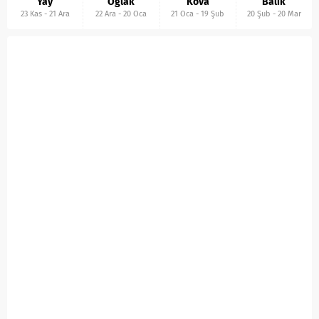
Yay
Oğlak
Kova
Balık
23 Kas
-
21 Ara
22 Ara
-
20 Oca
21 Oca
-
19 Şub
20 Şub
-
20 Mar