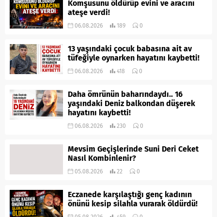
Komşusunu öldürüp evini ve aracını
ateşe verdi!
06.08.2026
189
0
13 yaşındaki çocuk babasına ait av
tüfeğiyle oynarken hayatını kaybetti!
06.08.2026
418
0
Daha ömrünün baharındaydı.. 16
yaşındaki Deniz balkondan düşerek
hayatını kaybetti!
06.08.2026
230
0
Mevsim Geçişlerinde Suni Deri Ceket
Nasıl Kombinlenir?
05.08.2026
22
0
Eczanede karşılaştığı genç kadının
önünü kesip silahla vurarak öldürdü!