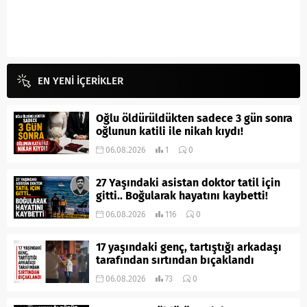
EN YENİ İÇERİKLER
Oğlu öldürüldükten sadece 3 gün sonra
oğlunun katili ile nikah kıydı!
06.08.2026
1
0
27 Yaşındaki asistan doktor tatil için
gitti.. Boğularak hayatını kaybetti!
06.08.2026
116
0
17 yaşındaki genç, tartıştığı arkadaşı
tarafından sırtından bıçaklandı
06.08.2026
73
0