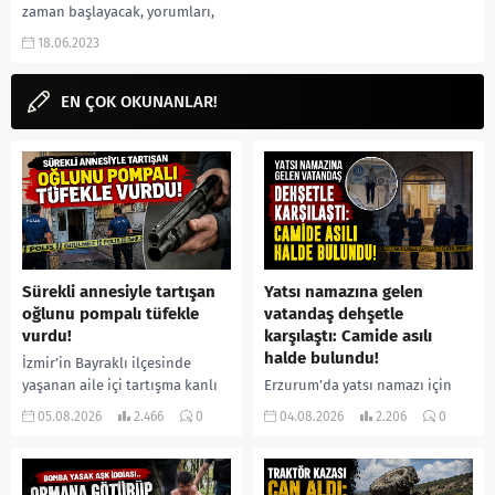
zaman başlayacak, yorumları,
ekşi, atv dizileri, incelemesi,
18.06.2023
karakterleri, uyarlama mı gibi
aramalarınıza...
EN ÇOK OKUNANLAR!
Sürekli annesiyle tartışan
Yatsı namazına gelen
oğlunu pompalı tüfekle
vatandaş dehşetle
vurdu!
karşılaştı: Camide asılı
halde bulundu!
İzmir’in Bayraklı ilçesinde
yaşanan aile içi tartışma kanlı
Erzurum’da yatsı namazı için
bitti. İddiaya göre, uzun süredir
camiye gelen bir vatandaş,
05.08.2026
2.466
0
04.08.2026
2.206
0
annesiyle tartışmalar yaşadığı
içeride bir kişiyi asılı halde
öne sürülen 33 yaşındaki...
buldu. İhbar üzerine olay
yerine sevk edilen...