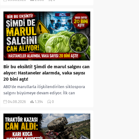
kıyafetleri giydirdiği, özür videosu çektirip...
Bir bu eksikti! Şimdi de marul salgını can
alıyor: Hastaneler alarmda, vaka sayısı
20 bini aştı!
ABD’de marullarla ilişkilendirilen siklospora
salgını büyümeye devam ediyor. İlk can
kayıplarının yaşandığı salgında vaka sayısının
04.08.2026
1.394
0
20 bini aştığı belirtilirken, sağlık...