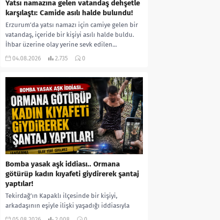
Yatsı namazına gelen vatandaş dehşetle
karşılaştı: Camide asılı halde bulundu!
Erzurum’da yatsı namazı için camiye gelen bir
vatandaş, içeride bir kişiyi asılı halde buldu.
İhbar üzerine olay yerine sevk edilen...
04.08.2026
2.735
0
Bomba yasak aşk iddiası.. Ormana
götürüp kadın kıyafeti giydirerek şantaj
yaptılar!
Tekirdağ’ın Kapaklı ilçesinde bir kişiyi,
arkadaşının eşiyle ilişki yaşadığı iddiasıyla
ormanlık alana götürerek zorla kadın
05.08.2026
2.008
0