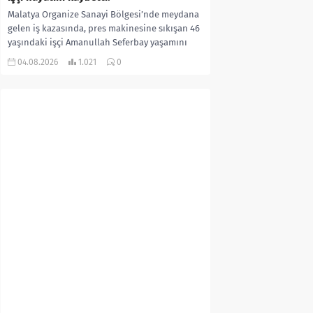
Malatya Organize Sanayi Bölgesi’nde meydana
gelen iş kazasında, pres makinesine sıkışan 46
yaşındaki işçi Amanullah Seferbay yaşamını
yitirdi. Olayla ilgili...
04.08.2026
1.021
0