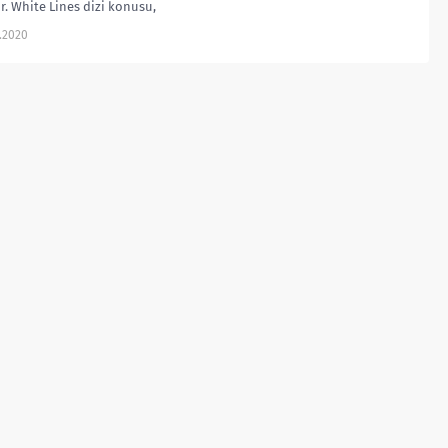
r. White Lines dizi konusu,
, trailer, oyuncuları, La Casa
.2020