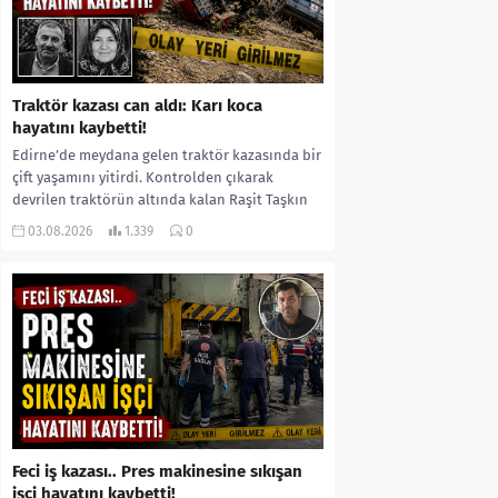
Traktör kazası can aldı: Karı koca
hayatını kaybetti!
Edirne’de meydana gelen traktör kazasında bir
çift yaşamını yitirdi. Kontrolden çıkarak
devrilen traktörün altında kalan Raşit Taşkın
ile eşi Fatma...
03.08.2026
1.339
0
Feci iş kazası.. Pres makinesine sıkışan
işçi hayatını kaybetti!