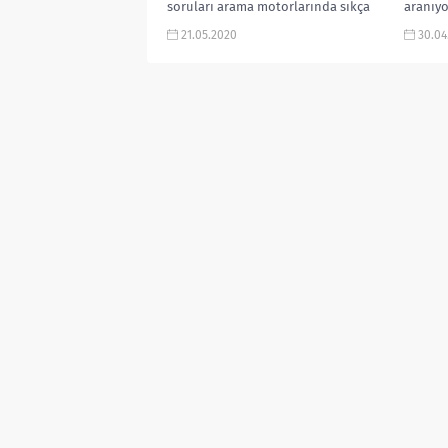
soruları arama motorlarında sıkça
aranıyo
aranıyor. Laura Haddock kimdir,
fragman
21.05.2020
30.04
White Lines Zoe...
de...