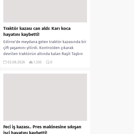
Traktör kazası can aldı: Karı koca
hayatını kaybetti!
Edirne’de meydana gelen traktör kazasında bir
çift yaşamını yitirdi. Kontrolden çıkarak
devrilen traktörün altında kalan Raşit Taşkın
ile eşi Fatma...
03.08.2026
1.330
0
Feci iş kazası.. Pres makinesine sıkışan
işçi hayatını kaybetti!