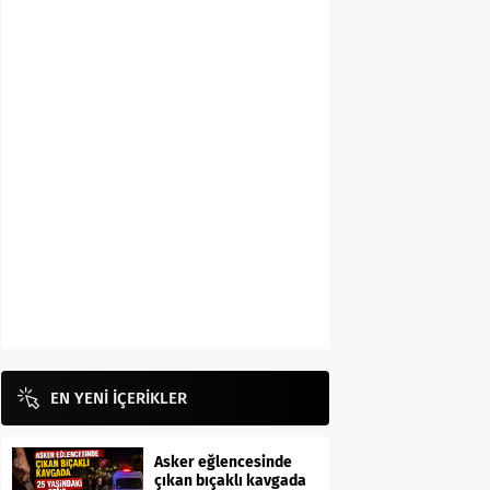
EN YENİ İÇERİKLER
Asker eğlencesinde
çıkan bıçaklı kavgada