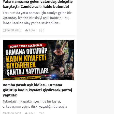
Yatsı namazına gelen vatandaş dehşetle
karşılaştı: Camide asılı halde bulundu!
Erzurum’da yatsı namazı için camiye gelen bir
vatandaş, içeride bir kişiyi asılı halde buldu.
İhbar üzerine olay yerine sevk edilen...
04.08.2026
2.662
0
Bomba yasak aşk iddiası.. Ormana
götürüp kadın kıyafeti giydirerek şantaj
yaptılar!
Tekirdağ’ın Kapaklı ilçesinde bir kişiyi,
arkadaşının eşiyle ilişki yaşadığı iddiasıyla
ormanlık alana götürerek zorla kadın
05.08.2026
1.944
0