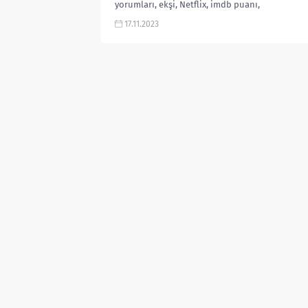
yorumları, ekşi, Netflix, imdb puanı,
nereden izlenir, fragmanı, izle gibi
17.11.2023
aramalarınıza yorumguncel.com!
Film...