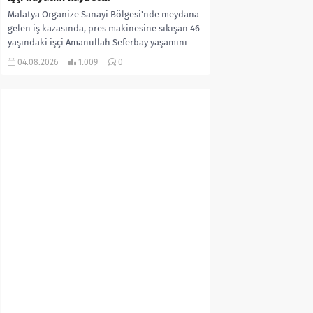
Malatya Organize Sanayi Bölgesi’nde meydana
gelen iş kazasında, pres makinesine sıkışan 46
yaşındaki işçi Amanullah Seferbay yaşamını
yitirdi. Olayla ilgili...
04.08.2026
1.009
0