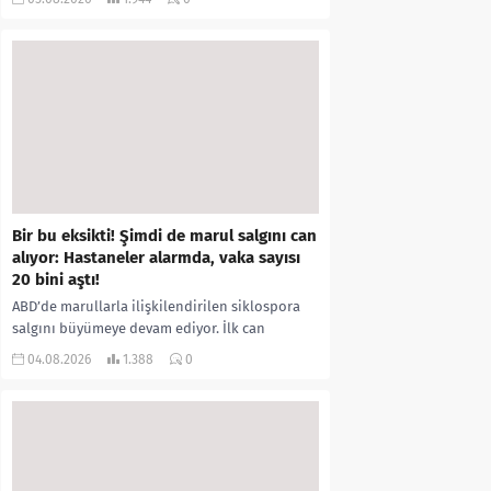
kıyafetleri giydirdiği, özür videosu çektirip...
Bir bu eksikti! Şimdi de marul salgını can
alıyor: Hastaneler alarmda, vaka sayısı
20 bini aştı!
ABD’de marullarla ilişkilendirilen siklospora
salgını büyümeye devam ediyor. İlk can
kayıplarının yaşandığı salgında vaka sayısının
04.08.2026
1.388
0
20 bini aştığı belirtilirken, sağlık...