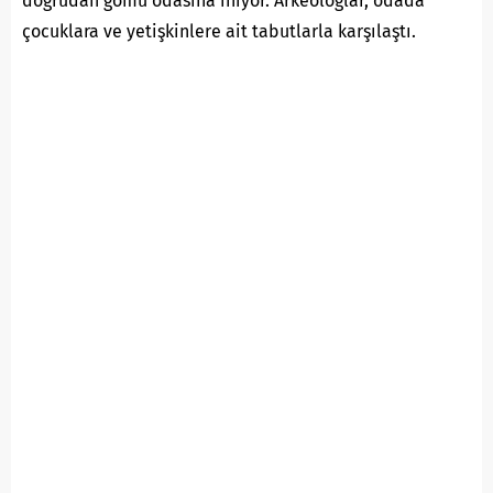
doğrudan gömü odasına iniyor. Arkeologlar, odada
çocuklara ve yetişkinlere ait tabutlarla karşılaştı.