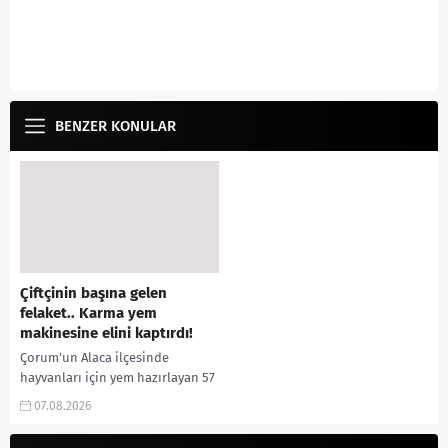
BENZER KONULAR
Çiftçinin başına gelen
felaket.. Karma yem
makinesine elini kaptırdı!
Çorum’un Alaca ilçesinde
hayvanları için yem hazırlayan 57
yaşındaki çiftçi, elini yem karma
07.08.2026
makinesine kaptırması sonucu
ağır yaralandı. Olay, Alaca...