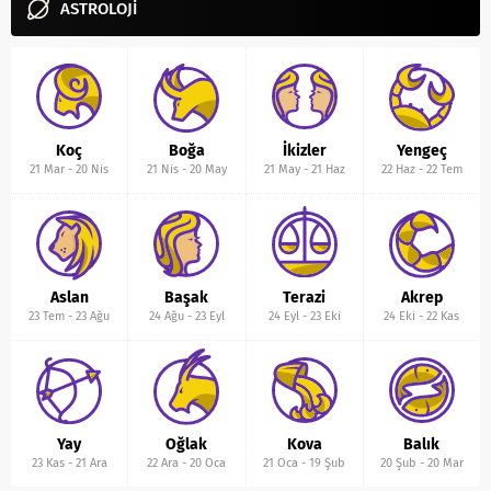
ASTROLOJİ
Koç
Boğa
İkizler
Yengeç
21 Mar
-
20 Nis
21 Nis
-
20 May
21 May
-
21 Haz
22 Haz
-
22 Tem
Aslan
Başak
Terazi
Akrep
23 Tem
-
23 Ağu
24 Ağu
-
23 Eyl
24 Eyl
-
23 Eki
24 Eki
-
22 Kas
Yay
Oğlak
Kova
Balık
23 Kas
-
21 Ara
22 Ara
-
20 Oca
21 Oca
-
19 Şub
20 Şub
-
20 Mar