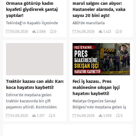
Ormana götürüp kadın
marul salgını can alıyor:
kıyafeti giydirerek şantaj
Hastaneler alarmda, vaka
yaptılar!
sayısı 20 bini aştı!
Tekirdağ’ın Kapaklı ilçesinde
ABD’de marullarla
bir kişiyi, arkadaşının eşiyle
ilişkilendirilen siklospora
05.08.2026
2.086
0
04.08.2026
1.423
0
ilişki yaşadığı iddiasıyla
salgını büyümeye devam ediyor.
ormanlık alana götürerek zorla
İlk can kayıplarının yaşandığı
kadın kıyafetleri giydirdiği,
salgında vaka sayısının 20 bini
özür videosu çektirip...
aştığı belirtilirken, sağlık...
Traktör kazası can aldı: Karı
Feci iş kazası.. Pres
koca hayatını kaybetti!
makinesine sıkışan işçi
hayatını kaybetti!
Edirne’de meydana gelen
traktör kazasında bir çift
Malatya Organize Sanayi
yaşamını yitirdi. Kontrolden
Bölgesi’nde meydana gelen iş
çıkarak devrilen traktörün
kazasında, pres makinesine
03.08.2026
1.357
0
04.08.2026
1.058
0
altında kalan Raşit Taşkın ile
sıkışan 46 yaşındaki işçi
eşi Fatma...
Amanullah Seferbay yaşamını
yitirdi. Olayla ilgili...