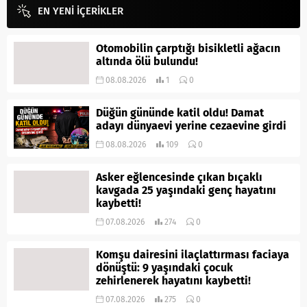
EN YENİ İÇERİKLER
Otomobilin çarptığı bisikletli ağacın
altında ölü bulundu!
08.08.2026
1
0
Düğün gününde katil oldu! Damat
adayı dünyaevi yerine cezaevine girdi
08.08.2026
109
0
Asker eğlencesinde çıkan bıçaklı
kavgada 25 yaşındaki genç hayatını
kaybetti!
07.08.2026
274
0
Komşu dairesini ilaçlattırması faciaya
dönüştü: 9 yaşındaki çocuk
zehirlenerek hayatını kaybetti!
07.08.2026
275
0