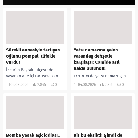
Sürekli annesiyle tartışan
Yatsı namazına gelen
oğlunu pompalı tüfekle
vatandaş dehşetle
vurdu!
karşılaştı: Camide asılı
halde bulundu!
İzmir’in Bayraklı ilçesinde
yaşanan aile içi tartışma kanlı
Erzurum’da yatsı namazı için
bitti. İddiaya göre, uzun süredir
camiye gelen bir vatandaş,
05.08.2026
2.865
0
04.08.2026
2.851
0
annesiyle tartışmalar yaşadığı
içeride bir kişiyi asılı halde
öne sürülen 33 yaşındaki...
buldu. İhbar üzerine olay
yerine sevk edilen...
Bomba yasak aşk iddiası..
Bir bu eksikti! Şimdi de