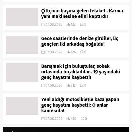
Çiftçinin başına gelen felaket.. Karma
yem makinesine elini kaptırdı!
07.08.2026
133
0
Gece saatlerinde denize girdiler, üç
gençten iki arkadaş boğuldu!
07.08.2026
126
0
Barışmak için buluştular, sokak
ortasında bıçakladılar.. 19 yaşındaki
genç hayatını kaybetti!
07.08.2026
312
0
Yeni aldığı motosikletle kaza yapan
genç hayatını kaybetti: O anlar
kamerada!
07.08.2026
430
0