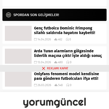
SPORDAN SON GELİŞMELER!
Genç futbolcu Dominic Frimpong
silahlı saldırıda hayatını kaybetti!
14.04.2026
462
0
Arda Turan alarmların gölgesinde
liderlik maçına çıktı! İşte aldığı sonuç
13.04.2026
480
0
REKLAMI KAPAT
Onlyfans fenomeni model kendisine
para gönderen futbolcuları ifşa etti!
26.03.2026
548
0