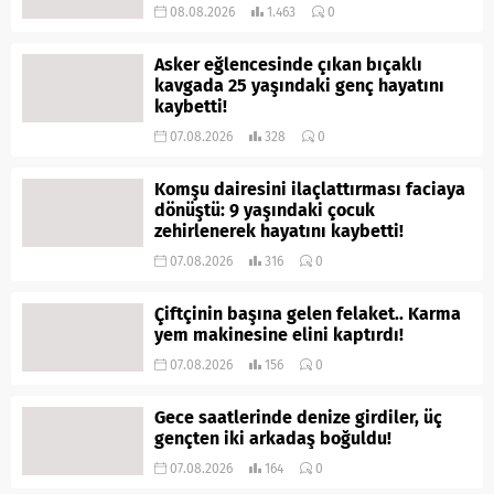
08.08.2026
1.463
0
Asker eğlencesinde çıkan bıçaklı
kavgada 25 yaşındaki genç hayatını
kaybetti!
07.08.2026
328
0
Komşu dairesini ilaçlattırması faciaya
dönüştü: 9 yaşındaki çocuk
zehirlenerek hayatını kaybetti!
07.08.2026
316
0
Çiftçinin başına gelen felaket.. Karma
yem makinesine elini kaptırdı!
07.08.2026
156
0
Gece saatlerinde denize girdiler, üç
gençten iki arkadaş boğuldu!
07.08.2026
164
0