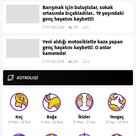
Barışmak için buluştular, sokak
ortasında bıçakladılar.. 19 yaşındaki
genç hayatını kaybetti!
07.08.2026
376
0
Yeni aldığı motosikletle kaza yapan
genç hayatını kaybetti: O anlar
kamerada!
07.08.2026
452
0
ASTROLOJİ
Koç
Boğa
İkizler
Yengeç
21 Mar
-
20 Nis
21 Nis
-
20 May
21 May
-
21 Haz
22 Haz
-
22 Tem