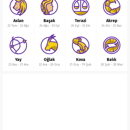
Aslan
Başak
Terazi
Akrep
23 Tem
-
23 Ağu
24 Ağu
-
23 Eyl
24 Eyl
-
23 Eki
24 Eki
-
22 Kas
Yay
Oğlak
Kova
Balık
23 Kas
-
21 Ara
22 Ara
-
20 Oca
21 Oca
-
19 Şub
20 Şub
-
20 Mar