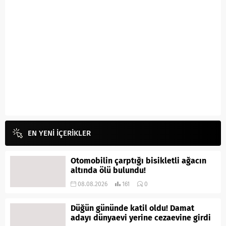
EN YENİ İÇERİKLER
Otomobilin çarptığı bisikletli ağacın
altında ölü bulundu!
08.08.2026
161
0
Düğün gününde katil oldu! Damat
adayı dünyaevi yerine cezaevine girdi