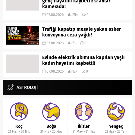
genç hayatını kaybetti: O anlar
kamerada!
07.08.2026
254
0
Trafiği kapatıp meşale yakan asker
konvoyuna ceza yağdı!
07.08.2026
73
0
Evinde elektrik akımına kapılan yaşlı
kadın hayatını kaybetti!
07.08.2026
127
0
ASTROLOJİ
Koç
Boğa
İkizler
Yengeç
21 Mar
-
20 Nis
21 Nis
-
20 May
21 May
-
21 Haz
22 Haz
-
22 Tem