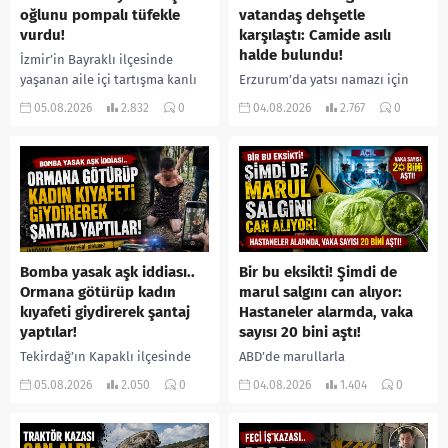
oğlunu pompalı tüfekle
vatandaş dehşetle
vurdu!
karşılaştı: Camide asılı
halde bulundu!
İzmir’in Bayraklı ilçesinde
yaşanan aile içi tartışma kanlı
Erzurum’da yatsı namazı için
bitti. İddiaya göre, uzun süredir
camiye gelen bir vatandaş,
05.08.2026
2.832
0
04.08.2026
2.767
0
annesiyle tartışmalar yaşadığı
içeride bir kişiyi asılı halde
öne sürülen 33 yaşındaki...
buldu. İhbar üzerine olay
yerine sevk edilen...
Bomba yasak aşk iddiası..
Bir bu eksikti! Şimdi de
Ormana götürüp kadın
marul salgını can alıyor:
kıyafeti giydirerek şantaj
Hastaneler alarmda, vaka
yaptılar!
sayısı 20 bini aştı!
Tekirdağ’ın Kapaklı ilçesinde
ABD’de marullarla
bir kişiyi, arkadaşının eşiyle
ilişkilendirilen siklospora
05.08.2026
2.050
0
04.08.2026
1.404
0
ilişki yaşadığı iddiasıyla
salgını büyümeye devam ediyor.
ormanlık alana götürerek zorla
İlk can kayıplarının yaşandığı
kadın kıyafetleri giydirdiği,
salgında vaka sayısının 20 bini