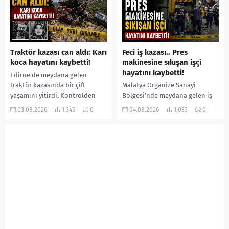
özür videosu çektirip...
aştığı belirtilirken, sağlık...
Traktör kazası can aldı: Karı
Feci iş kazası.. Pres
koca hayatını kaybetti!
makinesine sıkışan işçi
hayatını kaybetti!
Edirne’de meydana gelen
traktör kazasında bir çift
Malatya Organize Sanayi
yaşamını yitirdi. Kontrolden
Bölgesi’nde meydana gelen iş
çıkarak devrilen traktörün
kazasında, pres makinesine
03.08.2026
1.345
0
04.08.2026
1.033
0
altında kalan Raşit Taşkın ile
sıkışan 46 yaşındaki işçi
eşi Fatma...
Amanullah Seferbay yaşamını
yitirdi. Olayla ilgili...