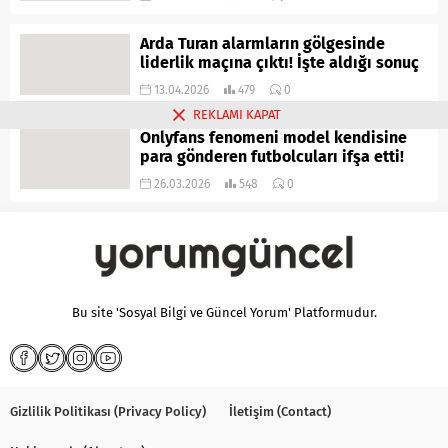
Arda Turan alarmların gölgesinde
liderlik maçına çıktı! İşte aldığı sonuç
13.04.2026
479
0
REKLAMI KAPAT
Onlyfans fenomeni model kendisine
para gönderen futbolcuları ifşa etti!
26.03.2026
548
0
Bu site 'Sosyal Bilgi ve Güncel Yorum' Platformudur.
Gizlilik Politikası (Privacy Policy)
İletişim (Contact)