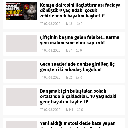
Komşu dairesini ilaçlattırması faciaya
dönüştü: 9 yaşındaki çocuk
zehirlenerek hayatını kaybetti!
07.08.2026
48
0
Çiftçinin başına gelen felaket.. Karma
yem makinesine elini kaptırdı!
07.08.2026
57
0
Gece saatlerinde denize girdiler, üç
gençten iki arkadaş boğuldu!
07.08.2026
52
0
Barışmak için buluştular, sokak
ortasında bıçakladılar.. 19 yaşındaki
genç hayatını kaybetti!
07.08.2026
141
0
Yeni aldığı motosikletle kaza yapan