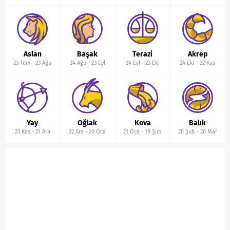
Aslan
Başak
Terazi
Akrep
23 Tem
-
23 Ağu
24 Ağu
-
23 Eyl
24 Eyl
-
23 Eki
24 Eki
-
22 Kas
Yay
Oğlak
Kova
Balık
23 Kas
-
21 Ara
22 Ara
-
20 Oca
21 Oca
-
19 Şub
20 Şub
-
20 Mar