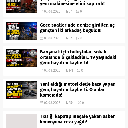
yem makinesine elini kaptırdı!
07.08.2026
57
0
Gece saatlerinde denize girdiler, üç
gençten iki arkadaş boğuldu!
07.08.2026
52
0
Barışmak için buluştular, sokak
ortasında bıçakladılar.. 19 yaşındaki
genç hayatını kaybetti!
07.08.2026
141
0
Yeni aldığı motosikletle kaza yapan
genç hayatını kaybetti: O anlar
kamerada!
07.08.2026
254
0
Trafiği kapatıp meşale yakan asker
konvoyuna ceza yağdı!