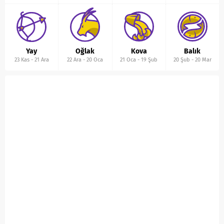
Yay
Oğlak
Kova
Balık
23 Kas
-
21 Ara
22 Ara
-
20 Oca
21 Oca
-
19 Şub
20 Şub
-
20 Mar