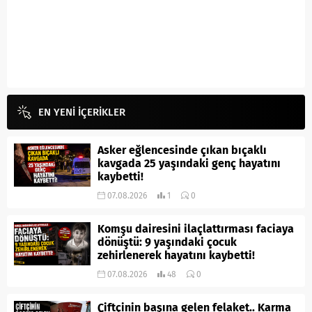
EN YENİ İÇERİKLER
Asker eğlencesinde çıkan bıçaklı
kavgada 25 yaşındaki genç hayatını
kaybetti!
07.08.2026
1
0
Komşu dairesini ilaçlattırması faciaya
dönüştü: 9 yaşındaki çocuk
zehirlenerek hayatını kaybetti!
07.08.2026
48
0
Çiftçinin başına gelen felaket.. Karma