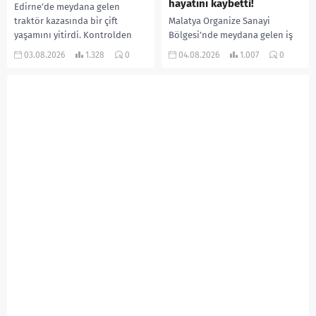
hayatını kaybetti!
Edirne’de meydana gelen
traktör kazasında bir çift
Malatya Organize Sanayi
yaşamını yitirdi. Kontrolden
Bölgesi’nde meydana gelen iş
çıkarak devrilen traktörün
kazasında, pres makinesine
03.08.2026
1.328
0
04.08.2026
1.007
0
altında kalan Raşit Taşkın ile
sıkışan 46 yaşındaki işçi
eşi Fatma...
Amanullah Seferbay yaşamını
yitirdi. Olayla ilgili...