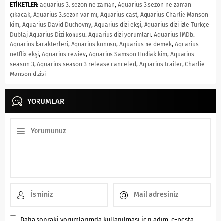
ETİKETLER:
aquarius 3. sezon ne zaman
,
Aquarius 3.sezon ne zaman
çıkacak
,
Aquarius 3.sezon var mı
,
Aquarius cast
,
Aquarius Charlie Manson
kim
,
Aquarius David Duchovny
,
Aquarius dizi ekşi
,
Aquarius dizi izle Türkçe
Dublaj Aquarius Dizi konusu
,
Aquarius dizi yorumları
,
Aquarius IMDb
,
Aquarius karakterleri
,
Aquarius konusu
,
Aquarius ne demek
,
Aquarius
netflix ekşi
,
Aquarius rewiev
,
Aquarius Samson Hodiak kim
,
Aquarius
season 3
,
Aquarius season 3 release canceled
,
Aquarius trailer
,
Charlie
Manson dizisi
YORUMLAR
Daha sonraki yorumlarımda kullanılması için adım, e-posta