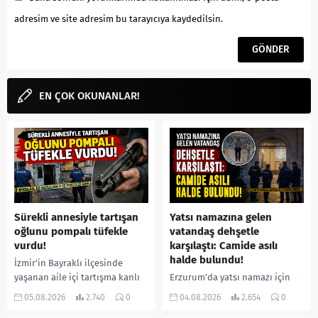
adresim ve site adresim bu tarayıcıya kaydedilsin.
EN ÇOK OKUNANLAR!
Sürekli annesiyle tartışan
Yatsı namazına gelen
oğlunu pompalı tüfekle
vatandaş dehşetle
vurdu!
karşılaştı: Camide asılı
halde bulundu!
İzmir’in Bayraklı ilçesinde
yaşanan aile içi tartışma kanlı
Erzurum’da yatsı namazı için
bitti. İddiaya göre, uzun süredir
camiye gelen bir vatandaş,
05.08.2026
2.740
0
04.08.2026
2.654
0
annesiyle tartışmalar yaşadığı
içeride bir kişiyi asılı halde