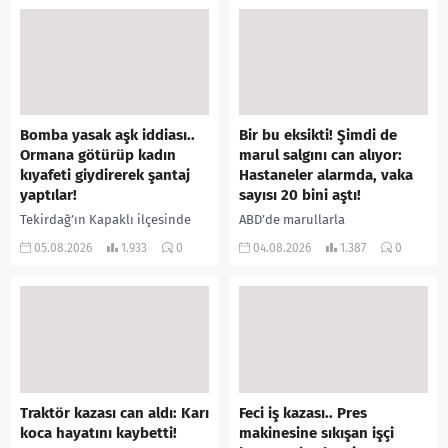
öne sürülen 33 yaşındaki...
buldu. İhbar üzerine olay
yerine sevk edilen...
Bomba yasak aşk iddiası..
Bir bu eksikti! Şimdi de
Ormana götürüp kadın
marul salgını can alıyor:
kıyafeti giydirerek şantaj
Hastaneler alarmda, vaka
yaptılar!
sayısı 20 bini aştı!
Tekirdağ’ın Kapaklı ilçesinde
ABD’de marullarla
bir kişiyi, arkadaşının eşiyle
ilişkilendirilen siklospora
05.08.2026
1.933
0
04.08.2026
1.387
0
ilişki yaşadığı iddiasıyla
salgını büyümeye devam ediyor.
ormanlık alana götürerek zorla
İlk can kayıplarının yaşandığı
kadın kıyafetleri giydirdiği,
salgında vaka sayısının 20 bini
özür videosu çektirip...
aştığı belirtilirken, sağlık...
Traktör kazası can aldı: Karı
Feci iş kazası.. Pres
koca hayatını kaybetti!
makinesine sıkışan işçi