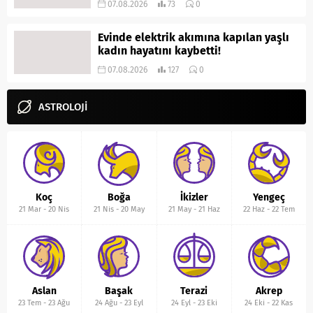
07.08.2026
73
0
Evinde elektrik akımına kapılan yaşlı
kadın hayatını kaybetti!
07.08.2026
127
0
ASTROLOJİ
Koç
Boğa
İkizler
Yengeç
21 Mar
-
20 Nis
21 Nis
-
20 May
21 May
-
21 Haz
22 Haz
-
22 Tem
Aslan
Başak
Terazi
Akrep
23 Tem
-
23 Ağu
24 Ağu
-
23 Eyl
24 Eyl
-
23 Eki
24 Eki
-
22 Kas