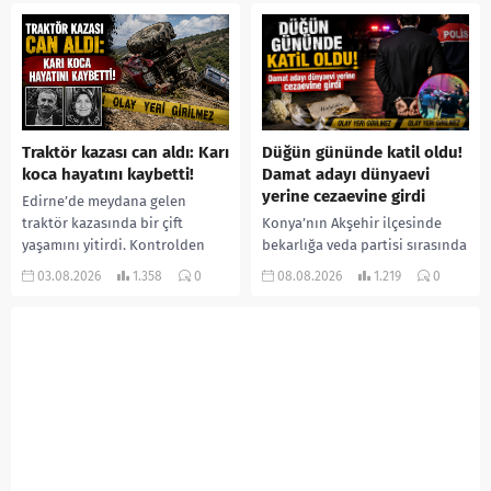
ormanlık alana götürerek zorla
İlk can kayıplarının yaşandığı
kadın kıyafetleri giydirdiği,
salgında vaka sayısının 20 bini
özür videosu çektirip...
aştığı belirtilirken, sağlık...
Traktör kazası can aldı: Karı
Düğün gününde katil oldu!
koca hayatını kaybetti!
Damat adayı dünyaevi
yerine cezaevine girdi
Edirne’de meydana gelen
traktör kazasında bir çift
Konya’nın Akşehir ilçesinde
yaşamını yitirdi. Kontrolden
bekarlığa veda partisi sırasında
çıkarak devrilen traktörün
çıkan kavgada bir kişi hayatını
03.08.2026
1.358
0
08.08.2026
1.219
0
altında kalan Raşit Taşkın ile
kaybetti. Husumetlisini sopayla
eşi Fatma...
darbederek ölümüne neden
olduğu iddia...