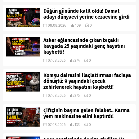
Düğün gününde katil oldu! Damat
adayı dünyaevi yerine cezaevine girdi
08.08.2026
109
0
Asker eğlencesinde çıkan bıçaklı
kavgada 25 yaşındaki genç hayatını
kaybetti!
07.08.2026
274
0
Komşu dairesini ilaçlattırması faciaya
dönüştü: 9 yaşındaki çocuk
zehirlenerek hayatını kaybetti!
07.08.2026
275
0
Çiftçinin başına gelen felaket.. Karma
yem makinesine elini kaptırdı!
07.08.2026
133
0