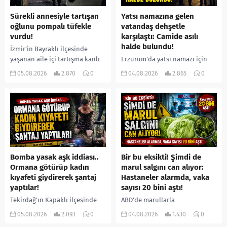
Sürekli annesiyle tartışan
Yatsı namazına gelen
oğlunu pompalı tüfekle
vatandaş dehşetle
vurdu!
karşılaştı: Camide asılı
halde bulundu!
İzmir’in Bayraklı ilçesinde
yaşanan aile içi tartışma kanlı
Erzurum’da yatsı namazı için
bitti. İddiaya göre, uzun süredir
camiye gelen bir vatandaş,
05.08.2026
2.870
0
04.08.2026
2.865
0
annesiyle tartışmalar yaşadığı
içeride bir kişiyi asılı halde
öne sürülen 33 yaşındaki...
buldu. İhbar üzerine olay
yerine sevk edilen...
Bomba yasak aşk iddiası..
Bir bu eksikti! Şimdi de
Ormana götürüp kadın
marul salgını can alıyor:
kıyafeti giydirerek şantaj
Hastaneler alarmda, vaka
yaptılar!
sayısı 20 bini aştı!
Tekirdağ’ın Kapaklı ilçesinde
ABD’de marullarla
bir kişiyi, arkadaşının eşiyle
ilişkilendirilen siklospora
05.08.2026
2.093
0
04.08.2026
1.430
0
ilişki yaşadığı iddiasıyla
salgını büyümeye devam ediyor.