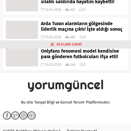
silahlı saldırıda hayatını kaybetti!
14.04.2026
462
0
Arda Turan alarmların gölgesinde
liderlik maçına çıktı! İşte aldığı sonuç
13.04.2026
480
0
REKLAMI KAPAT
Onlyfans fenomeni model kendisine
para gönderen futbolcuları ifşa etti!
26.03.2026
548
0
Bu site 'Sosyal Bilgi ve Güncel Yorum' Platformudur.