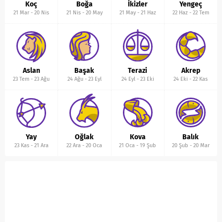
Koç
Boğa
İkizler
Yengeç
21 Mar
-
20 Nis
21 Nis
-
20 May
21 May
-
21 Haz
22 Haz
-
22 Tem
Aslan
Başak
Terazi
Akrep
23 Tem
-
23 Ağu
24 Ağu
-
23 Eyl
24 Eyl
-
23 Eki
24 Eki
-
22 Kas
Yay
Oğlak
Kova
Balık
23 Kas
-
21 Ara
22 Ara
-
20 Oca
21 Oca
-
19 Şub
20 Şub
-
20 Mar