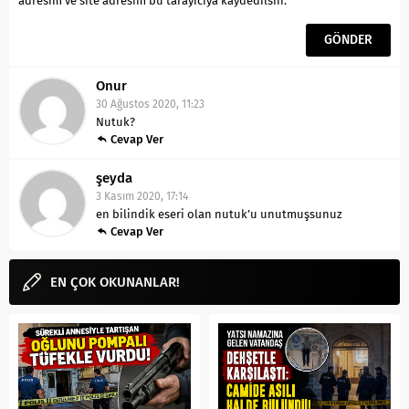
adresim ve site adresim bu tarayıcıya kaydedilsin.
Onur
30 Ağustos 2020, 11:23
Nutuk?
Cevap Ver
şeyda
3 Kasım 2020, 17:14
en bilindik eseri olan nutuk’u unutmuşsunuz
Cevap Ver
EN ÇOK OKUNANLAR!