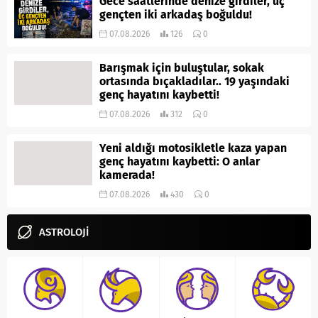
Gece saatlerinde denize girdiler, üç
gençten iki arkadaş boğuldu!
07.08.2026
126
0
Barışmak için buluştular, sokak
ortasında bıçakladılar.. 19 yaşındaki
genç hayatını kaybetti!
07.08.2026
312
0
Yeni aldığı motosikletle kaza yapan
genç hayatını kaybetti: O anlar
kamerada!
07.08.2026
430
0
ASTROLOJİ