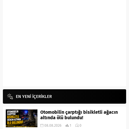
EN YENİ İÇERİKLER
Otomobilin çarptığı bisikletli ağacın
altında ölü bulundu!
08.08.2026
1
0