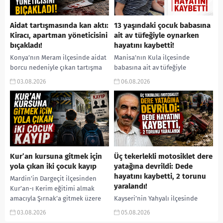
Aidat tartışmasında kan aktı:
13 yaşındaki çocuk babasına
Kiracı, apartman yöneticisini
ait av tüfeğiyle oynarken
bıçakladı!
hayatını kaybetti!
Konya’nın Meram ilçesinde aidat
Manisa’nın Kula ilçesinde
borcu nedeniyle çıkan tartışma
babasına ait av tüfeğiyle
kanlı sona erdi. Kiracı ile
oynadığı sırada silahın ateş
03.08.2026
06.08.2026
apartman yöneticisi arasında
alması sonucu ağır yaralanan 13
yaşanan anlaşmazlık sırasında
yaşındaki F.B., olay yerinde...
apartman...
Kur’an kursuna gitmek için
Üç tekerlekli motosiklet dere
yola çıkan iki çocuk kayıp
yatağına devrildi: Dede
hayatını kaybetti, 2 torunu
Mardin’in Dargeçit ilçesinden
yaralandı!
Kur’an-ı Kerim eğitimi almak
amacıyla Şırnak’a gitmek üzere
Kayseri’nin Yahyalı ilçesinde
yola çıkan 13 yaşındaki iki
meydana gelen trafik kazasında
03.08.2026
05.08.2026
çocuktan iki gündür haber...
üç tekerlekli motosikletin dere