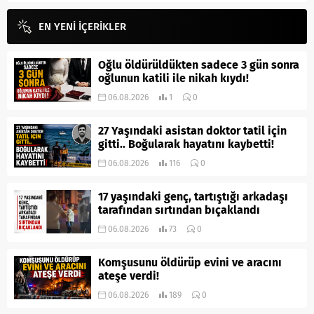
EN YENİ İÇERİKLER
Oğlu öldürüldükten sadece 3 gün sonra
oğlunun katili ile nikah kıydı!
06.08.2026
1
0
27 Yaşındaki asistan doktor tatil için
gitti.. Boğularak hayatını kaybetti!
06.08.2026
116
0
17 yaşındaki genç, tartıştığı arkadaşı
tarafından sırtından bıçaklandı
06.08.2026
73
0
Komşusunu öldürüp evini ve aracını
ateşe verdi!
06.08.2026
189
0