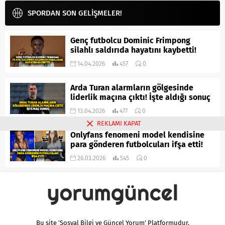
SPORDAN SON GELİŞMELER!
Genç futbolcu Dominic Frimpong
silahlı saldırıda hayatını kaybetti!
14.04.2026
457
0
Arda Turan alarmların gölgesinde
liderlik maçına çıktı! İşte aldığı sonuç
13.04.2026
477
0
REKLAMI KAPAT
Onlyfans fenomeni model kendisine
para gönderen futbolcuları ifşa etti!
26.03.2026
545
0
Bu site 'Sosyal Bilgi ve Güncel Yorum' Platformudur.