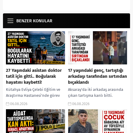
BENZER KONULAR
27 Yaşındaki asistan doktor
17 yaşındaki genç, tartıştığı
tatil için gitti.. Boğularak
arkadaşı tarafından sırtından
hayatını kaybetti!
bıçaklandı
Kütahya Evliya Çelebi Eğitim ve
Aksaray’da iki arkadaş arasında
Araştırma Hastanesi’nde görev
çıkan tartışma kanlı bitti.
yapan 27 yaşındaki Asistan Dr.
Sırtından bıçaklanan 17
06.08.2026
06.08.2026
Oğuzcan Orçan, tatil için
yaşındaki genç hastaneye
bulunduğu Mersin’de denize...
kaldırılırken, polis kaçan
şüpheliyi yakalamak için...