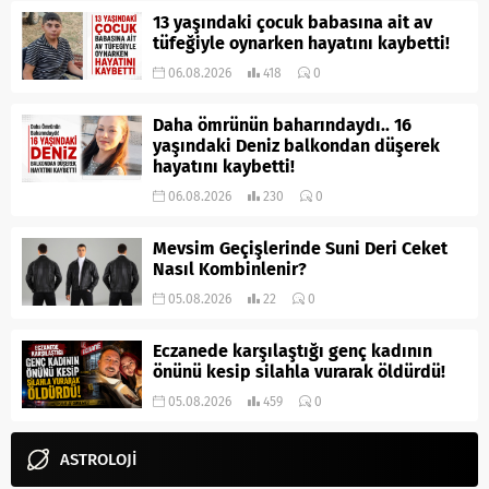
13 yaşındaki çocuk babasına ait av
tüfeğiyle oynarken hayatını kaybetti!
06.08.2026
418
0
Daha ömrünün baharındaydı.. 16
yaşındaki Deniz balkondan düşerek
hayatını kaybetti!
06.08.2026
230
0
Mevsim Geçişlerinde Suni Deri Ceket
Nasıl Kombinlenir?
05.08.2026
22
0
Eczanede karşılaştığı genç kadının
önünü kesip silahla vurarak öldürdü!
05.08.2026
459
0
ASTROLOJİ