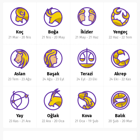
Koç
Boğa
İkizler
Yengeç
21 Mar
-
20 Nis
21 Nis
-
20 May
21 May
-
21 Haz
22 Haz
-
22 Tem
Aslan
Başak
Terazi
Akrep
23 Tem
-
23 Ağu
24 Ağu
-
23 Eyl
24 Eyl
-
23 Eki
24 Eki
-
22 Kas
Yay
Oğlak
Kova
Balık
23 Kas
-
21 Ara
22 Ara
-
20 Oca
21 Oca
-
19 Şub
20 Şub
-
20 Mar