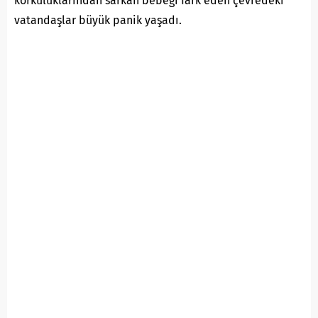
korkuluklarından sarkan bebeği fark eden çevredeki
vatandaşlar büyük panik yaşadı.