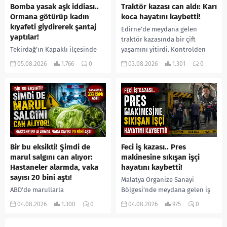
Bomba yasak aşk iddiası..
Traktör kazası can aldı: Karı
Ormana götürüp kadın
koca hayatını kaybetti!
kıyafeti giydirerek şantaj
Edirne’de meydana gelen
yaptılar!
traktör kazasında bir çift
Tekirdağ’ın Kapaklı ilçesinde
yaşamını yitirdi. Kontrolden
bir kişiyi, arkadaşının eşiyle
çıkarak devrilen traktörün
05.08.2026
1.766
0
03.08.2026
1.301
0
ilişki yaşadığı iddiasıyla
altında kalan Raşit Taşkın ile
ormanlık alana götürerek zorla
eşi Fatma...
kadın kıyafetleri giydirdiği,
özür videosu çektirip...
Bir bu eksikti! Şimdi de
Feci iş kazası.. Pres
marul salgını can alıyor:
makinesine sıkışan işçi
Hastaneler alarmda, vaka
hayatını kaybetti!
sayısı 20 bini aştı!
Malatya Organize Sanayi
ABD’de marullarla
Bölgesi’nde meydana gelen iş
ilişkilendirilen siklospora
kazasında, pres makinesine
04.08.2026
1.300
0
04.08.2026
975
0
salgını büyümeye devam ediyor.
sıkışan 46 yaşındaki işçi
İlk can kayıplarının yaşandığı
Amanullah Seferbay yaşamını