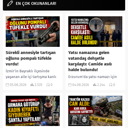
EN ÇOK OKUNANLAR!
Sürekli annesiyle tartışan
Yatsı namazına gelen
oğlunu pompalı tüfekle
vatandaş dehşetle
vurdu!
karşılaştı: Camide asılı
halde bulundu!
İzmir’in Bayraklı ilçesinde
yaşanan aile içi tartışma kanlı
Erzurum’da yatsı namazı için
bitti. İddiaya göre, uzun süredir
camiye gelen bir vatandaş,
05.08.2026
2.535
0
04.08.2026
2.244
0
annesiyle tartışmalar yaşadığı
içeride bir kişiyi asılı halde
öne sürülen 33 yaşındaki...
buldu. İhbar üzerine olay
yerine sevk edilen...