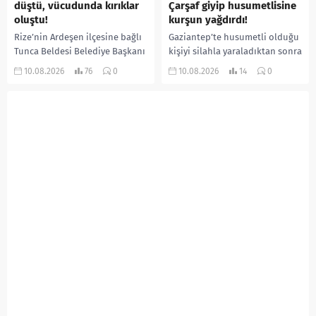
düştü, vücudunda kırıklar
Çarşaf giyip husumetlisine
oluştu!
kurşun yağdırdı!
Rize’nin Ardeşen ilçesine bağlı
Gaziantep’te husumetli olduğu
Tunca Beldesi Belediye Başkanı
kişiyi silahla yaraladıktan sonra
Ramazan Topçu, arı
kaçmaya çalışan şüpheli, polis
10.08.2026
76
0
10.08.2026
14
0
kovanlarının bakımını yaptığı
ekiplerinin düzenlediği
sırada çıktığı iskeleden düşerek
operasyonla takside yakalandı.
yaralandı. Hastaneye...
Şüphelinin saldırı öncesinde
kimliğini...