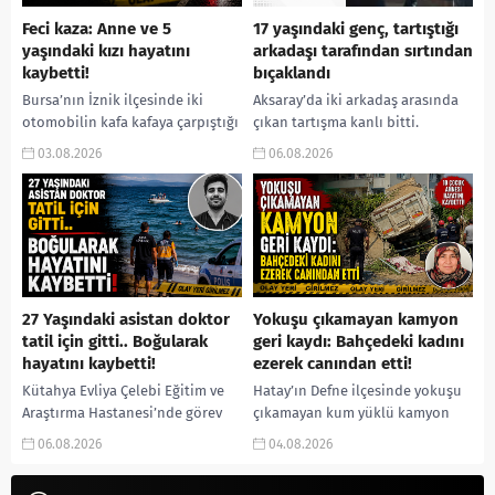
Feci kaza: Anne ve 5
17 yaşındaki genç, tartıştığı
yaşındaki kızı hayatını
arkadaşı tarafından sırtından
kaybetti!
bıçaklandı
Bursa’nın İznik ilçesinde iki
Aksaray’da iki arkadaş arasında
otomobilin kafa kafaya çarpıştığı
çıkan tartışma kanlı bitti.
trafik kazasında anne ile 5
Sırtından bıçaklanan 17
03.08.2026
06.08.2026
yaşındaki kızı yaşamını yitirirken,
yaşındaki genç hastaneye
aralarında askeri personelin...
kaldırılırken, polis kaçan
şüpheliyi yakalamak için...
27 Yaşındaki asistan doktor
Yokuşu çıkamayan kamyon
tatil için gitti.. Boğularak
geri kaydı: Bahçedeki kadını
hayatını kaybetti!
ezerek canından etti!
Kütahya Evliya Çelebi Eğitim ve
Hatay’ın Defne ilçesinde yokuşu
Araştırma Hastanesi’nde görev
çıkamayan kum yüklü kamyon
yapan 27 yaşındaki Asistan Dr.
geri kayarak bir apartmanın
06.08.2026
04.08.2026
Oğuzcan Orçan, tatil için
bahçesine uçtu. Bahçede incir
bulunduğu Mersin’de denize...
toplayan 65 yaşındaki Sakine...