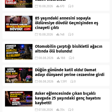
10.08.2026
670
0
85 yaşındaki annesini sopayla
öldüresiye dövdü! Geçmişinden eş
cinayeti çıktı
10.08.2026
148
0
Otomobilin çarptığı bisikletli ağacın
altında ölü bulundu!
08.08.2026
188
0
Düğün gününde katil oldu! Damat
adayı dünyaevi yerine cezaevine girdi
08.08.2026
1.591
0
Asker eğlencesinde çıkan bıçaklı
kavgada 25 yaşındaki genç hayatını
kaybetti!
07.08.2026
354
0