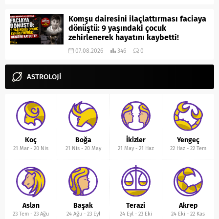
Komşu dairesini ilaçlattırması faciaya
dönüştü: 9 yaşındaki çocuk
zehirlenerek hayatını kaybetti!
07.08.2026
346
0
ASTROLOJİ
Koç
Boğa
İkizler
Yengeç
21 Mar
-
20 Nis
21 Nis
-
20 May
21 May
-
21 Haz
22 Haz
-
22 Tem
Aslan
Başak
Terazi
Akrep
23 Tem
-
23 Ağu
24 Ağu
-
23 Eyl
24 Eyl
-
23 Eki
24 Eki
-
22 Kas