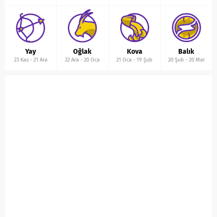
Yay
Oğlak
Kova
Balık
23 Kas
-
21 Ara
22 Ara
-
20 Oca
21 Oca
-
19 Şub
20 Şub
-
20 Mar