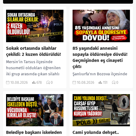
Sokak ortasında silahlar
85 yaşındaki annesini
çekildi: 2 kuzen öldürüldü!
sopayla öldüresiye dövdü!
Geçmişinden eş cinayeti
Mersin’in Tarsus ilçesinde
çıktı
husumetli oldukları öğrenilen
iki grup arasında çıkan silahlı
Şanlıurfa’nın Bozova ilçesinde
kavgada iki kuzen yaşamını
85 yaşındaki İslim Yaprak, 53
10.08.2026
678
0
10.08.2026
151
0
yitirdi. Olayla ilgili 5 şüpheli...
yaşındaki oğlu İbrahim
Yaprak’ın sopa ve yumruklu
saldırısına uğradı. Ağır
yaralanan yaşlı...
Belediye başkanı iskeleden
Cami yolunda dehşet..