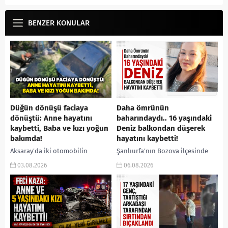
BENZER KONULAR
Düğün dönüşü faciaya
Daha ömrünün
dönüştü: Anne hayatını
baharındaydı.. 16 yaşındaki
kaybetti, Baba ve kızı yoğun
Deniz balkondan düşerek
bakımda!
hayatını kaybetti!
Aksaray’da iki otomobilin
Şanlıurfa’nın Bozova ilçesinde
kavşakta çarpışması sonucu
balkondan düşerek ağır
03.08.2026
06.08.2026
meydana gelen trafik kazasında,
yaralanan 16 yaşındaki Deniz
düğünden dönen aynı aileden
Karaçizmeli, kaldırıldığı
anne yaşamını yitirdi. Ağır
hastanede doktorların tüm
yaralanan baba...
müdahalelerine rağmen yaşamını
yitirdi. Şanlıurfa’nın...