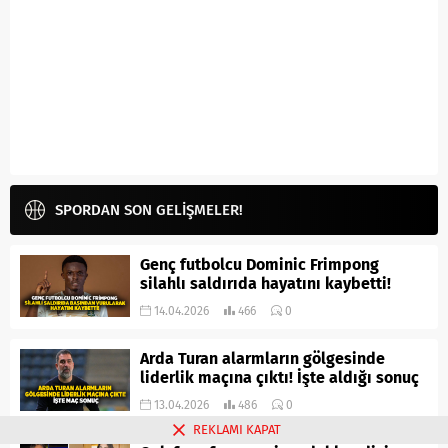
SPORDAN SON GELİŞMELER!
Genç futbolcu Dominic Frimpong
silahlı saldırıda hayatını kaybetti!
14.04.2026
466
0
Arda Turan alarmların gölgesinde
liderlik maçına çıktı! İşte aldığı sonuç
13.04.2026
486
0
REKLAMI KAPAT