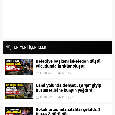
EN YENİ İÇERİKLER
Belediye başkanı iskeleden düştü,
vücudunda kırıklar oluştu!
10.08.2026
72
0
Cami yolunda dehşet.. Çarşaf giyip
husumetlisine kurşun yağdırdı!
10.08.2026
14
0
Sokak ortasında silahlar çekildi: 2
kuzen öldürüldü!