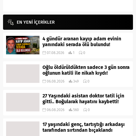
EN YENİ İÇERİKLER
4 gündür aranan kayıp adam evinin
yanındaki serada ölü bulundu!
07.08.2026
1
0
Oğlu öldürüldükten sadece 3 gün sonra
oğlunun katili ile nikah kıydı!
06.08.2026
349
0
27 Yaşındaki asistan doktor tatil için
gitti.. Boğularak hayatını kaybetti!
06.08.2026
560
0
17 yaşındaki genç, tartıştığı arkadaşı
tarafından sırtından bıçaklandı