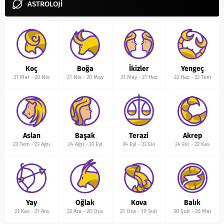
ASTROLOJİ
Koç
Boğa
İkizler
Yengeç
21 Mar
-
20 Nis
21 Nis
-
20 May
21 May
-
21 Haz
22 Haz
-
22 Tem
Aslan
Başak
Terazi
Akrep
23 Tem
-
23 Ağu
24 Ağu
-
23 Eyl
24 Eyl
-
23 Eki
24 Eki
-
22 Kas
Yay
Oğlak
Kova
Balık
23 Kas
-
21 Ara
22 Ara
-
20 Oca
21 Oca
-
19 Şub
20 Şub
-
20 Mar