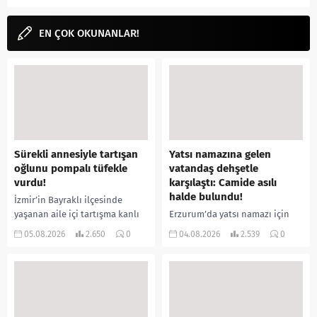
EN ÇOK OKUNANLAR!
Sürekli annesiyle tartışan
Yatsı namazına gelen
oğlunu pompalı tüfekle
vatandaş dehşetle
vurdu!
karşılaştı: Camide asılı
halde bulundu!
İzmir’in Bayraklı ilçesinde
yaşanan aile içi tartışma kanlı
Erzurum’da yatsı namazı için
bitti. İddiaya göre, uzun süredir
camiye gelen bir vatandaş,
05.08.2026
2.650
0
04.08.2026
2.539
0
annesiyle tartışmalar yaşadığı
içeride bir kişiyi asılı halde
öne sürülen 33 yaşındaki...
buldu. İhbar üzerine olay
yerine sevk edilen...