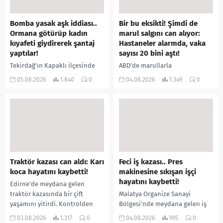
Bomba yasak aşk iddiası..
Bir bu eksikti! Şimdi de
Ormana götürüp kadın
marul salgını can alıyor:
kıyafeti giydirerek şantaj
Hastaneler alarmda, vaka
yaptılar!
sayısı 20 bini aştı!
Tekirdağ’ın Kapaklı ilçesinde
ABD’de marullarla
bir kişiyi, arkadaşının eşiyle
ilişkilendirilen siklospora
05.08.2026
1.840
0
04.08.2026
1.349
0
ilişki yaşadığı iddiasıyla
salgını büyümeye devam ediyor.
ormanlık alana götürerek zorla
İlk can kayıplarının yaşandığı
kadın kıyafetleri giydirdiği,
salgında vaka sayısının 20 bini
özür videosu çektirip...
aştığı belirtilirken, sağlık...
Traktör kazası can aldı: Karı
Feci iş kazası.. Pres
koca hayatını kaybetti!
makinesine sıkışan işçi
hayatını kaybetti!
Edirne’de meydana gelen
traktör kazasında bir çift
Malatya Organize Sanayi
yaşamını yitirdi. Kontrolden
Bölgesi’nde meydana gelen iş
çıkarak devrilen traktörün
kazasında, pres makinesine
03.08.2026
1.317
0
04.08.2026
995
0