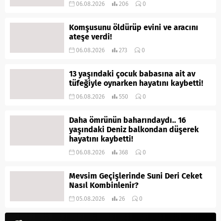
06.08.2026
206
0
Komşusunu öldürüp evini ve aracını
ateşe verdi!
06.08.2026
273
0
13 yaşındaki çocuk babasına ait av
tüfeğiyle oynarken hayatını kaybetti!
06.08.2026
550
0
Daha ömrünün baharındaydı.. 16
yaşındaki Deniz balkondan düşerek
hayatını kaybetti!
06.08.2026
368
0
Mevsim Geçişlerinde Suni Deri Ceket
Nasıl Kombinlenir?
05.08.2026
26
0