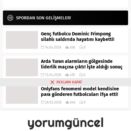
SPORDAN SON GELİŞMELER!
Genç futbolcu Dominic Frimpong
silahlı saldırıda hayatını kaybetti!
14.04.2026
458
0
Arda Turan alarmların gölgesinde
liderlik maçına çıktı! İşte aldığı sonuç
13.04.2026
478
0
REKLAMI KAPAT
Onlyfans fenomeni model kendisine
para gönderen futbolcuları ifşa etti!
26.03.2026
546
0