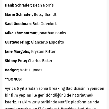
Hank Schrader;
Dean Norris
Marie Schrader;
Betsy Brandt
Saul Goodman;
Bob Odenkirk
Mike Ehrmantraut;
Jonathan Banks
Gustavo Fring;
Giancarlo Esposito
Jane Margolis;
Krysten Ritter
Skinny Pete;
Charles Baker
Badger;
Matt L. Jones
**BONUS!
Ayrıca 6 yıl aradan sonra Breaking Bad dizisinin yeniden
bir film yapımı ile geri döndüğünü de hatırlatmak
isteriz. 11 Ekim 2019 tarihinde Netflix platformlarında
yayınlanacak olan El Camino: A Breaking Bad Movie