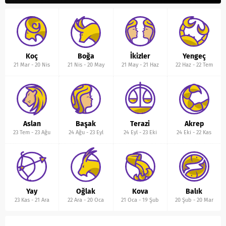
Koç
Boğa
İkizler
Yengeç
21 Mar
-
20 Nis
21 Nis
-
20 May
21 May
-
21 Haz
22 Haz
-
22 Tem
Aslan
Başak
Terazi
Akrep
23 Tem
-
23 Ağu
24 Ağu
-
23 Eyl
24 Eyl
-
23 Eki
24 Eki
-
22 Kas
Yay
Oğlak
Kova
Balık
23 Kas
-
21 Ara
22 Ara
-
20 Oca
21 Oca
-
19 Şub
20 Şub
-
20 Mar