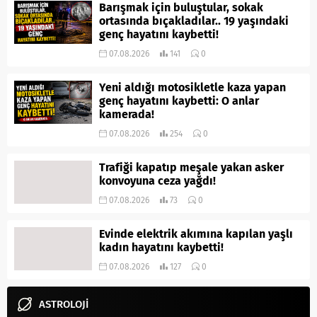
Barışmak için buluştular, sokak
ortasında bıçakladılar.. 19 yaşındaki
genç hayatını kaybetti!
07.08.2026
141
0
Yeni aldığı motosikletle kaza yapan
genç hayatını kaybetti: O anlar
kamerada!
07.08.2026
254
0
Trafiği kapatıp meşale yakan asker
konvoyuna ceza yağdı!
07.08.2026
73
0
Evinde elektrik akımına kapılan yaşlı
kadın hayatını kaybetti!
07.08.2026
127
0
ASTROLOJİ