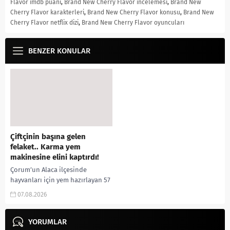
Flavor imdb puanı
,
Brand New Cherry Flavor incelemesi
,
Brand New
Cherry Flavor karakterleri
,
Brand New Cherry Flavor konusu
,
Brand New
Cherry Flavor netflix dizi
,
Brand New Cherry Flavor oyuncuları
BENZER KONULAR
Çiftçinin başına gelen
felaket.. Karma yem
makinesine elini kaptırdı!
Çorum’un Alaca ilçesinde
hayvanları için yem hazırlayan 57
yaşındaki çiftçi, elini yem karma
07.08.2026
makinesine kaptırması sonucu
ağır yaralandı. Olay, Alaca...
YORUMLAR