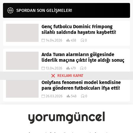
SPORDAN SON GELİŞMELER!
Genç futbolcu Dominic Frimpong
silahlı saldırıda hayatını kaybetti!
14.04.2026
458
0
Arda Turan alarmların gölgesinde
liderlik maçına çıktı! İşte aldığı sonuç
13.04.2026
479
0
REKLAMI KAPAT
Onlyfans fenomeni model kendisine
para gönderen futbolcuları ifşa etti!
26.03.2026
548
0