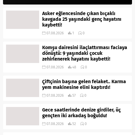
Asker eğlencesinde çıkan bıçaklı
kavgada 25 yaşındaki genç hayatını
kaybetti!
07.08.2026
1
0
Komşu dairesini ilaçlattırması faciaya
dönüştü: 9 yaşındaki çocuk
zehirlenerek hayatını kaybetti!
07.08.2026
48
0
Çiftçinin başına gelen felaket.. Karma
yem makinesine elini kaptırdı!
07.08.2026
57
0
Gece saatlerinde denize girdiler, üç
gençten iki arkadaş boğuldu!
07.08.2026
52
0