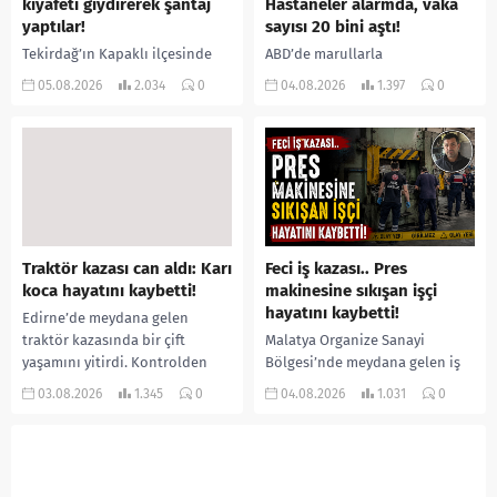
kıyafeti giydirerek şantaj
Hastaneler alarmda, vaka
yaptılar!
sayısı 20 bini aştı!
Tekirdağ’ın Kapaklı ilçesinde
ABD’de marullarla
bir kişiyi, arkadaşının eşiyle
ilişkilendirilen siklospora
05.08.2026
2.034
0
04.08.2026
1.397
0
ilişki yaşadığı iddiasıyla
salgını büyümeye devam ediyor.
ormanlık alana götürerek zorla
İlk can kayıplarının yaşandığı
kadın kıyafetleri giydirdiği,
salgında vaka sayısının 20 bini
özür videosu çektirip...
aştığı belirtilirken, sağlık...
Traktör kazası can aldı: Karı
Feci iş kazası.. Pres
koca hayatını kaybetti!
makinesine sıkışan işçi
hayatını kaybetti!
Edirne’de meydana gelen
traktör kazasında bir çift
Malatya Organize Sanayi
yaşamını yitirdi. Kontrolden
Bölgesi’nde meydana gelen iş
çıkarak devrilen traktörün
kazasında, pres makinesine
03.08.2026
1.345
0
04.08.2026
1.031
0
altında kalan Raşit Taşkın ile
sıkışan 46 yaşındaki işçi
eşi Fatma...
Amanullah Seferbay yaşamını
yitirdi. Olayla ilgili...