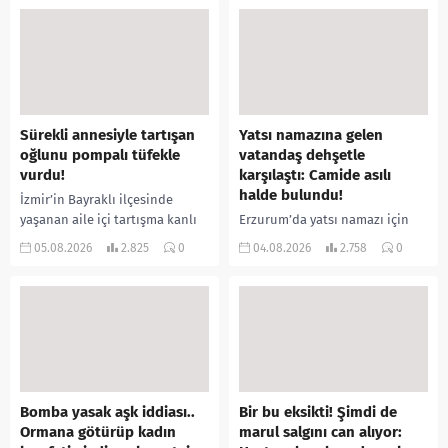
Sürekli annesiyle tartışan
Yatsı namazına gelen
oğlunu pompalı tüfekle
vatandaş dehşetle
vurdu!
karşılaştı: Camide asılı
halde bulundu!
İzmir’in Bayraklı ilçesinde
yaşanan aile içi tartışma kanlı
Erzurum’da yatsı namazı için
bitti. İddiaya göre, uzun süredir
camiye gelen bir vatandaş,
05.08.2026
2.825
0
04.08.2026
2.758
0
annesiyle tartışmalar yaşadığı
içeride bir kişiyi asılı halde
öne sürülen 33 yaşındaki...
buldu. İhbar üzerine olay
yerine sevk edilen...
Bomba yasak aşk iddiası..
Bir bu eksikti! Şimdi de
Ormana götürüp kadın
marul salgını can alıyor: