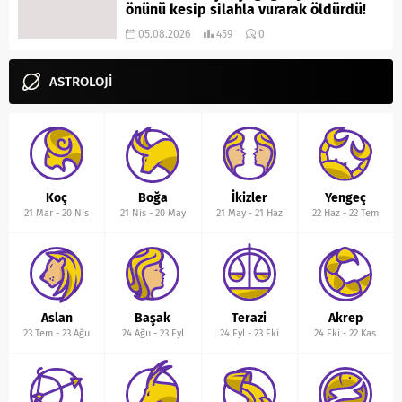
önünü kesip silahla vurarak öldürdü!
05.08.2026
459
0
ASTROLOJİ
Koç
Boğa
İkizler
Yengeç
21 Mar
-
20 Nis
21 Nis
-
20 May
21 May
-
21 Haz
22 Haz
-
22 Tem
Aslan
Başak
Terazi
Akrep
23 Tem
-
23 Ağu
24 Ağu
-
23 Eyl
24 Eyl
-
23 Eki
24 Eki
-
22 Kas