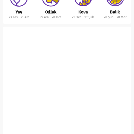
Yay
Oğlak
Kova
Balık
23 Kas
-
21 Ara
22 Ara
-
20 Oca
21 Oca
-
19 Şub
20 Şub
-
20 Mar