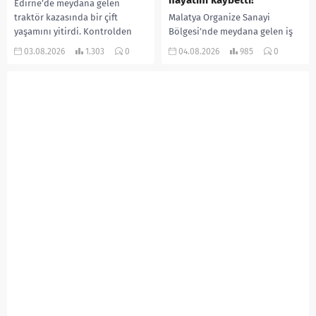
Edirne’de meydana gelen
traktör kazasında bir çift
Malatya Organize Sanayi
yaşamını yitirdi. Kontrolden
Bölgesi’nde meydana gelen iş
çıkarak devrilen traktörün
kazasında, pres makinesine
03.08.2026
1.303
0
04.08.2026
985
0
altında kalan Raşit Taşkın ile
sıkışan 46 yaşındaki işçi
eşi Fatma...
Amanullah Seferbay yaşamını
yitirdi. Olayla ilgili...