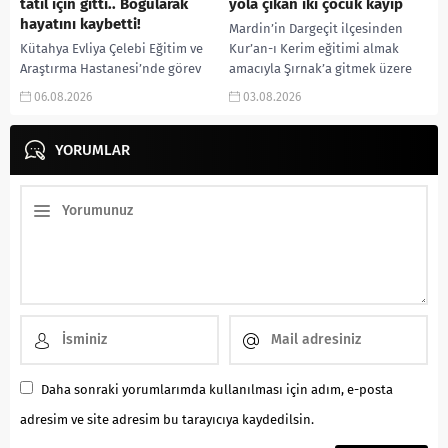
tatil için gitti.. Boğularak
yola çıkan iki çocuk kayıp
hayatını kaybetti!
Mardin’in Dargeçit ilçesinden
Kütahya Evliya Çelebi Eğitim ve
Kur’an-ı Kerim eğitimi almak
Araştırma Hastanesi’nde görev
amacıyla Şırnak’a gitmek üzere
yapan 27 yaşındaki Asistan Dr.
yola çıkan 13 yaşındaki iki
06.08.2026
03.08.2026
Oğuzcan Orçan, tatil için
çocuktan iki gündür haber...
bulunduğu Mersin’de denize...
YORUMLAR
Daha sonraki yorumlarımda kullanılması için adım, e-posta
adresim ve site adresim bu tarayıcıya kaydedilsin.