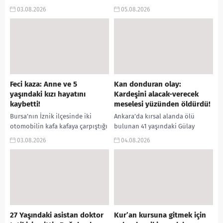
sonra evinde ölü bulundu. Acı
meydana gelen trafik kazasında
03.08.2026
05.08.2026
haberin ardından olay yerine
üç tekerlekli motosikletin dere
gelen yakınları ile...
yatağına devrilmesi sonucu
sürücü yaşamını yitirdi, yanında
bulunan iki...
Feci kaza: Anne ve 5
Kan donduran olay:
yaşındaki kızı hayatını
Kardeşini alacak-verecek
kaybetti!
meselesi yüzünden öldürdü!
Bursa’nın İznik ilçesinde iki
Ankara’da kırsal alanda ölü
otomobilin kafa kafaya çarpıştığı
bulunan 41 yaşındaki Gülay
trafik kazasında anne ile 5
Akgün Mutlu’nun, erkek kardeşi
03.08.2026
04.08.2026
yaşındaki kızı yaşamını yitirirken,
tarafından ticari anlaşmazlık ve
aralarında askeri personelin...
alacak-verecek meselesi
nedeniyle öldürüldüğü...
27 Yaşındaki asistan doktor
Kur’an kursuna gitmek için