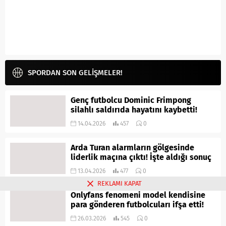
SPORDAN SON GELİŞMELER!
Genç futbolcu Dominic Frimpong
silahlı saldırıda hayatını kaybetti!
14.04.2026
457
0
Arda Turan alarmların gölgesinde
liderlik maçına çıktı! İşte aldığı sonuç
13.04.2026
477
0
REKLAMI KAPAT
Onlyfans fenomeni model kendisine
para gönderen futbolcuları ifşa etti!
26.03.2026
545
0