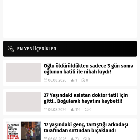
EN YENİ İÇERİKLER
Oğlu öldürüldükten sadece 3 gün sonra
oğlunun katili ile nikah kıydı!
06.08.2026
1
0
27 Yaşındaki asistan doktor tatil için
gitti.. Boğularak hayatını kaybetti!
06.08.2026
116
0
17 yaşındaki genç, tartıştığı arkadaşı
tarafından sırtından bıçaklandı
06.08.2026
73
0