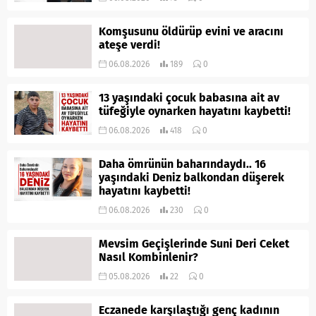
Komşusunu öldürüp evini ve aracını
ateşe verdi!
06.08.2026
189
0
13 yaşındaki çocuk babasına ait av
tüfeğiyle oynarken hayatını kaybetti!
06.08.2026
418
0
Daha ömrünün baharındaydı.. 16
yaşındaki Deniz balkondan düşerek
hayatını kaybetti!
06.08.2026
230
0
Mevsim Geçişlerinde Suni Deri Ceket
Nasıl Kombinlenir?
05.08.2026
22
0
Eczanede karşılaştığı genç kadının