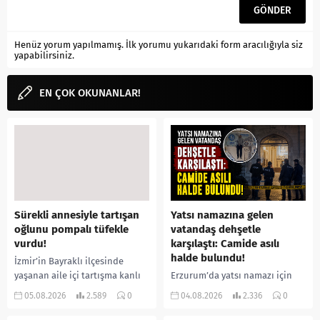
Henüz yorum yapılmamış. İlk yorumu yukarıdaki form aracılığıyla siz
yapabilirsiniz.
EN ÇOK OKUNANLAR!
Sürekli annesiyle tartışan
Yatsı namazına gelen
oğlunu pompalı tüfekle
vatandaş dehşetle
vurdu!
karşılaştı: Camide asılı
halde bulundu!
İzmir’in Bayraklı ilçesinde
yaşanan aile içi tartışma kanlı
Erzurum’da yatsı namazı için
bitti. İddiaya göre, uzun süredir
camiye gelen bir vatandaş,
05.08.2026
2.589
0
04.08.2026
2.336
0
annesiyle tartışmalar yaşadığı
içeride bir kişiyi asılı halde
öne sürülen 33 yaşındaki...
buldu. İhbar üzerine olay