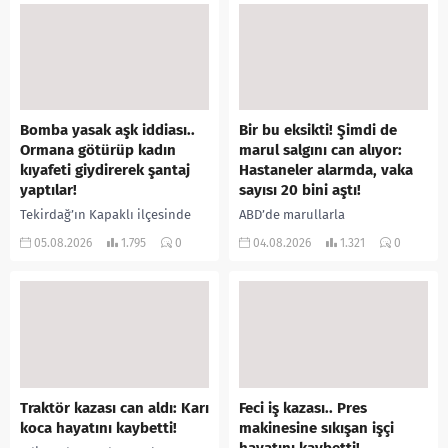
yerine sevk edilen...
Bomba yasak aşk iddiası..
Bir bu eksikti! Şimdi de
Ormana götürüp kadın
marul salgını can alıyor:
kıyafeti giydirerek şantaj
Hastaneler alarmda, vaka
yaptılar!
sayısı 20 bini aştı!
Tekirdağ’ın Kapaklı ilçesinde
ABD’de marullarla
bir kişiyi, arkadaşının eşiyle
ilişkilendirilen siklospora
05.08.2026
1.795
0
04.08.2026
1.321
0
ilişki yaşadığı iddiasıyla
salgını büyümeye devam ediyor.
ormanlık alana götürerek zorla
İlk can kayıplarının yaşandığı
kadın kıyafetleri giydirdiği,
salgında vaka sayısının 20 bini
özür videosu çektirip...
aştığı belirtilirken, sağlık...
Traktör kazası can aldı: Karı
Feci iş kazası.. Pres
koca hayatını kaybetti!
makinesine sıkışan işçi
hayatını kaybetti!