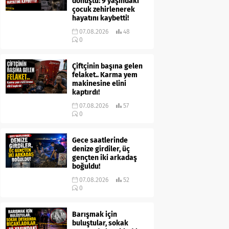
dönüştü: 9 yaşındaki
çocuk zehirlenerek
hayatını kaybetti!
07.08.2026
48
0
Çiftçinin başına gelen
felaket.. Karma yem
makinesine elini
kaptırdı!
07.08.2026
57
0
Gece saatlerinde
denize girdiler, üç
gençten iki arkadaş
boğuldu!
07.08.2026
52
0
Barışmak için
buluştular, sokak