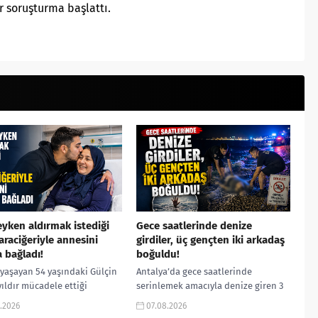
bir soruşturma başlattı.
yken aldırmak istediği
Gece saatlerinde denize
araciğeriyle annesini
girdiler, üç gençten iki arkadaş
 bağladı!
boğuldu!
 yaşayan 54 yaşındaki Gülçin
Antalya’da gece saatlerinde
 yıldır mücadele ettiği
serinlemek amacıyla denize giren 3
er yetmezliği nedeniyle
arkadaştan 2’si yaşamını yitirdi.
.2026
07.08.2026
avaşı verirken, umudu yıllar
Deniz polisi ve dalgıç ekiplerinin