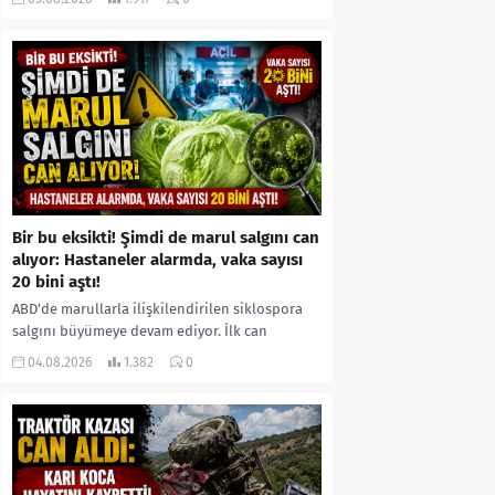
kıyafetleri giydirdiği, özür videosu çektirip...
Bir bu eksikti! Şimdi de marul salgını can
alıyor: Hastaneler alarmda, vaka sayısı
20 bini aştı!
ABD’de marullarla ilişkilendirilen siklospora
salgını büyümeye devam ediyor. İlk can
kayıplarının yaşandığı salgında vaka sayısının
04.08.2026
1.382
0
20 bini aştığı belirtilirken, sağlık...