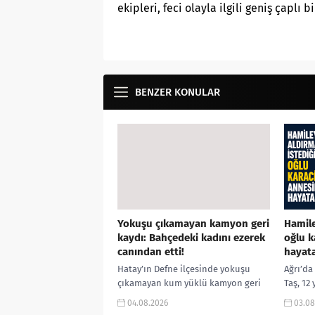
ekipleri, feci olayla ilgili geniş çaplı 
BENZER KONULAR
Yokuşu çıkamayan kamyon geri
Hamile
kaydı: Bahçedeki kadını ezerek
oğlu k
canından etti!
hayata
Hatay’ın Defne ilçesinde yokuşu
Ağrı’da
çıkamayan kum yüklü kamyon geri
Taş, 12
kayarak bir apartmanın bahçesine
karaciğ
04.08.2026
03.08
uçtu. Bahçede incir toplayan 65
yaşam s