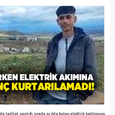
nda tadilat yaptığı sırada açıkta kalan elektrik kablosuna