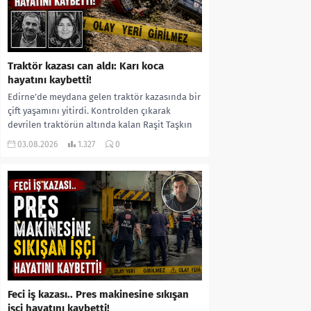
Traktör kazası can aldı: Karı koca
hayatını kaybetti!
Edirne’de meydana gelen traktör kazasında bir
çift yaşamını yitirdi. Kontrolden çıkarak
devrilen traktörün altında kalan Raşit Taşkın
ile eşi Fatma...
03.08.2026
1.327
0
Feci iş kazası.. Pres makinesine sıkışan
işçi hayatını kaybetti!