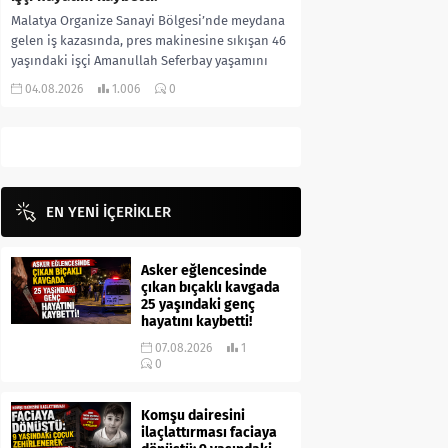
Malatya Organize Sanayi Bölgesi’nde meydana
gelen iş kazasında, pres makinesine sıkışan 46
yaşındaki işçi Amanullah Seferbay yaşamını
yitirdi. Olayla ilgili...
04.08.2026
1.006
0
EN YENİ İÇERİKLER
Asker eğlencesinde
çıkan bıçaklı kavgada
25 yaşındaki genç
hayatını kaybetti!
07.08.2026
1
0
Komşu dairesini
ilaçlattırması faciaya