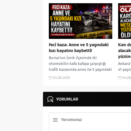
yaşındaki Sakine...
önce dü
Feci kaza: Anne ve 5 yaşındaki
Kan do
kızı hayatını kaybetti!
alacak
yüzün
Bursa’nın İznik ilçesinde iki
otomobilin kafa kafaya çarpıştığı
Ankara’
trafik kazasında anne ile 5 yaşındaki
41 yaşı
kızı yaşamını yitirirken, aralarında
erkek k
03.08.2026
04.08
askeri personelin...
anlaşma
meseles
YORUMLAR