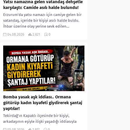
Yatsı namazına gelen vatandaş dehşetle
karşılaştı: Camide asılı halde bulundu!
Erzurum’da yatsı namazı için camiye gelen bir
vatandaş, içeride bir kişiyi asılı halde buldu.
İhbar üzerine olay yerine sevk edilen...
04.08.2026
2.621
0
Bomba yasak aşk iddiası.. Ormana
götürüp kadın kıyafeti giydirerek şantaj
yaptılar!
Tekirdağ’ın Kapaklı ilçesinde bir kişiyi,
arkadaşının eşiyle ilişki yaşadığı iddiasıyla
ormanlık alana götürerek zorla kadın
05.08.2026
1.917
0