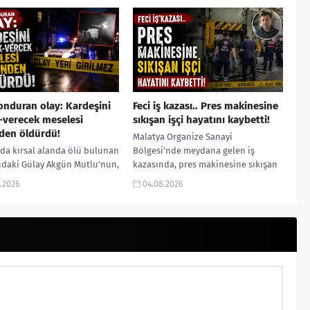
nyaya...
yürüttüğü arama çalışmaları...
nduran olay: Kardeşini
Feci iş kazası.. Pres makinesine
-verecek meselesi
sıkışan işçi hayatını kaybetti!
den öldürdü!
Malatya Organize Sanayi
da kırsal alanda ölü bulunan
Bölgesi’nde meydana gelen iş
ndaki Gülay Akgün Mutlu’nun,
kazasında, pres makinesine sıkışan
ardeşi tarafından ticari
46 yaşındaki işçi Amanullah
.2026
04.08.2026
zlık ve alacak-verecek
Seferbay yaşamını yitirdi. Olayla
i nedeniyle öldürüldüğü...
ilgili...