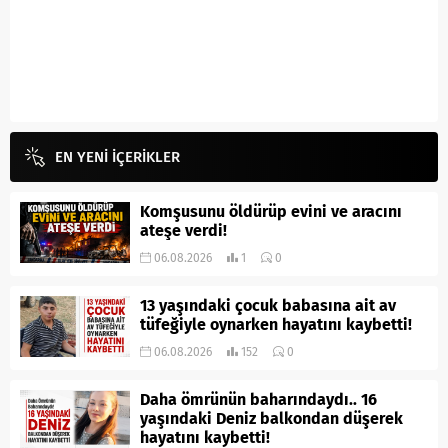
EN YENİ İÇERİKLER
Komşusunu öldürüp evini ve aracını
ateşe verdi!
06.08.2026
1
0
13 yaşındaki çocuk babasına ait av
tüfeğiyle oynarken hayatını kaybetti!
06.08.2026
152
0
Daha ömrünün baharındaydı.. 16
yaşındaki Deniz balkondan düşerek
hayatını kaybetti!