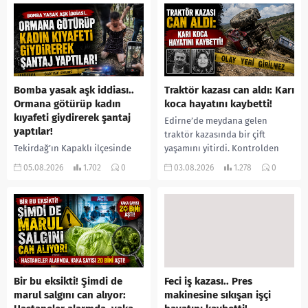
yerine sevk edilen...
Bomba yasak aşk iddiası..
Traktör kazası can aldı: Karı
Ormana götürüp kadın
koca hayatını kaybetti!
kıyafeti giydirerek şantaj
Edirne’de meydana gelen
yaptılar!
traktör kazasında bir çift
Tekirdağ’ın Kapaklı ilçesinde
yaşamını yitirdi. Kontrolden
bir kişiyi, arkadaşının eşiyle
çıkarak devrilen traktörün
05.08.2026
1.702
0
03.08.2026
1.278
0
ilişki yaşadığı iddiasıyla
altında kalan Raşit Taşkın ile
ormanlık alana götürerek zorla
eşi Fatma...
kadın kıyafetleri giydirdiği,
özür videosu çektirip...
Bir bu eksikti! Şimdi de
Feci iş kazası.. Pres
marul salgını can alıyor:
makinesine sıkışan işçi