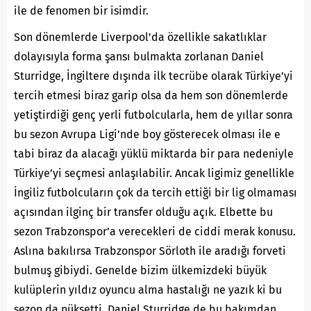
ile de fenomen bir isimdir.
Son dönemlerde Liverpool’da özellikle sakatlıklar
dolayısıyla forma şansı bulmakta zorlanan Daniel
Sturridge, İngiltere dışında ilk tecrübe olarak Türkiye’yi
tercih etmesi biraz garip olsa da hem son dönemlerde
yetiştirdiği genç yerli futbolcularla, hem de yıllar sonra
bu sezon Avrupa Ligi’nde boy gösterecek olması ile e
tabi biraz da alacağı yüklü miktarda bir para nedeniyle
Türkiye’yi seçmesi anlaşılabilir. Ancak ligimiz genellikle
İngiliz futbolcuların çok da tercih ettiği bir lig olmaması
açısından ilginç bir transfer olduğu açık. Elbette bu
sezon Trabzonspor’a verecekleri de ciddi merak konusu.
Aslına bakılırsa Trabzonspor Sörloth ile aradığı forveti
bulmuş gibiydi. Genelde bizim ülkemizdeki büyük
kulüplerin yıldız oyuncu alma hastalığı ne yazık ki bu
sezon da nüksetti. Daniel Sturridge de bu bakımdan