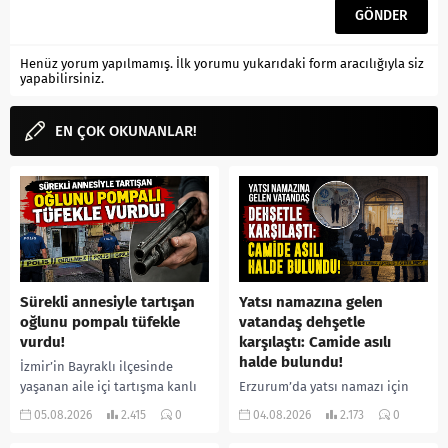
Henüz yorum yapılmamış. İlk yorumu yukarıdaki form aracılığıyla siz
yapabilirsiniz.
EN ÇOK OKUNANLAR!
Sürekli annesiyle tartışan
Yatsı namazına gelen
oğlunu pompalı tüfekle
vatandaş dehşetle
vurdu!
karşılaştı: Camide asılı
halde bulundu!
İzmir’in Bayraklı ilçesinde
yaşanan aile içi tartışma kanlı
Erzurum’da yatsı namazı için
bitti. İddiaya göre, uzun süredir
camiye gelen bir vatandaş,
05.08.2026
2.415
0
04.08.2026
2.173
0
annesiyle tartışmalar yaşadığı
içeride bir kişiyi asılı halde
öne sürülen 33 yaşındaki...
buldu. İhbar üzerine olay