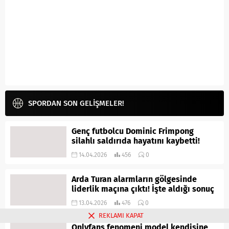
SPORDAN SON GELİŞMELER!
Genç futbolcu Dominic Frimpong
silahlı saldırıda hayatını kaybetti!
14.04.2026
456
0
Arda Turan alarmların gölgesinde
liderlik maçına çıktı! İşte aldığı sonuç
13.04.2026
476
0
REKLAMI KAPAT
Onlyfans fenomeni model kendisine