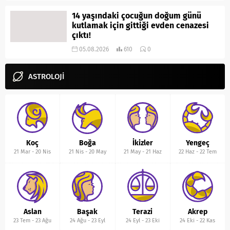
14 yaşındaki çocuğun doğum günü
kutlamak için gittiği evden cenazesi
çıktı!
05.08.2026
610
0
ASTROLOJİ
Koç
Boğa
İkizler
Yengeç
21 Mar
-
20 Nis
21 Nis
-
20 May
21 May
-
21 Haz
22 Haz
-
22 Tem
Aslan
Başak
Terazi
Akrep
23 Tem
-
23 Ağu
24 Ağu
-
23 Eyl
24 Eyl
-
23 Eki
24 Eki
-
22 Kas