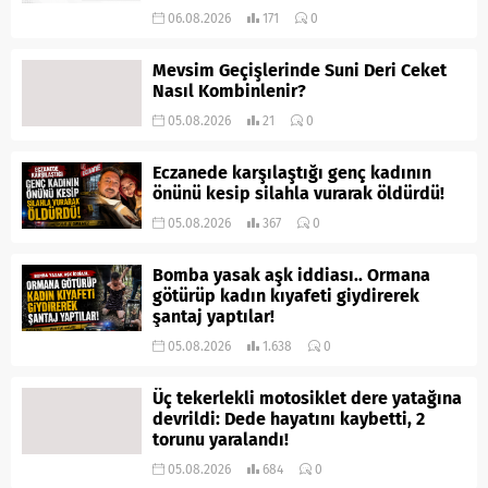
06.08.2026
171
0
Mevsim Geçişlerinde Suni Deri Ceket
Nasıl Kombinlenir?
05.08.2026
21
0
Eczanede karşılaştığı genç kadının
önünü kesip silahla vurarak öldürdü!
05.08.2026
367
0
Bomba yasak aşk iddiası.. Ormana
götürüp kadın kıyafeti giydirerek
şantaj yaptılar!
05.08.2026
1.638
0
Üç tekerlekli motosiklet dere yatağına
devrildi: Dede hayatını kaybetti, 2
torunu yaralandı!
05.08.2026
684
0