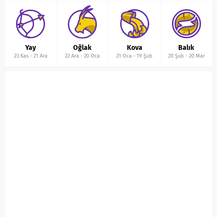
Yay
Oğlak
Kova
Balık
23 Kas
-
21 Ara
22 Ara
-
20 Oca
21 Oca
-
19 Şub
20 Şub
-
20 Mar