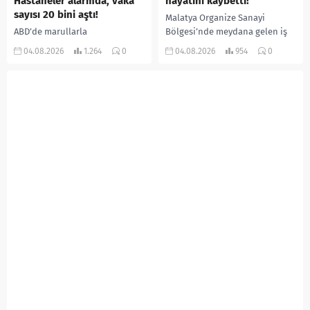
Hastaneler alarmda, vaka
hayatını kaybetti!
sayısı 20 bini aştı!
Malatya Organize Sanayi
ABD’de marullarla
Bölgesi’nde meydana gelen iş
ilişkilendirilen siklospora
kazasında, pres makinesine
04.08.2026
1.264
0
04.08.2026
954
0
salgını büyümeye devam ediyor.
sıkışan 46 yaşındaki işçi
İlk can kayıplarının yaşandığı
Amanullah Seferbay yaşamını
salgında vaka sayısının 20 bini
yitirdi. Olayla ilgili...
aştığı belirtilirken, sağlık...