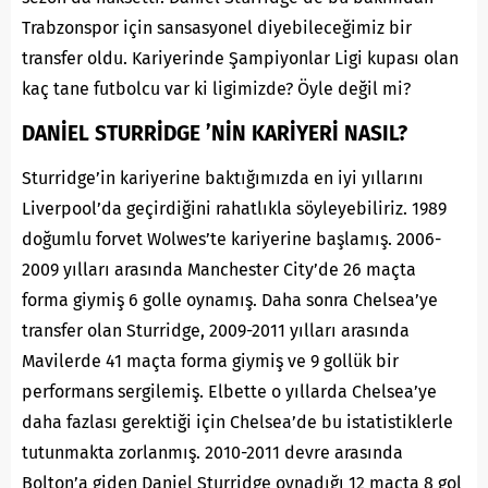
Trabzonspor için sansasyonel diyebileceğimiz bir
transfer oldu. Kariyerinde Şampiyonlar Ligi kupası olan
kaç tane futbolcu var ki ligimizde? Öyle değil mi?
DANİEL STURRİDGE ’NİN KARİYERİ NASIL?
Sturridge’in kariyerine baktığımızda en iyi yıllarını
Liverpool’da geçirdiğini rahatlıkla söyleyebiliriz. 1989
doğumlu forvet Wolwes’te kariyerine başlamış. 2006-
2009 yılları arasında Manchester City’de 26 maçta
forma giymiş 6 golle oynamış. Daha sonra Chelsea’ye
transfer olan Sturridge, 2009-2011 yılları arasında
Mavilerde 41 maçta forma giymiş ve 9 gollük bir
performans sergilemiş. Elbette o yıllarda Chelsea’ye
daha fazlası gerektiği için Chelsea’de bu istatistiklerle
tutunmakta zorlanmış. 2010-2011 devre arasında
Bolton’a giden Daniel Sturridge oynadığı 12 maçta 8 gol