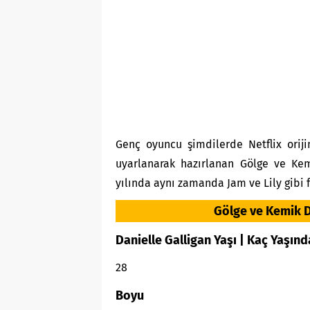
Genç oyuncu şimdilerde Netflix ori
uyarlanarak hazırlanan Gölge ve Kem
yılında aynı zamanda Jam ve Lily gibi 
Gölge ve Kemik Di
Danielle Galligan Yaşı | Kaç Yaşınd
28
Boyu