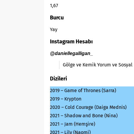
1,67
Burcu
Yay
Instagram Hesabı
@daniellegalligan_
Gölge ve Kemik Yorum ve Sosyal 
Dizileri
2019 – Game of Thrones (Sarra)
2019 – Krypton
2020 – Cold Courage (Daiga Mednis)
2021 – Shadow and Bone (Nina)
2021 – Jam (Hemşire)
2021 – Lily (Naomi)