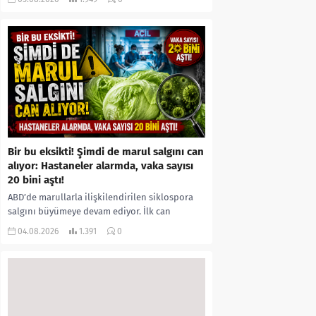
kıyafetleri giydirdiği, özür videosu çektirip...
Bir bu eksikti! Şimdi de marul salgını can
alıyor: Hastaneler alarmda, vaka sayısı
20 bini aştı!
ABD’de marullarla ilişkilendirilen siklospora
salgını büyümeye devam ediyor. İlk can
kayıplarının yaşandığı salgında vaka sayısının
04.08.2026
1.391
0
20 bini aştığı belirtilirken, sağlık...