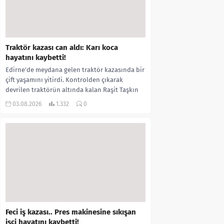
Traktör kazası can aldı: Karı koca
hayatını kaybetti!
Edirne’de meydana gelen traktör kazasında bir
çift yaşamını yitirdi. Kontrolden çıkarak
devrilen traktörün altında kalan Raşit Taşkın
ile eşi Fatma...
03.08.2026
1.332
0
Feci iş kazası.. Pres makinesine sıkışan
işçi hayatını kaybetti!