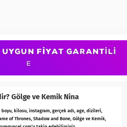
dir? Gölge ve Kemik Nina
 boyu, kilosu, instagram, gerçek adı, age, dizileri,
, Game of Thrones, Shadow and Bone, Gölge ve Kemik,
orumguncel.com’u takip edebilirsiniz.