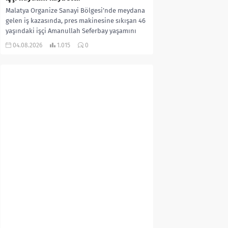
Malatya Organize Sanayi Bölgesi’nde meydana
gelen iş kazasında, pres makinesine sıkışan 46
yaşındaki işçi Amanullah Seferbay yaşamını
yitirdi. Olayla ilgili...
04.08.2026
1.015
0