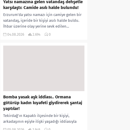
Yatsı namazına gelen vatandaş dehşetle
karşılaştı: Camide asılı halde bulundu!
Erzurum’da yatsı namazı için camiye gelen bir
vatandaş, içeride bir kişiyi asılı halde buldu.
İhbar üzerine olay yerine sevk edilen...
04.08.2026
2.694
0
Bomba yasak aşk iddiası.. Ormana
götürüp kadın kıyafeti giydirerek şantaj
yaptılar!
Tekirdağ’ın Kapaklı ilçesinde bir kişiyi,
arkadaşının eşiyle ilişki yaşadığı iddiasıyla
ormanlık alana götürerek zorla kadın
05.08.2026
1.949
0