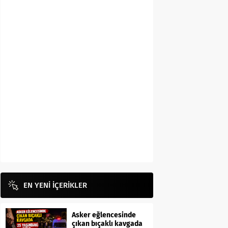
EN YENİ İÇERİKLER
Asker eğlencesinde
çıkan bıçaklı kavgada