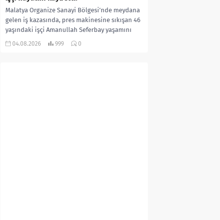
Malatya Organize Sanayi Bölgesi’nde meydana
gelen iş kazasında, pres makinesine sıkışan 46
yaşındaki işçi Amanullah Seferbay yaşamını
yitirdi. Olayla ilgili...
04.08.2026
999
0