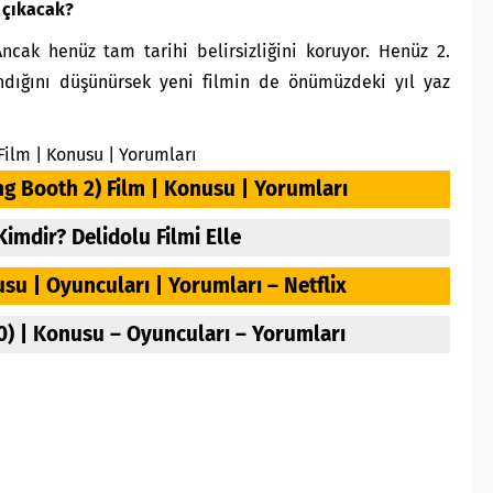
n çıkacak?
Ancak henüz tam tarihi belirsizliğini koruyor. Henüz 2.
dığını düşünürsek yeni filmin de önümüzdeki yıl yaz
 Film | Konusu | Yorumları
ing Booth 2) Film | Konusu | Yorumları
Kimdir? Delidolu Filmi Elle
usu | Oyuncuları | Yorumları – Netflix
0) | Konusu – Oyuncuları – Yorumları