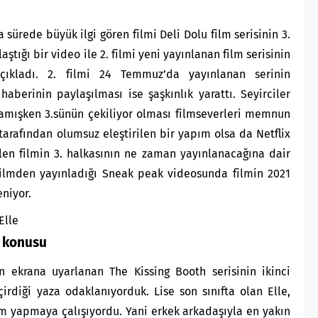
a sürede büyük ilgi gören filmi Deli Dolu film serisinin 3.
aştığı bir video ile 2. filmi yeni yayınlanan film serisinin
açıkladı. 2. filmi 24 Temmuz’da yayınlanan serinin
haberinin paylaşılması ise şaşkınlık yarattı. Seyirciler
lamışken 3.sünün çekiliyor olması filmseverleri memnun
 tarafından olumsuz eleştirilen bir yapım olsa da Netflix
ilen filmin 3. halkasının ne zaman yayınlanacağına dair
. filmden yayınladığı Sneak peak videosunda filmin 2021
eniyor.
Elle
) konusu
n ekrana uyarlanan The Kissing Booth serisinin ikinci
çirdiği yaza odaklanıyorduk. Lise son sınıfta olan Elle,
m yapmaya çalışıyordu. Yani erkek arkadaşıyla en yakın