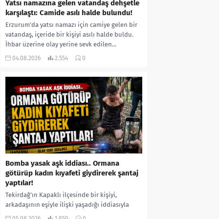
Yatsı namazına gelen vatandaş dehşetle
karşılaştı: Camide asılı halde bulundu!
Erzurum’da yatsı namazı için camiye gelen bir
vatandaş, içeride bir kişiyi asılı halde buldu.
İhbar üzerine olay yerine sevk edilen...
04.08.2026
2.554
0
Bomba yasak aşk iddiası.. Ormana
götürüp kadın kıyafeti giydirerek şantaj
yaptılar!
Tekirdağ’ın Kapaklı ilçesinde bir kişiyi,
arkadaşının eşiyle ilişki yaşadığı iddiasıyla
ormanlık alana götürerek zorla kadın
05.08.2026
1.850
0