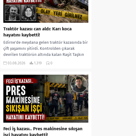
Traktör kazası can aldı: Karı koca
hayatını kaybetti!
Edirne’de meydana gelen traktör kazasında bir
çift yaşamını yitirdi. Kontrolden çıkarak
devrilen traktörün altında kalan Raşit Taşkın
ile eşi Fatma...
03.08.2026
1.319
0
Feci iş kazası.. Pres makinesine sıkışan
işçi hayatını kaybetti!