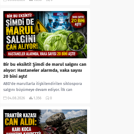
kıyafetleri giydirdiği, özür videosu çektirip...
Bir bu eksikti! Şimdi de marul salgını can
alıyor: Hastaneler alarmda, vaka sayısı
20 bini aştı!
ABD’de marullarla ilişkilendirilen siklospora
salgını büyümeye devam ediyor. İlk can
kayıplarının yaşandığı salgında vaka sayısının
04.08.2026
1.356
0
20 bini aştığı belirtilirken, sağlık...