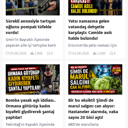
Sürekli annesiyle tartışan
Yatsı namazına gelen
oğlunu pompalı tüfekle
vatandaş dehşetle
vurdu!
karşılaştı: Camide asılı
halde bulundu!
İzmir’in Bayraklı ilçesinde
yaşanan aile içi tartışma kanlı
Erzurum’da yatsı namazı için
bitti. İddiaya göre, uzun süredir
camiye gelen bir vatandaş,
05.08.2026
2.866
0
04.08.2026
2.860
0
annesiyle tartışmalar yaşadığı
içeride bir kişiyi asılı halde
öne sürülen 33 yaşındaki...
buldu. İhbar üzerine olay
yerine sevk edilen...
Bomba yasak aşk iddiası..
Bir bu eksikti! Şimdi de
Ormana götürüp kadın
marul salgını can alıyor:
kıyafeti giydirerek şantaj
Hastaneler alarmda, vaka
yaptılar!
sayısı 20 bini aştı!
Tekirdağ’ın Kapaklı ilçesinde
ABD’de marullarla