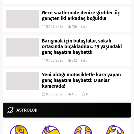
Gece saatlerinde denize girdiler, üç
gençten iki arkadaş boğuldu!
07.08.2026
126
0
Barışmak için buluştular, sokak
ortasında bıçakladılar.. 19 yaşındaki
genç hayatını kaybetti!
07.08.2026
312
0
Yeni aldığı motosikletle kaza yapan
genç hayatını kaybetti: O anlar
kamerada!
07.08.2026
430
0
ASTROLOJİ