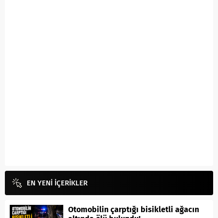
EN YENİ İÇERİKLER
Otomobilin çarptığı bisikletli ağacın