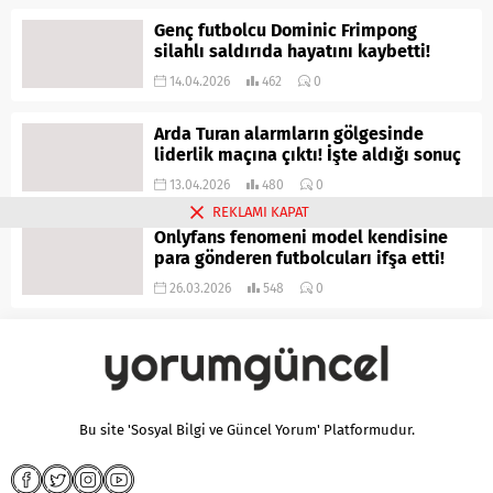
Genç futbolcu Dominic Frimpong
silahlı saldırıda hayatını kaybetti!
14.04.2026
462
0
Arda Turan alarmların gölgesinde
liderlik maçına çıktı! İşte aldığı sonuç
13.04.2026
480
0
REKLAMI KAPAT
Onlyfans fenomeni model kendisine
para gönderen futbolcuları ifşa etti!
26.03.2026
548
0
Bu site 'Sosyal Bilgi ve Güncel Yorum' Platformudur.