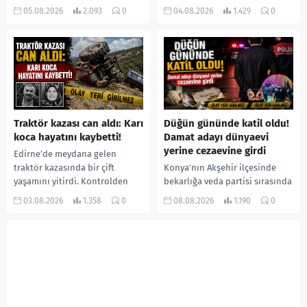
bir kişiyi, arkadaşının eşiyle
ilişkilendirilen siklospora
05.08.2026
2.093
0
04.08.2026
1.429
0
ilişki yaşadığı iddiasıyla
salgını büyümeye devam ediyor.
ormanlık alana götürerek zorla
İlk can kayıplarının yaşandığı
kadın kıyafetleri giydirdiği,
salgında vaka sayısının 20 bini
özür videosu çektirip...
aştığı belirtilirken, sağlık...
Traktör kazası can aldı: Karı
Düğün gününde katil oldu!
koca hayatını kaybetti!
Damat adayı dünyaevi
yerine cezaevine girdi
Edirne’de meydana gelen
traktör kazasında bir çift
Konya’nın Akşehir ilçesinde
yaşamını yitirdi. Kontrolden
bekarlığa veda partisi sırasında
çıkarak devrilen traktörün
çıkan kavgada bir kişi hayatını
03.08.2026
1.358
0
08.08.2026
1.190
0
altında kalan Raşit Taşkın ile
kaybetti. Husumetlisini sopayla
eşi Fatma...
darbederek ölümüne neden
olduğu iddia...