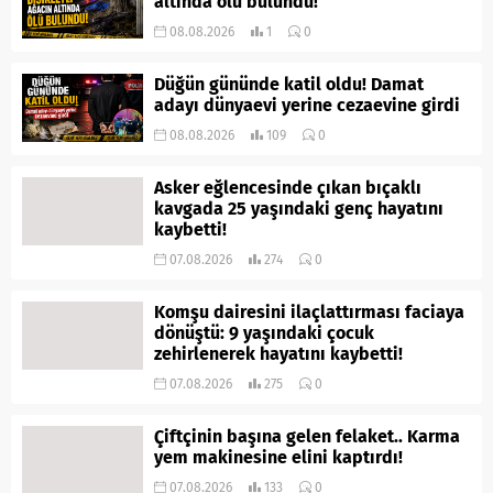
altında ölü bulundu!
08.08.2026
1
0
Düğün gününde katil oldu! Damat
adayı dünyaevi yerine cezaevine girdi
08.08.2026
109
0
Asker eğlencesinde çıkan bıçaklı
kavgada 25 yaşındaki genç hayatını
kaybetti!
07.08.2026
274
0
Komşu dairesini ilaçlattırması faciaya
dönüştü: 9 yaşındaki çocuk
zehirlenerek hayatını kaybetti!
07.08.2026
275
0
Çiftçinin başına gelen felaket.. Karma
yem makinesine elini kaptırdı!
07.08.2026
133
0