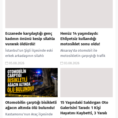
Eczanede karşılaştığı genç
Henüz 14 yaşındaydı:
kadının önünü kesip silahla
Ehliyetsiz kullandığı
vurarak öldürdü!
motosiklet sonu oldu!
İstanbul’un Şişli ilçesinde eski
Aksaray’da otomobil ile
erkek arkadaşının silahlı
motosikletin çarpıştığı trafik
saldırısına uğrayan 26 yaşındaki
kazasında 14 yaşındaki ehliyetsiz
05.08.2026
03.08.2026
genç kadın, kaldırıldığı
motosiklet sürücüsü yaşamını
hastanede yaşamını yitirdi.
yitirirken, arkasındaki 15
Olayın ardından kaçan...
yaşındaki yolcu yaralandı. Kaza,...
Otomobilin çarptığı bisikletli
15 Yaşındaki Saldırgan Oto
ağacın altında ölü bulundu!
Galerisini Taradı: 1 Kişi
Hayatını Kaybetti, 3 Yaralı
Kastamonu’nun Araç ilçesinde