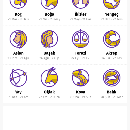
Koç
Boğa
İkizler
Yengeç
21 Mar
-
20 Nis
21 Nis
-
20 May
21 May
-
21 Haz
22 Haz
-
22 Tem
Aslan
Başak
Terazi
Akrep
23 Tem
-
23 Ağu
24 Ağu
-
23 Eyl
24 Eyl
-
23 Eki
24 Eki
-
22 Kas
Yay
Oğlak
Kova
Balık
23 Kas
-
21 Ara
22 Ara
-
20 Oca
21 Oca
-
19 Şub
20 Şub
-
20 Mar