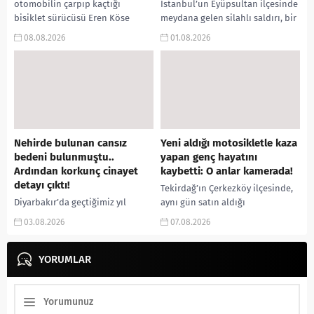
otomobilin çarpıp kaçtığı
İstanbul’un Eyüpsultan ilçesinde
bisiklet sürücüsü Eren Köse
meydana gelen silahlı saldırı, bir
yaşamını yitirdi. Olay yerinden
kişinin yaşamını yitirmesi ve üç
08.08.2026
01.08.2026
kaçan sürücü, jandarmanın
kişinin yaralanmasıyla
güvenlik kamerası ve...
sonuçlandı. Oto galerisine ateş
açan...
Nehirde bulunan cansız
Yeni aldığı motosikletle kaza
bedeni bulunmuştu..
yapan genç hayatını
Ardından korkunç cinayet
kaybetti: O anlar kamerada!
detayı çıktı!
Tekirdağ’ın Çerkezköy ilçesinde,
Diyarbakır’da geçtiğimiz yıl
aynı gün satın aldığı
kaybolduktan günler sonra Dicle
motosikletle kaza yapan 22
03.08.2026
07.08.2026
Nehri’nde cansız bedeni bulunan
yaşındaki genç sürücü,
48 yaşındaki Sedat Karagöz’ün
kaldırıldığı hastanede yaşamını
ölümüne ilişkin yürütülen
YORUMLAR
yitirdi. Feci kaza...
soruşturmada önemli...