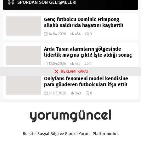
SPORDAN SON GELİŞMELER!
Genç futbolcu Dominic Frimpong
silahlı saldırıda hayatını kaybetti!
14.04.2026
454
0
Arda Turan alarmların gölgesinde
liderlik maçına çıktı! İşte aldığı sonuç
13.04.2026
475
0
REKLAMI KAPAT
Onlyfans fenomeni model kendisine
para gönderen futbolcuları ifşa etti!
26.03.2026
543
0
Bu site 'Sosyal Bilgi ve Güncel Yorum' Platformudur.