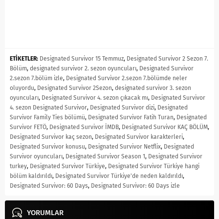
ETİKETLER:
Designated Survivor 15 Temmuz
,
Designated Survivor 2 Sezon 7.
Bölüm
,
designated survivor 2. sezon oyuncuları
,
Designated Survivor
2.sezon 7.bölüm izle
,
Designated Survivor 2.sezon 7.bölümde neler
oluyordu
,
Designated Survivor 2Sezon
,
designated survivor 3. sezon
oyuncuları
,
Designated Survivor 4. sezon çıkacak mı
,
Designated Survivor
4. sezon Designated Survivor
,
Designated Survivor dizi
,
Designated
Survivor Family Ties bölümü
,
Designated Survivor Fatih Turan
,
Designated
Survivor FETÖ
,
Designated Survivor İMDB
,
Designated Survivor KAÇ BÖLÜM
,
Designated Survivor kaç sezon
,
Designated Survivor karakterleri
,
Designated Survivor konusu
,
Designated Survivor Netflix
,
Designated
Survivor oyuncuları
,
Designated Survivor Season 1
,
Designated Survivor
turkey
,
Designated Survivor Türkiye
,
Designated Survivor Türkiye hangi
bölüm kaldırıldı
,
Designated Survivor Türkiye'de neden kaldırıldı
,
Designated Survivor: 60 Days
,
Designated Survivor: 60 Days izle
YORUMLAR