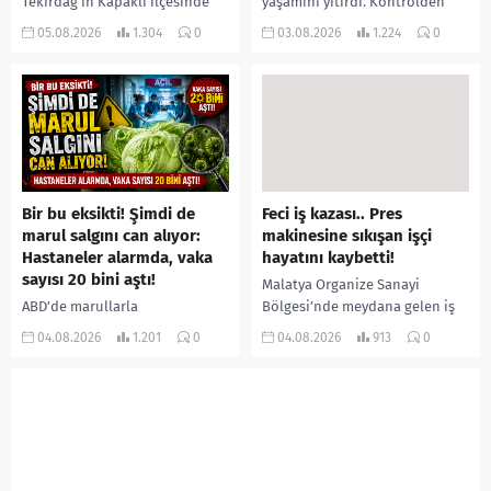
Tekirdağ’ın Kapaklı ilçesinde
yaşamını yitirdi. Kontrolden
bir kişiyi, arkadaşının eşiyle
çıkarak devrilen traktörün
05.08.2026
1.304
0
03.08.2026
1.224
0
ilişki yaşadığı iddiasıyla
altında kalan Raşit Taşkın ile
ormanlık alana götürerek zorla
eşi Fatma...
kadın kıyafetleri giydirdiği,
özür videosu çektirip...
Bir bu eksikti! Şimdi de
Feci iş kazası.. Pres
marul salgını can alıyor:
makinesine sıkışan işçi
Hastaneler alarmda, vaka
hayatını kaybetti!
sayısı 20 bini aştı!
Malatya Organize Sanayi
ABD’de marullarla
Bölgesi’nde meydana gelen iş
ilişkilendirilen siklospora
kazasında, pres makinesine
04.08.2026
1.201
0
04.08.2026
913
0
salgını büyümeye devam ediyor.
sıkışan 46 yaşındaki işçi
İlk can kayıplarının yaşandığı
Amanullah Seferbay yaşamını
salgında vaka sayısının 20 bini
yitirdi. Olayla ilgili...
aştığı belirtilirken, sağlık...