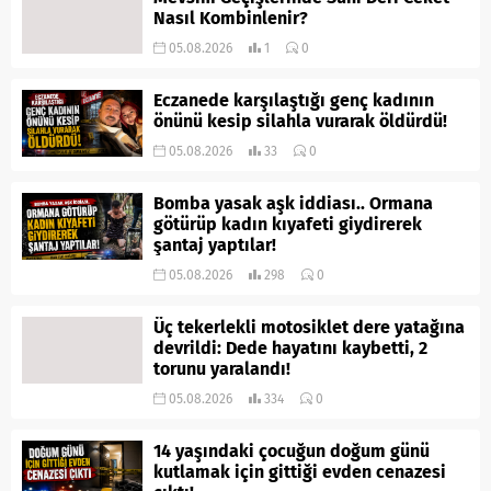
Nasıl Kombinlenir?
05.08.2026
1
0
Eczanede karşılaştığı genç kadının
önünü kesip silahla vurarak öldürdü!
05.08.2026
33
0
Bomba yasak aşk iddiası.. Ormana
götürüp kadın kıyafeti giydirerek
şantaj yaptılar!
05.08.2026
298
0
Üç tekerlekli motosiklet dere yatağına
devrildi: Dede hayatını kaybetti, 2
torunu yaralandı!
05.08.2026
334
0
14 yaşındaki çocuğun doğum günü
kutlamak için gittiği evden cenazesi