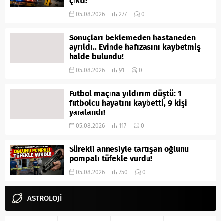
çıktı!
05.08.2026
277
0
Sonuçları beklemeden hastaneden
ayrıldı.. Evinde hafızasını kaybetmiş
halde bulundu!
05.08.2026
91
0
Futbol maçına yıldırım düştü: 1
futbolcu hayatını kaybetti, 9 kişi
yaralandı!
05.08.2026
117
0
Sürekli annesiyle tartışan oğlunu
pompalı tüfekle vurdu!
05.08.2026
750
0
ASTROLOJİ