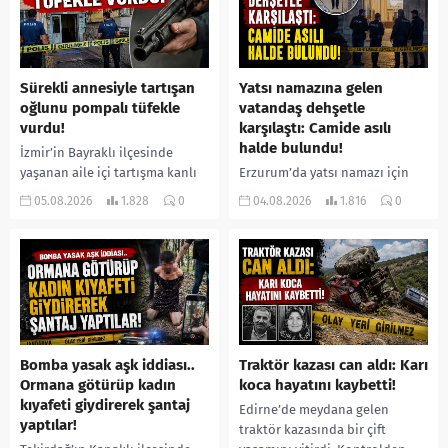
Sürekli annesiyle tartışan
Yatsı namazına gelen
oğlunu pompalı tüfekle
vatandaş dehşetle
vurdu!
karşılaştı: Camide asılı
halde bulundu!
İzmir’in Bayraklı ilçesinde
yaşanan aile içi tartışma kanlı
Erzurum’da yatsı namazı için
bitti. İddiaya göre, uzun süredir
camiye gelen bir vatandaş,
05.08.2026
1.828
0
04.08.2026
1.816
0
annesiyle tartışmalar yaşadığı
içeride bir kişiyi asılı halde
öne sürülen 33 yaşındaki...
buldu. İhbar üzerine olay
yerine sevk edilen...
Bomba yasak aşk iddiası..
Traktör kazası can aldı: Karı
Ormana götürüp kadın
koca hayatını kaybetti!
kıyafeti giydirerek şantaj
Edirne’de meydana gelen
yaptılar!
traktör kazasında bir çift