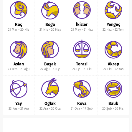
Koç
Boğa
İkizler
Yengeç
21 Mar
-
20 Nis
21 Nis
-
20 May
21 May
-
21 Haz
22 Haz
-
22 Tem
Aslan
Başak
Terazi
Akrep
23 Tem
-
23 Ağu
24 Ağu
-
23 Eyl
24 Eyl
-
23 Eki
24 Eki
-
22 Kas
Yay
Oğlak
Kova
Balık
23 Kas
-
21 Ara
22 Ara
-
20 Oca
21 Oca
-
19 Şub
20 Şub
-
20 Mar