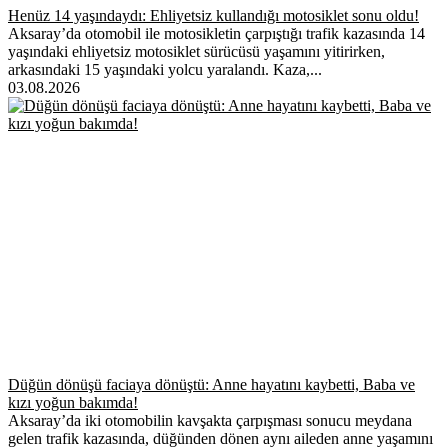
Henüz 14 yaşındaydı: Ehliyetsiz kullandığı motosiklet sonu oldu!
Aksaray’da otomobil ile motosikletin çarpıştığı trafik kazasında 14
yaşındaki ehliyetsiz motosiklet sürücüsü yaşamını yitirirken,
arkasındaki 15 yaşındaki yolcu yaralandı. Kaza,...
03.08.2026
Düğün dönüşü faciaya dönüştü: Anne hayatını kaybetti, Baba ve
kızı yoğun bakımda!
Aksaray’da iki otomobilin kavşakta çarpışması sonucu meydana
gelen trafik kazasında, düğünden dönen aynı aileden anne yaşamını