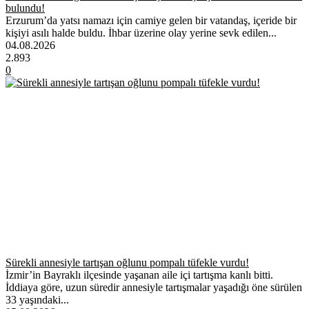
bulundu!
Erzurum’da yatsı namazı için camiye gelen bir vatandaş, içeride bir
kişiyi asılı halde buldu. İhbar üzerine olay yerine sevk edilen...
04.08.2026
2.893
0
Sürekli annesiyle tartışan oğlunu pompalı tüfekle vurdu!
İzmir’in Bayraklı ilçesinde yaşanan aile içi tartışma kanlı bitti.
İddiaya göre, uzun süredir annesiyle tartışmalar yaşadığı öne sürülen
33 yaşındaki...