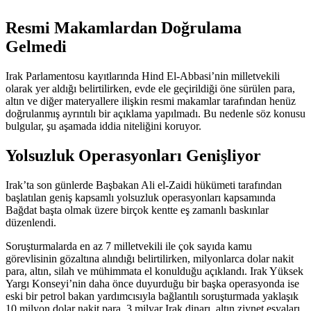
Resmi Makamlardan Doğrulama
Gelmedi
Irak Parlamentosu kayıtlarında Hind El-Abbasi’nin milletvekili
olarak yer aldığı belirtilirken, evde ele geçirildiği öne sürülen para,
altın ve diğer materyallere ilişkin resmi makamlar tarafından henüz
doğrulanmış ayrıntılı bir açıklama yapılmadı. Bu nedenle söz konusu
bulgular, şu aşamada iddia niteliğini koruyor.
Yolsuzluk Operasyonları Genişliyor
Irak’ta son günlerde Başbakan Ali el-Zaidi hükümeti tarafından
başlatılan geniş kapsamlı yolsuzluk operasyonları kapsamında
Bağdat başta olmak üzere birçok kentte eş zamanlı baskınlar
düzenlendi.
Soruşturmalarda en az 7 milletvekili ile çok sayıda kamu
görevlisinin gözaltına alındığı belirtilirken, milyonlarca dolar nakit
para, altın, silah ve mühimmata el konulduğu açıklandı. Irak Yüksek
Yargı Konseyi’nin daha önce duyurduğu bir başka operasyonda ise
eski bir petrol bakan yardımcısıyla bağlantılı soruşturmada yaklaşık
10 milyon dolar nakit para, 3 milyar Irak dinarı, altın ziynet eşyaları,