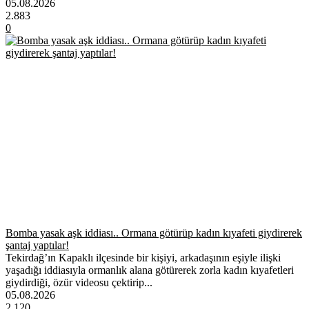
05.08.2026
2.883
0
Bomba yasak aşk iddiası.. Ormana götürüp kadın kıyafeti giydirerek
şantaj yaptılar!
Tekirdağ’ın Kapaklı ilçesinde bir kişiyi, arkadaşının eşiyle ilişki
yaşadığı iddiasıyla ormanlık alana götürerek zorla kadın kıyafetleri
giydirdiği, özür videosu çektirip...
05.08.2026
2.120