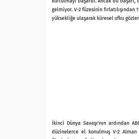
kurtulmayı başardı. Ancak bu başarı, 
gelmiyor. V-2 füzesinin fırlatılışından 
yüksekliğe ulaşarak küresel ufku
gözle
İkinci Dünya Savaşı’nın ardından AB
düzinelerce el konulmuş V-2 Alman f