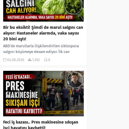
Bir bu eksikti! Şimdi de marul salgını can
alıyor: Hastaneler alarmda, vaka sayısı
20 bini aştı!
ABD’de marullarla ilişkilendirilen siklospora
salgını büyümeye devam ediyor. İlk can
kayıplarının yaşandığı salgında vaka sayısının
04.08.2026
1.263
0
20 bini aştığı belirtilirken, sağlık...
Feci iş kazası.. Pres makinesine sıkışan
işçi hayatını kaybetti!