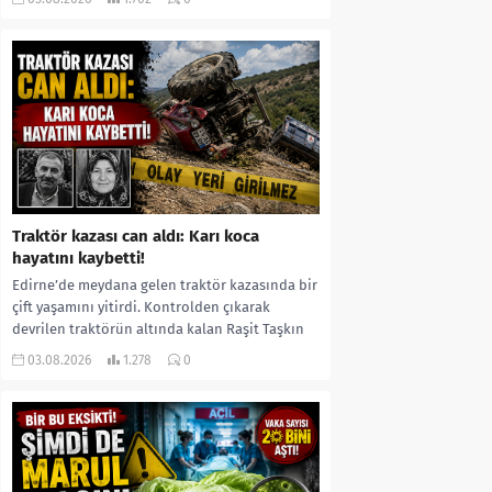
kıyafetleri giydirdiği, özür videosu çektirip...
Traktör kazası can aldı: Karı koca
hayatını kaybetti!
Edirne’de meydana gelen traktör kazasında bir
çift yaşamını yitirdi. Kontrolden çıkarak
devrilen traktörün altında kalan Raşit Taşkın
ile eşi Fatma...
03.08.2026
1.278
0