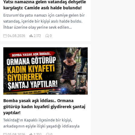
Yatsı namazına gelen vatandaş dehşetle
karşılaştı: Camide asılı halde bulundu!
Erzurum’da yatsı namazı için camiye gelen bir
vatandaş, içeride bir kişiyi asılı halde buldu.
İhbar üzerine olay yerine sevk edilen...
04.08.2026
2.172
0
Bomba yasak aşk iddiası.. Ormana
götürüp kadın kıyafeti giydirerek şantaj
yaptılar!
Tekirdağ’ın Kapaklı ilçesinde bir kişiyi,
arkadaşının eşiyle ilişki yaşadığı iddiasıyla
ormanlık alana götürerek zorla kadın
05.08.2026
1.702
0