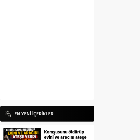
EN YENİ İÇERİKLER
Komşusunu öldürüp
evini ve aracını ateşe