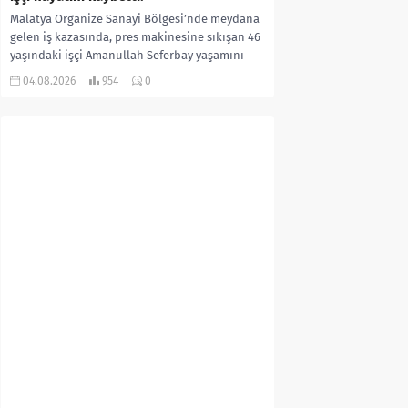
Malatya Organize Sanayi Bölgesi’nde meydana
gelen iş kazasında, pres makinesine sıkışan 46
yaşındaki işçi Amanullah Seferbay yaşamını
yitirdi. Olayla ilgili...
04.08.2026
954
0