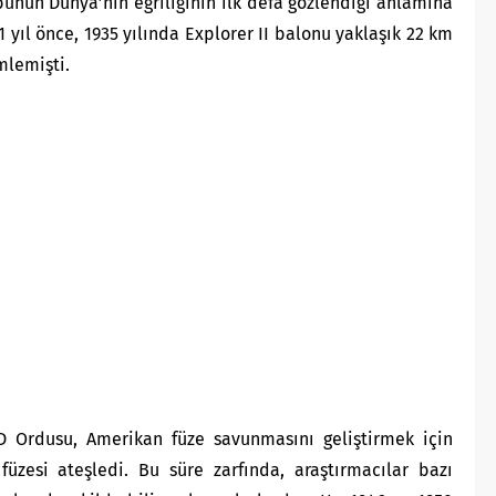
bunun Dünya’nın eğriliğinin ilk defa gözlendiği anlamına
11 yıl önce, 1935 yılında Explorer II balonu yaklaşık 22 km
mlemişti.
D Ordusu, Amerikan füze savunmasını geliştirmek için
üzesi ateşledi. Bu süre zarfında, araştırmacılar bazı