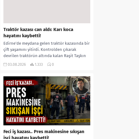
Traktör kazası can aldı: Karı koca
hayatını kaybetti!
Edirne’de meydana gelen traktör kazasında bir
çift yaşamını yitirdi. Kontrolden çıkarak
devrilen traktörün altında kalan Raşit Taşkın
ile eşi Fatma...
03.08.2026
1.333
0
Feci iş kazası.. Pres makinesine sıkışan
işçi hayatını kaybetti!