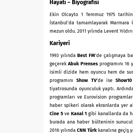
Hayatı – Biyografisi
Ekin Olcayto 1 Temmuz 1975 tarihind
İstanbul’da tamamlayarak Marmara Ün
mezun oldu. 2011 yılında Levent Yıldırı
Kariyeri
1993 yılında
Best FM
’de çalışmaya ba
geçerek
Abuk Prenses
programını 16 
isimli dizide hem oyuncu hem de sun
programını
Show TV
’de ise
Show10
tiyatrosunda oyunculuk yaptı. Ardın
programları ve Eurovision programla
haber spikeri olarak ekranlarda yer a
Cine 5
ve
Kanal 1
gibi kanallarda da h
burada ana haber bülteninin sunuculu
2016 yılında
CNN Türk
kanalına geçiş y