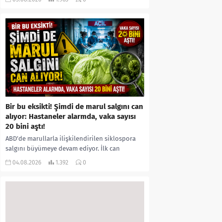
kıyafetleri giydirdiği, özür videosu çektirip...
Bir bu eksikti! Şimdi de marul salgını can
alıyor: Hastaneler alarmda, vaka sayısı
20 bini aştı!
ABD’de marullarla ilişkilendirilen siklospora
salgını büyümeye devam ediyor. İlk can
kayıplarının yaşandığı salgında vaka sayısının
04.08.2026
1.392
0
20 bini aştığı belirtilirken, sağlık...