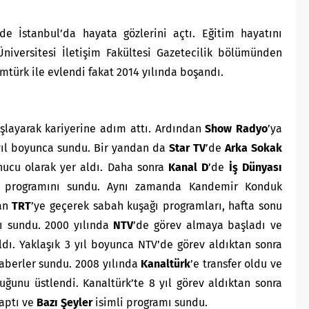
e İstanbul’da hayata gözlerini açtı. Eğitim hayatını
iversitesi İletişim Fakültesi Gazetecilik bölümünden
mtürk ile evlendi fakat 2014 yılında boşandı.
şlayarak kariyerine adım attı. Ardından
Show Radyo
’ya
yıl boyunca sundu. Bir yandan da
Star TV
’de
Arka Sokak
ucu olarak yer aldı. Daha sonra
Kanal D
’de
İş Dünyası
programını sundu. Aynı zamanda Kandemir Konduk
dan
TRT
’ye geçerek sabah kuşağı programları, hafta sonu
rı sundu. 2000 yılında
NTV
’de görev almaya başladı ve
ldı. Yaklaşık 3 yıl boyunca NTV’de görev aldıktan sonra
aberler sundu. 2008 yılında
Kanaltürk
’e transfer oldu ve
ğunu üstlendi. Kanaltürk’te 8 yıl görev aldıktan sonra
aptı ve
Bazı Şeyler
isimli programı sundu.