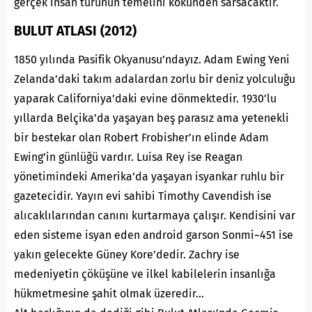
gerçek insan türünün temelini kökünden sarsacaktır.
BULUT ATLASI (2012)
1850 yılında Pasifik Okyanusu’ndayız. Adam Ewing Yeni
Zelanda’daki takım adalardan zorlu bir deniz yolculuğu
yaparak Californiya’daki evine dönmektedir. 1930’lu
yıllarda Belçika’da yaşayan beş parasız ama yetenekli
bir bestekar olan Robert Frobisher’ın elinde Adam
Ewing’in günlüğü vardır. Luisa Rey ise Reagan
yönetimindeki Amerika’da yaşayan isyankar ruhlu bir
gazetecidir. Yayın evi sahibi Timothy Cavendish ise
alıcaklılarından canını kurtarmaya çalışır. Kendisini var
eden sisteme isyan eden android garson Sonmi~451 ise
yakın gelecekte Güney Kore’dedir. Zachry ise
medeniyetin çöküşüne ve ilkel kabilelerin insanlığa
hükmetmesine şahit olmak üzeredir…