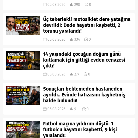
05.08.2026
298
0
Üç tekerlekli motosiklet dere yatağına
devrildi: Dede hayatını kaybetti, 2
torunu yaralandı!
05.08.2026
334
0
14 yaşındaki çocuğun doğum günü
kutlamak için gittiği evden cenazesi
çıktı!
05.08.2026
277
0
Sonuçları beklemeden hastaneden
ayrıldı.. Evinde hafızasını kaybetmiş
halde bulundu!
05.08.2026
91
0
Futbol maçına yıldırım düştü: 1
futbolcu hayatını kaybetti, 9 kişi
yaralandı!