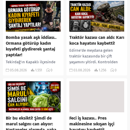
yerine sevk edilen...
Bomba yasak aşk iddiası..
Traktör kazası can aldı: Karı
Ormana götürüp kadın
koca hayatını kaybetti!
kıyafeti giydirerek şantaj
Edirne’de meydana gelen
yaptılar!
traktör kazasında bir çift
Tekirdağ’ın Kapaklı ilçesinde
yaşamını yitirdi. Kontrolden
bir kişiyi, arkadaşının eşiyle
çıkarak devrilen traktörün
05.08.2026
1.551
0
03.08.2026
1.256
0
ilişki yaşadığı iddiasıyla
altında kalan Raşit Taşkın ile
ormanlık alana götürerek zorla
eşi Fatma...
kadın kıyafetleri giydirdiği,
özür videosu çektirip...
Bir bu eksikti! Şimdi de
Feci iş kazası.. Pres
marul salgını can alıyor:
makinesine sıkışan işçi
Hastaneler alarmda, vaka
hayatını kaybetti!