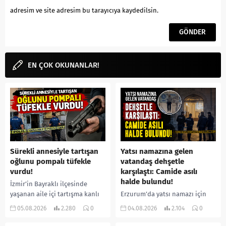
adresim ve site adresim bu tarayıcıya kaydedilsin.
EN ÇOK OKUNANLAR!
Sürekli annesiyle tartışan
Yatsı namazına gelen
oğlunu pompalı tüfekle
vatandaş dehşetle
vurdu!
karşılaştı: Camide asılı
halde bulundu!
İzmir’in Bayraklı ilçesinde
yaşanan aile içi tartışma kanlı
Erzurum’da yatsı namazı için
bitti. İddiaya göre, uzun süredir
camiye gelen bir vatandaş,
05.08.2026
2.280
0
04.08.2026
2.104
0
annesiyle tartışmalar yaşadığı
içeride bir kişiyi asılı halde
öne sürülen 33 yaşındaki...
buldu. İhbar üzerine olay