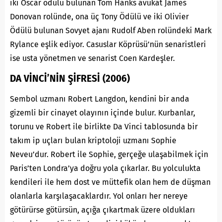
iki Oscar ödülü bulunan Tom Hanks avukat James
Donovan rolünde, ona üç Tony Ödülü ve iki Olivier
Ödülü bulunan Sovyet ajanı Rudolf Aben rolündeki Mark
Rylance eşlik ediyor. Casuslar Köprüsü’nün senaristleri
ise usta yönetmen ve senarist Coen Kardeşler.
DA VİNCİ’NİN ŞİFRESİ (2006)
Sembol uzmanı Robert Langdon, kendini bir anda
gizemli bir cinayet olayının içinde bulur. Kurbanlar,
torunu ve Robert ile birlikte Da Vinci tablosunda bir
takım ip uçları bulan kriptoloji uzmanı Sophie
Neveu’dur. Robert ile Sophie, gerçeğe ulaşabilmek için
Paris’ten Londra’ya doğru yola çıkarlar. Bu yolculukta
kendileri ile hem dost ve müttefik olan hem de düşman
olanlarla karşılaşacaklardır. Yol onları her nereye
götürürse götürsün, açığa çıkartmak üzere oldukları