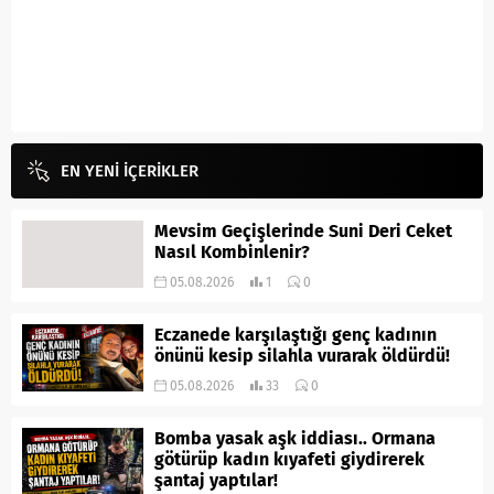
EN YENİ İÇERİKLER
Mevsim Geçişlerinde Suni Deri Ceket
Nasıl Kombinlenir?
05.08.2026
1
0
Eczanede karşılaştığı genç kadının
önünü kesip silahla vurarak öldürdü!
05.08.2026
33
0
Bomba yasak aşk iddiası.. Ormana
götürüp kadın kıyafeti giydirerek
şantaj yaptılar!