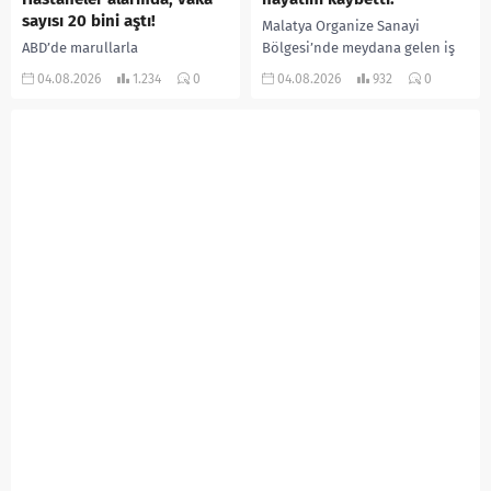
sayısı 20 bini aştı!
Malatya Organize Sanayi
ABD’de marullarla
Bölgesi’nde meydana gelen iş
ilişkilendirilen siklospora
kazasında, pres makinesine
04.08.2026
1.234
0
04.08.2026
932
0
salgını büyümeye devam ediyor.
sıkışan 46 yaşındaki işçi
İlk can kayıplarının yaşandığı
Amanullah Seferbay yaşamını
salgında vaka sayısının 20 bini
yitirdi. Olayla ilgili...
aştığı belirtilirken, sağlık...