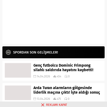
SPORDAN SON GELİŞMELER!
Genç futbolcu Dominic Frimpong
silahlı saldırıda hayatını kaybetti!
14.04.2026
454
0
Arda Turan alarmların gölgesinde
liderlik maçına çıktı! İşte aldığı sonuç
13.04.2026
475
0
REKLAMI KAPAT