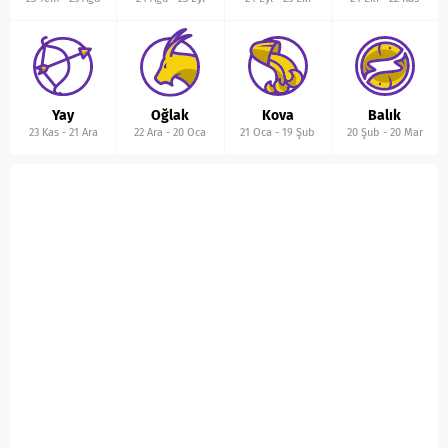
Yay
Oğlak
Kova
Balık
23 Kas
-
21 Ara
22 Ara
-
20 Oca
21 Oca
-
19 Şub
20 Şub
-
20 Mar