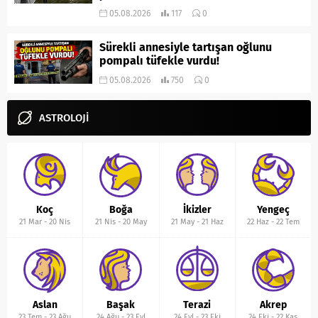
05.08.2026
117
0
Sürekli annesiyle tartışan oğlunu
pompalı tüfekle vurdu!
05.08.2026
750
0
ASTROLOJİ
Koç
Boğa
İkizler
Yengeç
21 Mar
-
20 Nis
21 Nis
-
20 May
21 May
-
21 Haz
22 Haz
-
22 Tem
Aslan
Başak
Terazi
Akrep
23 Tem
-
23 Ağu
24 Ağu
-
23 Eyl
24 Eyl
-
23 Eki
24 Eki
-
22 Kas