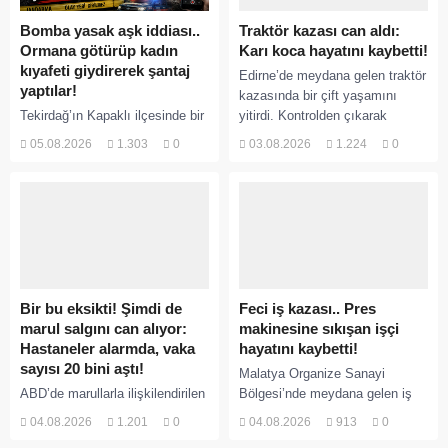
Bomba yasak aşk iddiası..
Traktör kazası can aldı:
Ormana götürüp kadın
Karı koca hayatını kaybetti!
kıyafeti giydirerek şantaj
Edirne’de meydana gelen traktör
yaptılar!
kazasında bir çift yaşamını
Tekirdağ’ın Kapaklı ilçesinde bir
yitirdi. Kontrolden çıkarak
kişiyi, arkadaşının eşiyle ilişki
devrilen traktörün altında kalan
05.08.2026
1.303
0
03.08.2026
1.224
0
yaşadığı iddiasıyla ormanlık
Raşit Taşkın ile eşi Fatma...
alana götürerek zorla kadın
kıyafetleri giydirdiği, özür
videosu çektirip...
Bir bu eksikti! Şimdi de
Feci iş kazası.. Pres
marul salgını can alıyor:
makinesine sıkışan işçi
Hastaneler alarmda, vaka
hayatını kaybetti!
sayısı 20 bini aştı!
Malatya Organize Sanayi
ABD’de marullarla ilişkilendirilen
Bölgesi’nde meydana gelen iş
siklospora salgını büyümeye
kazasında, pres makinesine
04.08.2026
1.201
0
04.08.2026
913
0
devam ediyor. İlk can
sıkışan 46 yaşındaki işçi