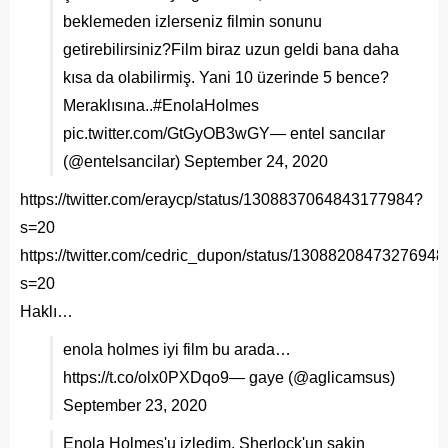
beklemeden izlerseniz filmin sonunu
getirebilirsiniz?Film biraz uzun geldi bana daha
kısa da olabilirmiş. Yani 10 üzerinde 5 bence?
Meraklısına..
#EnolaHolmes
pic.twitter.com/GtGyOB3wGY
— entel sancılar
(@entelsancilar)
September 24, 2020
https://twitter.com/eraycp/status/1308837064843177984?
s=20
https://twitter.com/cedric_dupon/status/1308820847327694
s=20
Haklı…
enola holmes iyi film bu arada…
https://t.co/olx0PXDqo9
— gaye (@aglicamsus)
September 23, 2020
Enola Holmes'u izledim. Sherlock'un sakin