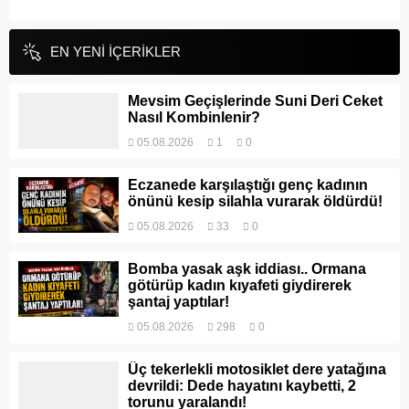
EN YENİ İÇERİKLER
Mevsim Geçişlerinde Suni Deri Ceket
Nasıl Kombinlenir?
05.08.2026
1
0
Eczanede karşılaştığı genç kadının
önünü kesip silahla vurarak öldürdü!
05.08.2026
33
0
Bomba yasak aşk iddiası.. Ormana
götürüp kadın kıyafeti giydirerek
şantaj yaptılar!
05.08.2026
298
0
Üç tekerlekli motosiklet dere yatağına
devrildi: Dede hayatını kaybetti, 2
torunu yaralandı!