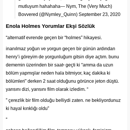
mutluyum hahahaha— Nym, The (Very Much)
Bovvered (@Nymley_Quinn)
September 23, 2020
Enola Holmes Yorumlar Ekşi Sözlük
“alternatif evrende geçen bir “
holmes
” hikayesi.
inanılmaz yoğun ve yorgun geçen bir günün ardından
henry’i göreyim de yorgunluğum gitsin diye açtım. bunu
dememin üzerinden bir saat
geçti ki “amma da uzun
*
bölüm yapmışlar neden hala bitmiyor, kaç dakika ki
bölümleri” derken 2 saat olduğunu görünce jeton düştü.
yarısını dizi, yarısını film olarak izledim. “
” çerezlik bir film olduğu belliydi zaten. ne bekliyordunuz
ki hayal kırıklığı oldu”
“