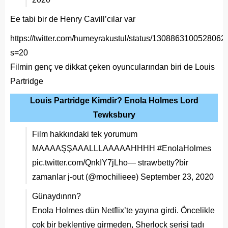
Ee tabi bir de Henry Cavill’cılar var
https://twitter.com/humeyrakustul/status/130886310052806
s=20
Filmin genç ve dikkat çeken oyuncularından biri de Louis
Partridge
Louis Partridge Kimdir? Enola Holmes Lord
Tewksbury
Film hakkındaki tek yorumum
MAAAAŞŞAAALLLAAAAAHHHH
#EnolaHolmes
pic.twitter.com/QnkIY7jLho
— strawbetty?bir
zamanlar j-out (@mochilieee)
September 23, 2020
Günaydınnn?
Enola Holmes dün Netflix’te yayına girdi. Öncelikle
çok bir beklentiye girmeden, Sherlock serisi tadı