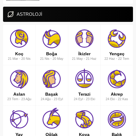
ASTROLOJİ
Koç
Boğa
İkizler
Yengeç
21 Mar
-
20 Nis
21 Nis
-
20 May
21 May
-
21 Haz
22 Haz
-
22 Tem
Aslan
Başak
Terazi
Akrep
23 Tem
-
23 Ağu
24 Ağu
-
23 Eyl
24 Eyl
-
23 Eki
24 Eki
-
22 Kas
Yay
Oğlak
Kova
Balık