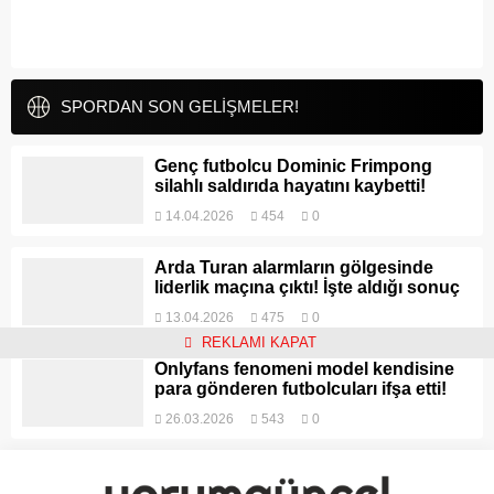
SPORDAN SON GELİŞMELER!
Genç futbolcu Dominic Frimpong
silahlı saldırıda hayatını kaybetti!
14.04.2026
454
0
Arda Turan alarmların gölgesinde
liderlik maçına çıktı! İşte aldığı sonuç
13.04.2026
475
0
REKLAMI KAPAT
Onlyfans fenomeni model kendisine
para gönderen futbolcuları ifşa etti!
26.03.2026
543
0