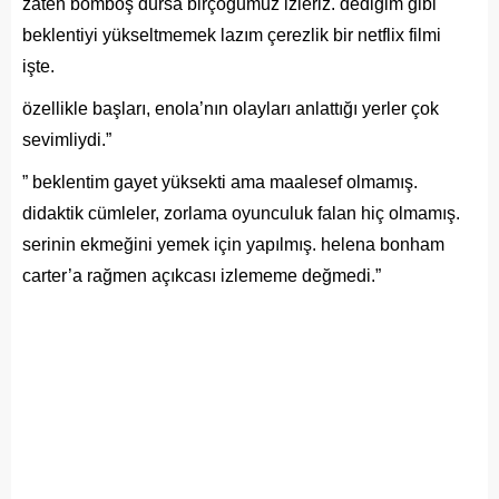
zaten bomboş dursa birçoğumuz izleriz. dediğim gibi
beklentiyi yükseltmemek lazım çerezlik bir netflix filmi
işte.
özellikle başları, enola’nın olayları anlattığı yerler çok
sevimliydi.”
” beklentim gayet yüksekti ama maalesef olmamış.
didaktik cümleler, zorlama oyunculuk falan hiç olmamış.
serinin ekmeğini yemek için yapılmış. helena bonham
carter’a rağmen açıkcası izlememe değmedi.”