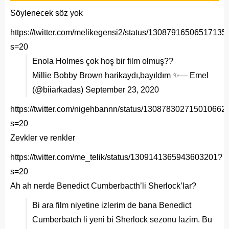
Söylenecek söz yok
https://twitter.com/melikegensi2/status/13087916506517135
s=20
Enola Holmes çok hoş bir film olmuş??
Millie Bobby Brown harikaydı,bayıldım ✨— Emel
(@biiarkadas)
September 23, 2020
https://twitter.com/nigehbannn/status/130878302715010662
s=20
Zevkler ve renkler
https://twitter.com/me_telik/status/1309141365943603201?
s=20
Ah ah nerde Benedict Cumberbacth’li Sherlock’lar?
Bi ara film niyetine izlerim de bana Benedict
Cumberbatch li yeni bi Sherlock sezonu lazim. Bu