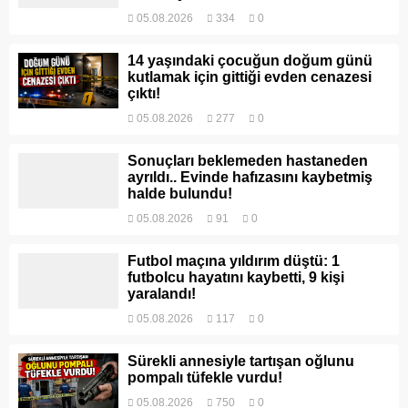
05.08.2026
334
0
14 yaşındaki çocuğun doğum günü
kutlamak için gittiği evden cenazesi
çıktı!
05.08.2026
277
0
Sonuçları beklemeden hastaneden
ayrıldı.. Evinde hafızasını kaybetmiş
halde bulundu!
05.08.2026
91
0
Futbol maçına yıldırım düştü: 1
futbolcu hayatını kaybetti, 9 kişi
yaralandı!
05.08.2026
117
0
Sürekli annesiyle tartışan oğlunu
pompalı tüfekle vurdu!
05.08.2026
750
0