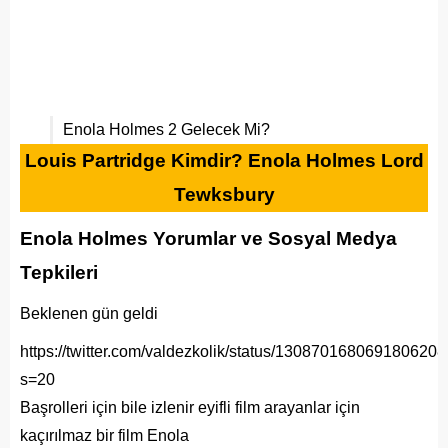
Enola Holmes 2 Gelecek Mi?
Louis Partridge Kimdir? Enola Holmes Lord
Tewksbury
Enola Holmes Yorumlar ve Sosyal Medya
Tepkileri
Beklenen gün geldi
https://twitter.com/valdezkolik/status/1308701680691806208
s=20
Başrolleri için bile izlenir eyifli film arayanlar için
kaçırılmaz bir film Enola