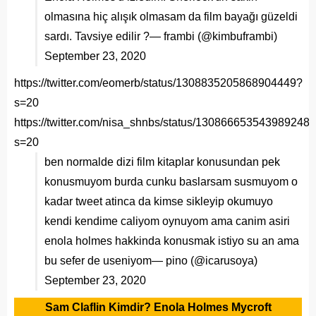
olmasına hiç alışık olmasam da film bayağı güzeldi
sardı. Tavsiye edilir ?— frambi (@kimbuframbi)
September 23, 2020
https://twitter.com/eomerb/status/1308835205868904449?
s=20
https://twitter.com/nisa_shnbs/status/130866653543989248
s=20
ben normalde dizi film kitaplar konusundan pek
konusmuyom burda cunku baslarsam susmuyom o
kadar tweet atinca da kimse sikleyip okumuyo
kendi kendime caliyom oynuyom ama canim asiri
enola holmes hakkinda konusmak istiyo su an ama
bu sefer de useniyom— pino (@icarusoya)
September 23, 2020
Sam Claflin Kimdir? Enola Holmes Mycroft