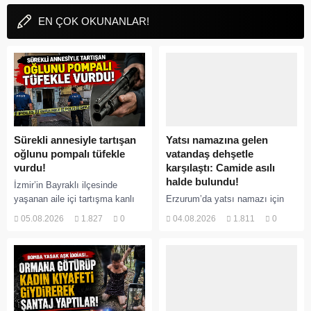
EN ÇOK OKUNANLAR!
Sürekli annesiyle tartışan
Yatsı namazına gelen
oğlunu pompalı tüfekle
vatandaş dehşetle
vurdu!
karşılaştı: Camide asılı
halde bulundu!
İzmir’in Bayraklı ilçesinde
yaşanan aile içi tartışma kanlı
Erzurum’da yatsı namazı için
bitti. İddiaya göre, uzun süredir
camiye gelen bir vatandaş,
05.08.2026
1.827
0
04.08.2026
1.811
0
annesiyle tartışmalar yaşadığı
içeride bir kişiyi asılı halde
öne sürülen 33 yaşındaki...
buldu. İhbar üzerine olay yerine
sevk edilen...