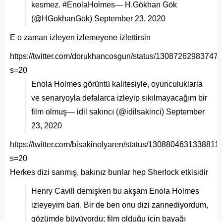
kesmez.
#EnolaHolmes
— H.Gökhan Gök
(@HGokhanGok)
September 23, 2020
E o zaman izleyen izlemeyene izlettirsin
https://twitter.com/dorukhancosgun/status/13087262983747
s=20
Enola Holmes görüntü kalitesiyle, oyunculuklarla
ve senaryoyla defalarca izleyip sıkılmayacağım bir
film olmuş— idil sakıncı (@idilsakinci)
September
23, 2020
https://twitter.com/bisakinolyaren/status/130880463133881
s=20
Herkes dizi sanmış, bakınız bunlar hep Sherlock etkisidir
Henry Cavill demişken bu akşam Enola Holmes
izleyeyim bari. Bir de ben onu dizi zannediyordum,
gözümde büyüyordu; film olduğu için bayağı