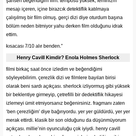
şahsen beğendiğim film. temposu yüksek, feminizm
mesajı içeren, içine birazcık detektiflik katılmaya
çalışılmış bir film olmuş. gerçi dizi diye oturdum başına
bölüm neden bitmiyor yahu derken film olduğunu idrak
ettim.
kısacası 7/10 alır benden.”
Henry Cavill Kimdir? Enola Holmes Sherlock
filmi birkaç saat önce izledim ve beğendiğimi
söyleyebilirim. çerezlik dizi ve filmlere bayılan birisi
olarak beni sardı açıkçası. sherlock izliyormuş gibi yüksek
bir beklentiye girmeyip, çetrefilli bir dedektiflik hikayesi
izlemeyi ümit etmiyorsanız beğenirsiniz. fragmanı zaten
‘ben çerezliğim’ diye bağırıyordu. yer yer güldürdü, yer yer
merak ettirdi. klasik bir son olduğunu da düşünmüyorum
açıkçası. millie’nin oyunculuğu çok iyiydi. henry cavill