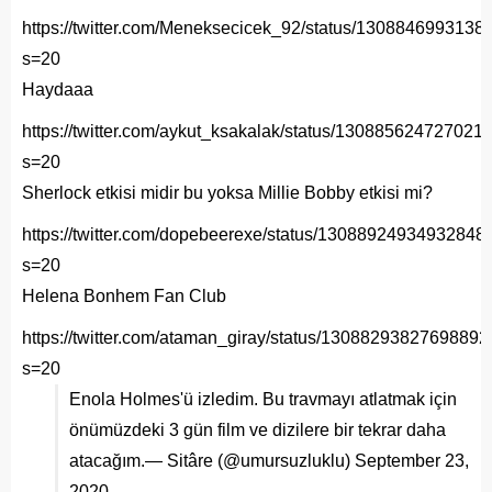
https://twitter.com/Meneksecicek_92/status/130884699313
s=20
Haydaaa
https://twitter.com/aykut_ksakalak/status/130885624727021
s=20
Sherlock etkisi midir bu yoksa Millie Bobby etkisi mi?
https://twitter.com/dopebeerexe/status/13088924934932848
s=20
Helena Bonhem Fan Club
https://twitter.com/ataman_giray/status/1308829382769889
s=20
Enola Holmes'ü izledim. Bu travmayı atlatmak için
önümüzdeki 3 gün film ve dizilere bir tekrar daha
atacağım.— Sitâre (@umursuzluklu)
September 23,
2020