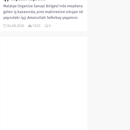
Malatya Organize Sanayi Bölgesi’nde meydana
gelen iş kazasında, pres makinesine sıkışan 46
yaşındaki işçi Amanullah Seferbay yaşamını
yitirdi. Olayla ilgili...
04.08.2026
1.033
0