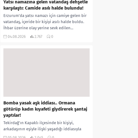
Yatsı namazına gelen vatandaş dehşetle
karşılaştı: Camide asılı halde bulundu!
Erzurum’da yatsı namazı için camiye gelen bir
vatandaş, içeride bir kişiyi asılı halde buldu.
İhbar üzerine olay yerine sevk edilen...
04.08.2026
2.767
0
Bomba yasak aşk iddiası.. Ormana
götürüp kadın kıyafeti giydirerek şantaj
yaptılar!
Tekirdağ’ın Kapaklı ilçesinde bir kişiyi,
arkadaşının eşiyle ilişki yaşadığı iddiasıyla
ormanlık alana götürerek zorla kadın
05.08.2026
2.045
0