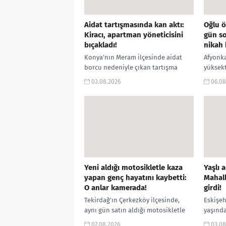
Aidat tartışmasında kan aktı:
Oğlu ö
Kiracı, apartman yöneticisini
gün so
bıçakladı!
nikah 
Konya’nın Meram ilçesinde aidat
Afyonka
borcu nedeniyle çıkan tartışma
yüksekt
kanlı sona erdi. Kiracı ile apartman
hastane
03.08.2026
06.08
yöneticisi arasında yaşanan
hayatın
anlaşmazlık sırasında apartman...
Y.E.Y.’
ortaya ç
Yeni aldığı motosikletle kaza
Yaşlı 
yapan genç hayatını kaybetti:
Mahall
O anlar kamerada!
girdi!
Tekirdağ’ın Çerkezköy ilçesinde,
Eskişeh
aynı gün satın aldığı motosikletle
yaşında
kaza yapan 22 yaşındaki genç
evinde 
07.08.2026
03.08