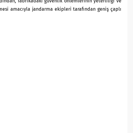
ından, fabrikadaki güvenlik önlemlerinin yeterliliği ve
mesi amacıyla jandarma ekipleri tarafından geniş çaplı