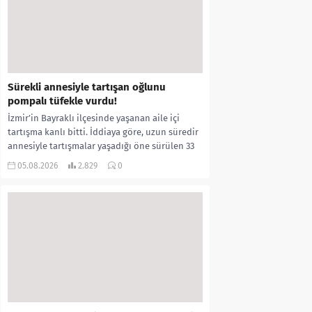
Sürekli annesiyle tartışan oğlunu
pompalı tüfekle vurdu!
İzmir’in Bayraklı ilçesinde yaşanan aile içi
tartışma kanlı bitti. İddiaya göre, uzun süredir
annesiyle tartışmalar yaşadığı öne sürülen 33
yaşındaki...
05.08.2026
2.829
0