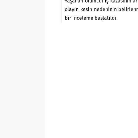
Yaşanan ölümcül iş kazasının ard
olayın kesin nedeninin belirlen
bir inceleme başlatıldı.