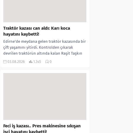
Traktör kazası can aldı: Karı koca
hayatını kaybetti!
Edirne’de meydana gelen traktör kazasında bir
çift yaşamını yitirdi. Kontrolden çıkarak
devrilen traktörün altında kalan Raşit Taşkın
ile eşi Fatma...
03.08.2026
1.345
0
Feci iş kazası.. Pres makinesine sıkışan
işçi hayatını kaybetti!