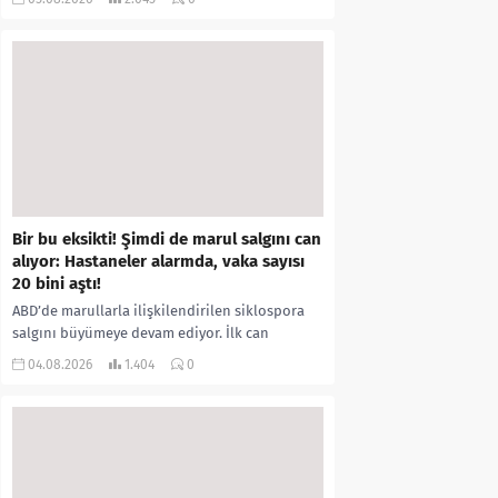
kıyafetleri giydirdiği, özür videosu çektirip...
Bir bu eksikti! Şimdi de marul salgını can
alıyor: Hastaneler alarmda, vaka sayısı
20 bini aştı!
ABD’de marullarla ilişkilendirilen siklospora
salgını büyümeye devam ediyor. İlk can
kayıplarının yaşandığı salgında vaka sayısının
04.08.2026
1.404
0
20 bini aştığı belirtilirken, sağlık...