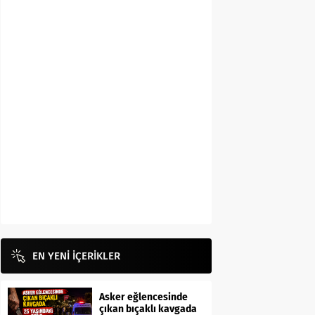
EN YENİ İÇERİKLER
Asker eğlencesinde
çıkan bıçaklı kavgada