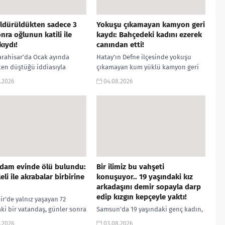
ldürüldükten sadece 3
Yokuşu çıkamayan kamyon geri
nra oğlunun katili ile
kaydı: Bahçedeki kadını ezerek
kıydı!
canından etti!
rahisar’da Ocak ayında
Hatay’ın Defne ilçesinde yokuşu
en düştüğü iddiasıyla
çıkamayan kum yüklü kamyon geri
ye kaldırıldıktan sonra
kayarak bir apartmanın bahçesine
.2026
04.08.2026
ı kaybeden 4 yaşındaki
uçtu. Bahçede incir toplayan 65
nin ölümünün cinayet olduğu
yaşındaki Sakine...
ıktı. JASAT’ın...
adam evinde ölü bulundu:
Bir ilimiz bu vahşeti
eli ile akrabalar birbirine
konuşuyor.. 19 yaşındaki kız
arkadaşını demir sopayla darp
edip kızgın kepçeyle yaktı!
ir’de yalnız yaşayan 72
ki bir vatandaş, günler sonra
Samsun’da 19 yaşındaki genç kadın,
ölü bulundu. Acı haberin
erkek arkadaşının kendisini
.2026
03.08.2026