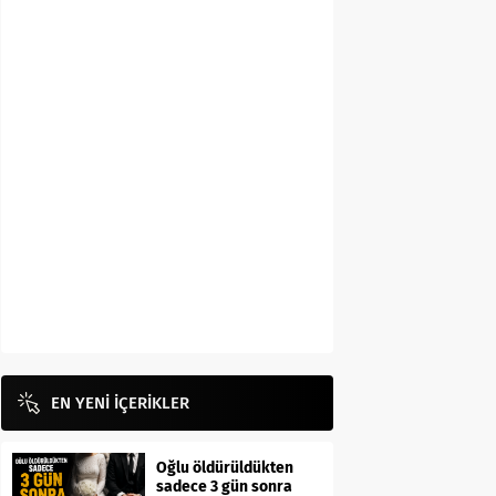
EN YENİ İÇERİKLER
Oğlu öldürüldükten
sadece 3 gün sonra