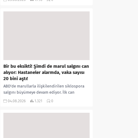
kıyafetleri giydirdiği, özür videosu çektirip...
Bir bu eksikti! Şimdi de marul salgını can
alıyor: Hastaneler alarmda, vaka sayısı
20 bini aştı!
ABD’de marullarla ilişkilendirilen siklospora
salgını büyümeye devam ediyor. İlk can
kayıplarının yaşandığı salgında vaka sayısının
04.08.2026
1.321
0
20 bini aştığı belirtilirken, sağlık...