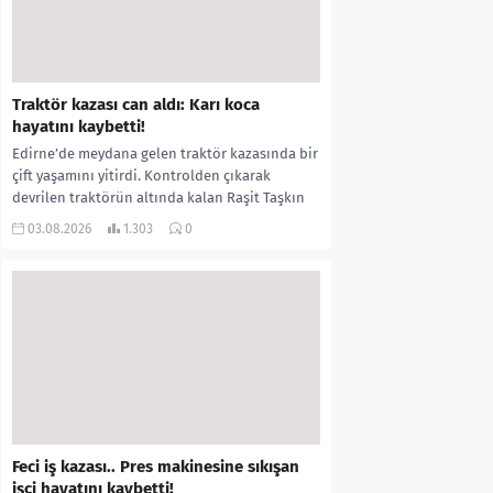
Traktör kazası can aldı: Karı koca
hayatını kaybetti!
Edirne’de meydana gelen traktör kazasında bir
çift yaşamını yitirdi. Kontrolden çıkarak
devrilen traktörün altında kalan Raşit Taşkın
ile eşi Fatma...
03.08.2026
1.303
0
Feci iş kazası.. Pres makinesine sıkışan
işçi hayatını kaybetti!