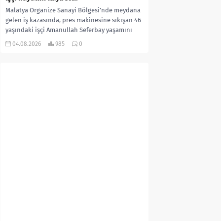
Malatya Organize Sanayi Bölgesi’nde meydana
gelen iş kazasında, pres makinesine sıkışan 46
yaşındaki işçi Amanullah Seferbay yaşamını
yitirdi. Olayla ilgili...
04.08.2026
985
0