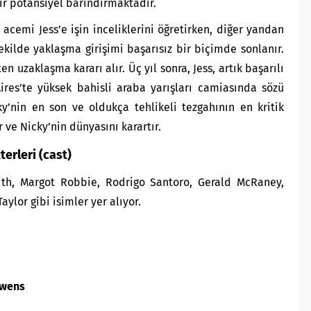
r potansiyel barındırmaktadır.
 acemi Jess’e işin inceliklerini öğretirken, diğer yandan
şekilde yaklaşma girişimi başarısız bir biçimde sonlanır.
en uzaklaşma kararı alır. Üç yıl sonra, Jess, artık başarılı
res’te yüksek bahisli araba yarışları camiasında sözü
cky’nin en son ve oldukça tehlikeli tezgahının en kritik
r ve Nicky’nin dünyasını
karartır.
terleri (cast)
th, Margot Robbie, Rodrigo Santoro, Gerald McRaney,
ylor gibi isimler yer alıyor.
Owens