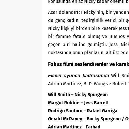
konusunda en az Nicky kadar önemli bi
Acar dolandırıcı Nicky’nin, bir yandan
da genç kadını tedirginlik verici bir 
Nicky ilişkiyi birden bire keserek Jess’t
bir femme fatale olmuş ve Buenos Ai
geçen biri haline gelmiştir. Jess, Ni
noktasında onun planlarını alt üst ede
Fokus filmi seslendirenler ve karak
Will Smi
Filmin oyuncu kadrosunda
Adrian Martinez, B. D. Wong ve Robert Ta
Will Smith – Nicky Spurgeon
Margot Robbie – Jess Barrett
Rodrigo Santoro – Rafael Garriga
Gerald McRaney – Bucky Spurgeon / 
Adrian Martinez – Farhad