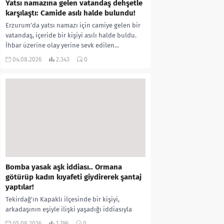
Yatsı namazına gelen vatandaş dehşetle
karşılaştı: Camide asılı halde bulundu!
Erzurum’da yatsı namazı için camiye gelen bir
vatandaş, içeride bir kişiyi asılı halde buldu.
İhbar üzerine olay yerine sevk edilen...
04.08.2026
2.343
0
Bomba yasak aşk iddiası.. Ormana
götürüp kadın kıyafeti giydirerek şantaj
yaptılar!
Tekirdağ’ın Kapaklı ilçesinde bir kişiyi,
arkadaşının eşiyle ilişki yaşadığı iddiasıyla
ormanlık alana götürerek zorla kadın
05.08.2026
1.796
0