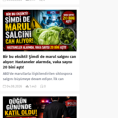
kıyafetleri giydirdiği, özür videosu çektirip...
Bir bu eksikti! Şimdi de marul salgını can
alıyor: Hastaneler alarmda, vaka sayısı
20 bini aştı!
ABD’de marullarla ilişkilendirilen siklospora
salgını büyümeye devam ediyor. İlk can
kayıplarının yaşandığı salgında vaka sayısının
04.08.2026
1.443
0
20 bini aştığı belirtilirken, sağlık...