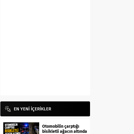
EN YENİ İÇERİKLER
Otomobilin çarptığı
bisikletli ağacın altında