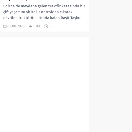
Edirne’de meydana gelen traktör kazasında bir
çift yaşamını yitirdi. Kontrolden çıkarak
devrilen traktörün altında kalan Raşit Taşkın
ile eşi Fatma...
03.08.2026
1.361
0