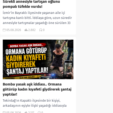
Sürekli annesiyle tartışan oğlunu
pompalı tüfekle vurdu!
İzmir’in Bayraklı ilçesinde yaşanan aile içi
tartışma kanlı bitti. İddiaya göre, uzun süredir
annesiyle tartışmalar yaşadığı öne sürülen 33
yaşındaki...
05.08.2026
2.882
0
Bomba yasak aşk iddiası.. Ormana
götürüp kadın kıyafeti giydirerek şantaj
yaptılar!
Tekirdağ’ın Kapaklı ilçesinde bir kişiyi,
arkadaşının eşiyle ilişki yaşadığı iddiasıyla
ormanlık alana götürerek zorla kadın
05.08.2026
2.117
0