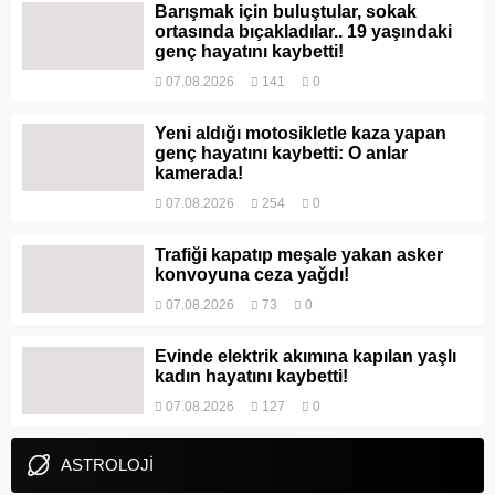
Barışmak için buluştular, sokak
ortasında bıçakladılar.. 19 yaşındaki
genç hayatını kaybetti!
07.08.2026
141
0
Yeni aldığı motosikletle kaza yapan
genç hayatını kaybetti: O anlar
kamerada!
07.08.2026
254
0
Trafiği kapatıp meşale yakan asker
konvoyuna ceza yağdı!
07.08.2026
73
0
Evinde elektrik akımına kapılan yaşlı
kadın hayatını kaybetti!
07.08.2026
127
0
ASTROLOJİ