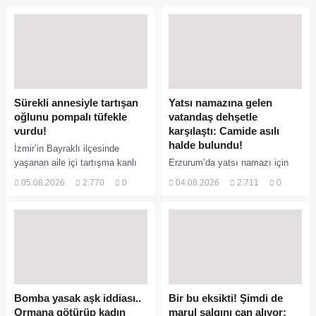
Sürekli annesiyle tartışan
Yatsı namazına gelen
oğlunu pompalı tüfekle
vatandaş dehşetle
vurdu!
karşılaştı: Camide asılı
halde bulundu!
İzmir’in Bayraklı ilçesinde
yaşanan aile içi tartışma kanlı
Erzurum’da yatsı namazı için
bitti. İddiaya göre, uzun süredir
camiye gelen bir vatandaş,
05.08.2026
2.770
0
04.08.2026
2.711
0
annesiyle tartışmalar yaşadığı
içeride bir kişiyi asılı halde
öne sürülen 33 yaşındaki...
buldu. İhbar üzerine olay yerine
sevk edilen...
Bomba yasak aşk iddiası..
Bir bu eksikti! Şimdi de
Ormana götürüp kadın
marul salgını can alıyor: