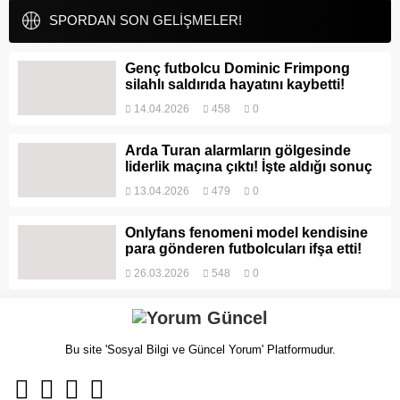
SPORDAN SON GELİŞMELER!
Genç futbolcu Dominic Frimpong
silahlı saldırıda hayatını kaybetti!
14.04.2026
458
0
Arda Turan alarmların gölgesinde
liderlik maçına çıktı! İşte aldığı sonuç
13.04.2026
479
0
Onlyfans fenomeni model kendisine
para gönderen futbolcuları ifşa etti!
26.03.2026
548
0
Bu site 'Sosyal Bilgi ve Güncel Yorum' Platformudur.