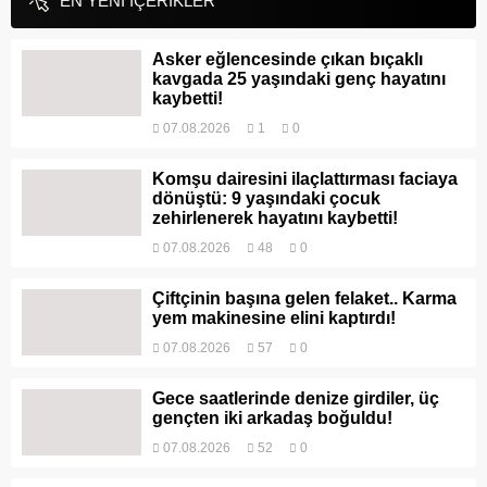
EN YENİ İÇERİKLER
Asker eğlencesinde çıkan bıçaklı
kavgada 25 yaşındaki genç hayatını
kaybetti!
07.08.2026
1
0
Komşu dairesini ilaçlattırması faciaya
dönüştü: 9 yaşındaki çocuk
zehirlenerek hayatını kaybetti!
07.08.2026
48
0
Çiftçinin başına gelen felaket.. Karma
yem makinesine elini kaptırdı!
07.08.2026
57
0
Gece saatlerinde denize girdiler, üç
gençten iki arkadaş boğuldu!
07.08.2026
52
0