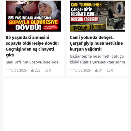
yaralandı. Hastaneye...
Asal’ın...
85 yaşındaki annesini
Cami yolunda dehşet..
sopayla öldüresiye dövdü!
Çarşaf giyip husumetlisine
Geçmişinden eş cinayeti
kurşun yağdırdı!
çıktı
Gaziantep’te husumetli olduğu
Şanlıurfa’nın Bozova ilçesinde
kişiyi silahla yaraladıktan sonra
85 yaşındaki İslim Yaprak, 53
kaçmaya çalışan şüpheli, polis
10.08.2026
222
0
10.08.2026
34
0
yaşındaki oğlu İbrahim
ekiplerinin düzenlediği
Yaprak’ın sopa ve yumruklu
operasyonla takside yakalandı.
saldırısına uğradı. Ağır
Şüphelinin saldırı öncesinde
yaralanan yaşlı...
kimliğini...