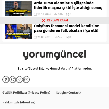
Arda Turan alarmların gölgesinde
liderlik maçına çıktı! İşte aldığı sonuç
13.04.2026
486
0
REKLAMI KAPAT
Onlyfans fenomeni model kendisine
para gönderen futbolcuları ifşa etti!
26.03.2026
557
0
Bu site 'Sosyal Bilgi ve Güncel Yorum' Platformudur.
Gizlilik Politikası (Privacy Policy)
İletişim (Contact)
Hakkımızda (About us)