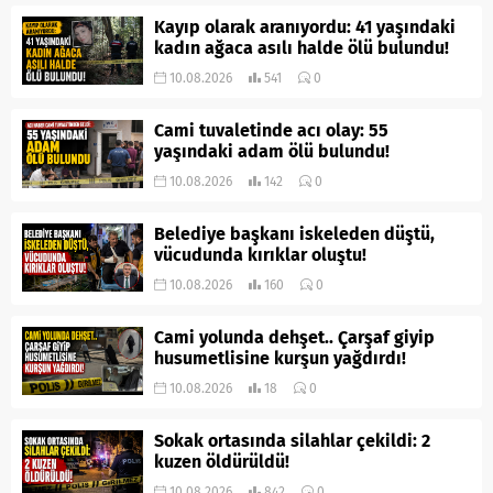
Kayıp olarak aranıyordu: 41 yaşındaki
kadın ağaca asılı halde ölü bulundu!
10.08.2026
541
0
Cami tuvaletinde acı olay: 55
yaşındaki adam ölü bulundu!
10.08.2026
142
0
Belediye başkanı iskeleden düştü,
vücudunda kırıklar oluştu!
10.08.2026
160
0
Cami yolunda dehşet.. Çarşaf giyip
husumetlisine kurşun yağdırdı!
10.08.2026
18
0
Sokak ortasında silahlar çekildi: 2
kuzen öldürüldü!
10.08.2026
842
0