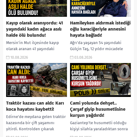
Kayıp olarak aranıyordu: 41
Hamileyken aldırmak istediği
yaşındaki kadın ağaca asılı
oğlu karaciğeriyle annesini
halde ölü bulundu!
hayata bağladı!
Mersin’in Mut ilçesinde kayıp
Ağrı’da yaşayan 54 yaşındaki
olarak aranan 41 yaşındaki
Gülçin Taş, 12 yıldır mücadele
Ümmühan Dilek Ata’dan acı
ettiği karaciğer yetmezliği
10.08.2026
03.08.2026
haber geldi. Jandarma ve AFAD
nedeniyle yaşam savaşı verirken,
ekiplerinin termal dron...
umudu yıllar önce dünyaya...
Traktör kazası can aldı: Karı
Cami yolunda dehşet..
koca hayatını kaybetti!
Çarşaf giyip husumetlisine
kurşun yağdırdı!
Edirne’de meydana gelen traktör
kazasında bir çift yaşamını
Gaziantep’te husumetli olduğu
yitirdi. Kontrolden çıkarak
kişiyi silahla yaraladıktan sonra
devrilen traktörün altında kalan
kaçmaya çalışan şüpheli, polis