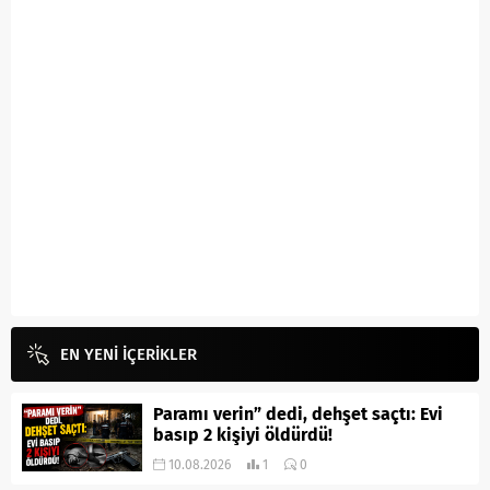
EN YENİ İÇERİKLER
Paramı verin” dedi, dehşet saçtı: Evi
basıp 2 kişiyi öldürdü!
10.08.2026
1
0