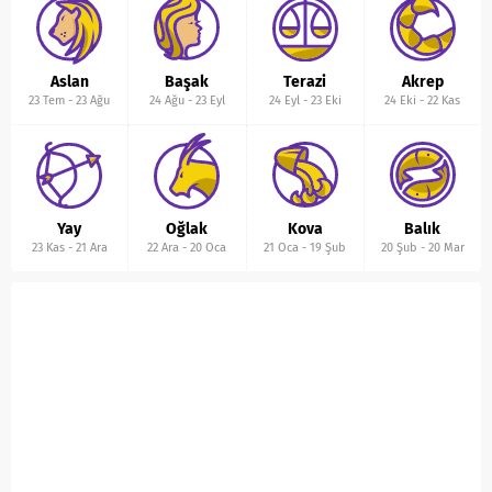
Aslan
Başak
Terazi
Akrep
23 Tem
-
23 Ağu
24 Ağu
-
23 Eyl
24 Eyl
-
23 Eki
24 Eki
-
22 Kas
Yay
Oğlak
Kova
Balık
23 Kas
-
21 Ara
22 Ara
-
20 Oca
21 Oca
-
19 Şub
20 Şub
-
20 Mar