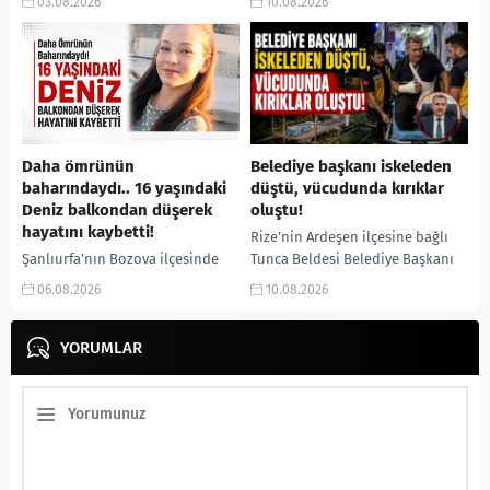
03.08.2026
10.08.2026
Raşit Taşkın ile eşi Fatma...
ekiplerinin düzenlediği
operasyonla takside yakalandı.
Şüphelinin saldırı öncesinde
kimliğini...
Daha ömrünün
Belediye başkanı iskeleden
baharındaydı.. 16 yaşındaki
düştü, vücudunda kırıklar
Deniz balkondan düşerek
oluştu!
hayatını kaybetti!
Rize’nin Ardeşen ilçesine bağlı
Şanlıurfa’nın Bozova ilçesinde
Tunca Beldesi Belediye Başkanı
balkondan düşerek ağır
Ramazan Topçu, arı kovanlarının
06.08.2026
10.08.2026
yaralanan 16 yaşındaki Deniz
bakımını yaptığı sırada çıktığı
Karaçizmeli, kaldırıldığı
iskeleden düşerek yaralandı.
hastanede doktorların tüm
YORUMLAR
Hastaneye...
müdahalelerine rağmen yaşamını
yitirdi. Şanlıurfa’nın...