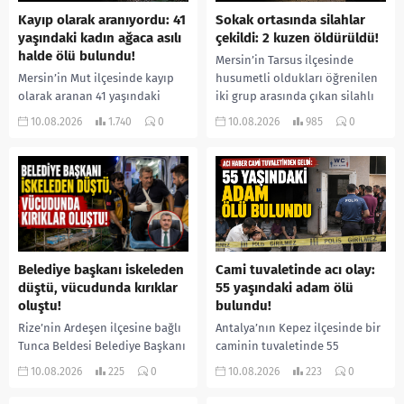
Kayıp olarak aranıyordu: 41
Sokak ortasında silahlar
yaşındaki kadın ağaca asılı
çekildi: 2 kuzen öldürüldü!
halde ölü bulundu!
Mersin’in Tarsus ilçesinde
Mersin’in Mut ilçesinde kayıp
husumetli oldukları öğrenilen
olarak aranan 41 yaşındaki
iki grup arasında çıkan silahlı
Ümmühan Dilek Ata’dan acı
kavgada iki kuzen yaşamını
10.08.2026
1.740
0
10.08.2026
985
0
haber geldi. Jandarma ve AFAD
yitirdi. Olayla ilgili 5 şüpheli...
ekiplerinin termal dron...
Belediye başkanı iskeleden
Cami tuvaletinde acı olay:
düştü, vücudunda kırıklar
55 yaşındaki adam ölü
oluştu!
bulundu!
Rize’nin Ardeşen ilçesine bağlı
Antalya’nın Kepez ilçesinde bir
Tunca Beldesi Belediye Başkanı
caminin tuvaletinde 55
Ramazan Topçu, arı
yaşındaki Mehmet Asal’ın
10.08.2026
225
0
10.08.2026
223
0
kovanlarının bakımını yaptığı
cansız bedeni bulundu. Acı
sırada çıktığı iskeleden düşerek
haberi alarak olay yerine gelen