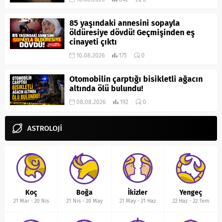
85 yaşındaki annesini sopayla
öldüresiye dövdü! Geçmişinden eş
cinayeti çıktı
10.08.2026
175
0
Otomobilin çarptığı bisikletli ağacın
altında ölü bulundu!
08.08.2026
192
0
ASTROLOJİ
Koç
Boğa
İkizler
Yengeç
21 Mar
-
20 Nis
21 Nis
-
20 May
21 May
-
21 Haz
22 Haz
-
22 Tem