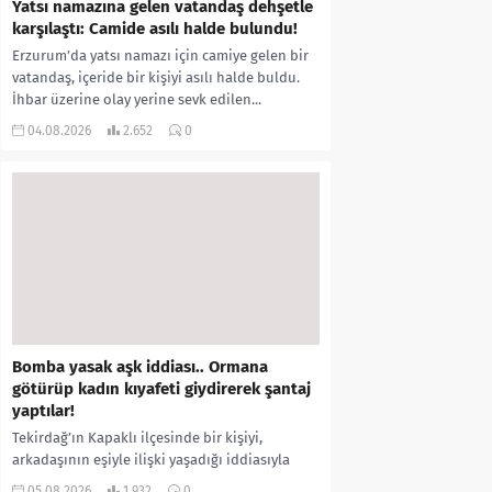
Yatsı namazına gelen vatandaş dehşetle
karşılaştı: Camide asılı halde bulundu!
Erzurum’da yatsı namazı için camiye gelen bir
vatandaş, içeride bir kişiyi asılı halde buldu.
İhbar üzerine olay yerine sevk edilen...
04.08.2026
2.652
0
Bomba yasak aşk iddiası.. Ormana
götürüp kadın kıyafeti giydirerek şantaj
yaptılar!
Tekirdağ’ın Kapaklı ilçesinde bir kişiyi,
arkadaşının eşiyle ilişki yaşadığı iddiasıyla
ormanlık alana götürerek zorla kadın
05.08.2026
1.932
0