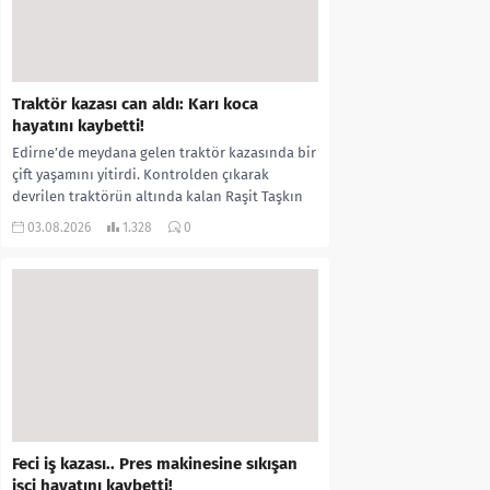
Traktör kazası can aldı: Karı koca
hayatını kaybetti!
Edirne’de meydana gelen traktör kazasında bir
çift yaşamını yitirdi. Kontrolden çıkarak
devrilen traktörün altında kalan Raşit Taşkın
ile eşi Fatma...
03.08.2026
1.328
0
Feci iş kazası.. Pres makinesine sıkışan
işçi hayatını kaybetti!