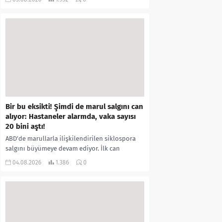
kıyafetleri giydirdiği, özür videosu çektirip...
Bir bu eksikti! Şimdi de marul salgını can
alıyor: Hastaneler alarmda, vaka sayısı
20 bini aştı!
ABD’de marullarla ilişkilendirilen siklospora
salgını büyümeye devam ediyor. İlk can
kayıplarının yaşandığı salgında vaka sayısının
04.08.2026
1.386
0
20 bini aştığı belirtilirken, sağlık...