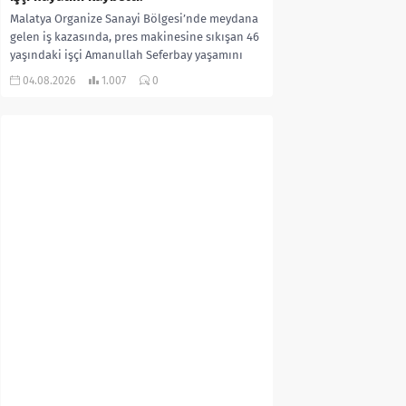
Malatya Organize Sanayi Bölgesi’nde meydana
gelen iş kazasında, pres makinesine sıkışan 46
yaşındaki işçi Amanullah Seferbay yaşamını
yitirdi. Olayla ilgili...
04.08.2026
1.007
0