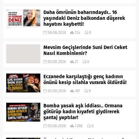
Daha ömrünün baharındaydı.. 16
yaşındaki Deniz balkondan düşerek
hayatını kaybetti!
06.08.2026
124
0
Mevsim Geçişlerinde Suni Deri Ceket
Nasıl Kombinlenir?
05.08.2026
21
0
Eczanede karşılaştığı genç kadının
önünü kesip silahla vurarak öldürdü!
05.08.2026
361
0
Bomba yasak aşk iddiası.. Ormana
götürüp kadın kıyafeti giydirerek
şantaj yaptılar!
05.08.2026
1.618
0