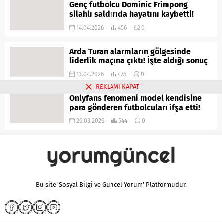
Genç futbolcu Dominic Frimpong
silahlı saldırıda hayatını kaybetti!
14.04.2026
456
0
Arda Turan alarmların gölgesinde
liderlik maçına çıktı! İşte aldığı sonuç
13.04.2026
476
0
REKLAMI KAPAT
Onlyfans fenomeni model kendisine
para gönderen futbolcuları ifşa etti!
26.03.2026
544
0
Bu site 'Sosyal Bilgi ve Güncel Yorum' Platformudur.