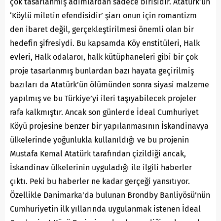
çok tasarlanmış adımlardan sadece birisidir. Atatürk’ün
‘Köylü miletin efendisidir’ şiarı onun için romantizm
den ibaret değil, gerçekleştirilmesi önemli olan bir
hedefin şifresiydi. Bu kapsamda Köy enstitüleri, Halk
evleri, Halk odalaroı, halk kütüphaneleri gibi bir çok
proje tasarlanmış bunlardan bazı hayata geçirilmiş
bazıları da Atatürk’ün ölümünden sonra siyasi malzeme
yapılmış ve bu Türkiye’yi ileri taşıyabilecek projeler
rafa kalkmıştır. Ancak son günlerde İdeal Cumhuriyet
Köyü projesine benzer bir yapılanmasının İskandinavya
ülkelerinde yoğunlukla kullanıldığı ve bu projenin
Mustafa Kemal Atatürk tarafından çizildiği ancak,
İskandinav ülkelerinin uyguladığı ile ilgili haberler
çıktı. Peki bu haberler ne kadar gerçeği yansıtıyor.
Özellikle Danimarka’da bulunan
Brondby Banliyösü
’nün
Cumhuriyetin ilk yıllarında uygulanmak istenen İdeal