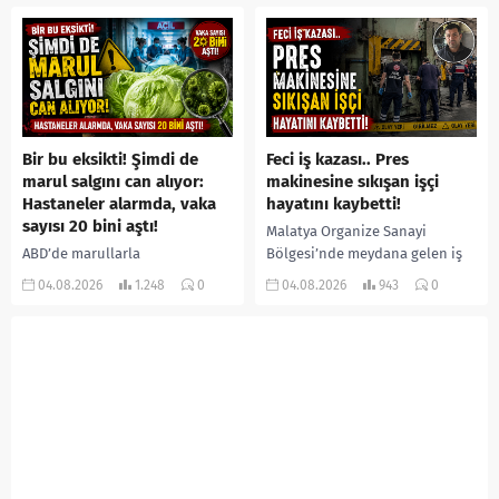
ormanlık alana götürerek zorla
eşi Fatma...
kadın kıyafetleri giydirdiği,
özür videosu çektirip...
Bir bu eksikti! Şimdi de
Feci iş kazası.. Pres
marul salgını can alıyor:
makinesine sıkışan işçi
Hastaneler alarmda, vaka
hayatını kaybetti!
sayısı 20 bini aştı!
Malatya Organize Sanayi
ABD’de marullarla
Bölgesi’nde meydana gelen iş
ilişkilendirilen siklospora
kazasında, pres makinesine
04.08.2026
1.248
0
04.08.2026
943
0
salgını büyümeye devam ediyor.
sıkışan 46 yaşındaki işçi
İlk can kayıplarının yaşandığı
Amanullah Seferbay yaşamını
salgında vaka sayısının 20 bini
yitirdi. Olayla ilgili...
aştığı belirtilirken, sağlık...