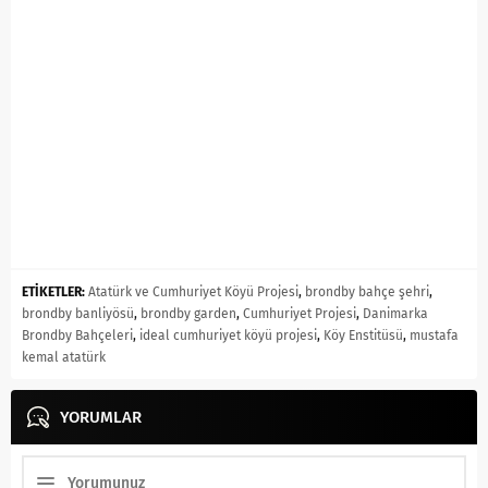
ETİKETLER:
Atatürk ve Cumhuriyet Köyü Projesi
,
brondby bahçe şehri
,
brondby banliyösü
,
brondby garden
,
Cumhuriyet Projesi
,
Danimarka
Brondby Bahçeleri
,
ideal cumhuriyet köyü projesi
,
Köy Enstitüsü
,
mustafa
kemal atatürk
YORUMLAR