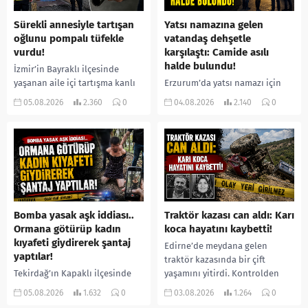
Sürekli annesiyle tartışan
Yatsı namazına gelen
oğlunu pompalı tüfekle
vatandaş dehşetle
vurdu!
karşılaştı: Camide asılı
halde bulundu!
İzmir’in Bayraklı ilçesinde
yaşanan aile içi tartışma kanlı
Erzurum’da yatsı namazı için
bitti. İddiaya göre, uzun süredir
camiye gelen bir vatandaş,
05.08.2026
2.360
0
04.08.2026
2.140
0
annesiyle tartışmalar yaşadığı
içeride bir kişiyi asılı halde
öne sürülen 33 yaşındaki...
buldu. İhbar üzerine olay
yerine sevk edilen...
Bomba yasak aşk iddiası..
Traktör kazası can aldı: Karı
Ormana götürüp kadın
koca hayatını kaybetti!
kıyafeti giydirerek şantaj
Edirne’de meydana gelen
yaptılar!
traktör kazasında bir çift
Tekirdağ’ın Kapaklı ilçesinde
yaşamını yitirdi. Kontrolden
bir kişiyi, arkadaşının eşiyle
çıkarak devrilen traktörün
05.08.2026
1.632
0
03.08.2026
1.264
0
ilişki yaşadığı iddiasıyla
altında kalan Raşit Taşkın ile