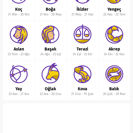
Koç
Boğa
İkizler
Yengeç
21 Mar
-
20 Nis
21 Nis
-
20 May
21 May
-
21 Haz
22 Haz
-
22 Tem
Aslan
Başak
Terazi
Akrep
23 Tem
-
23 Ağu
24 Ağu
-
23 Eyl
24 Eyl
-
23 Eki
24 Eki
-
22 Kas
Yay
Oğlak
Kova
Balık
23 Kas
-
21 Ara
22 Ara
-
20 Oca
21 Oca
-
19 Şub
20 Şub
-
20 Mar