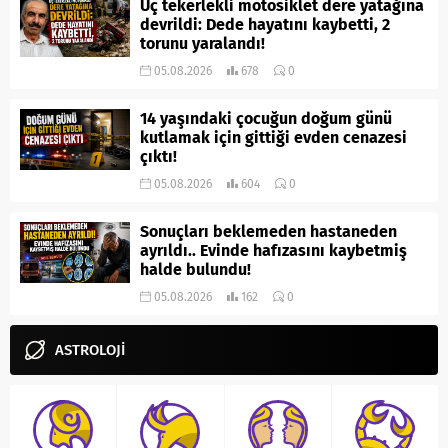
Üç tekerlekli motosiklet dere yatağına
devrildi: Dede hayatını kaybetti, 2
torunu yaralandı!
05.08.2026
678
0
14 yaşındaki çocuğun doğum günü
kutlamak için gittiği evden cenazesi
çıktı!
05.08.2026
604
0
Sonuçları beklemeden hastaneden
ayrıldı.. Evinde hafızasını kaybetmiş
halde bulundu!
05.08.2026
162
0
ASTROLOJİ